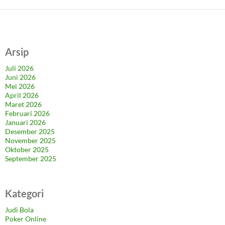
Arsip
Juli 2026
Juni 2026
Mei 2026
April 2026
Maret 2026
Februari 2026
Januari 2026
Desember 2025
November 2025
Oktober 2025
September 2025
Kategori
Judi Bola
Poker Online