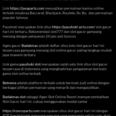
Link
https://javaparts.com
menyajikan permainan kasino online
terbaik misalnya Baccarat, Blackjack, Roulete, Sic Bo, dan permainan
populer lainnya
Paushoki merupakan link situs
https://paushoki-prio.com/
slot gacor
hari ini terbaru, Rekomendasi slot777 dan slot gacor gampang
menang dengan pelayanan 24 jam anti boncos
Agen gacor
Badakmas
adalah daftar situs toto slot gacor hari ini
terpercaya gampang menang slot online gacor paling lengkap mudah
jepe maxwin terbaru
Link game
paushoki slot
merupakan salah satu link situs slot gacor
terpercaya di Indonesia yang menghadirkan pengalaman bermain
game slot online terbaik
Betnesia
adalah platform terbaik untuk bermain judi online dengan
berbagai pilihan permainan yang menarik dan mengasyikkan.
Badakmas slot
sebagai Agen Slot Online Resmi mempersembahkan
Slot Gacor hari ini, cukup menggunakan modal santai
https://roncoparts.com
merupakan situs slot gacor hari ini dengan
RTP live tertinggi gampang menang yang menjamin setiap user akan