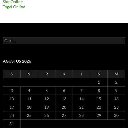
Slot Online
Togel Online
C
a
r
i
u
AGUSTUS 2026
n
t
S
S
R
K
J
S
M
u
k
1
2
:
3
4
5
6
7
8
9
10
11
12
13
14
15
16
17
18
19
20
21
22
23
24
25
26
27
28
29
30
31