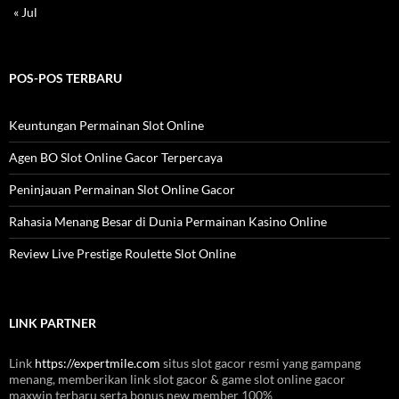
« Jul
POS-POS TERBARU
Keuntungan Permainan Slot Online
Agen BO Slot Online Gacor Terpercaya
Peninjauan Permainan Slot Online Gacor
Rahasia Menang Besar di Dunia Permainan Kasino Online
Review Live Prestige Roulette Slot Online
LINK PARTNER
Link
https://expertmile.com
situs slot gacor resmi yang gampang
menang, memberikan link slot gacor & game slot online gacor
maxwin terbaru serta bonus new member 100%