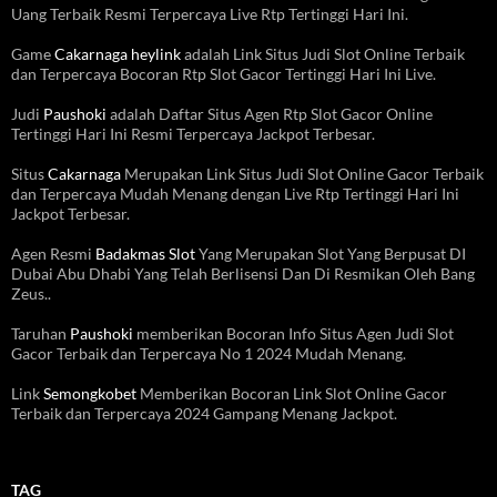
Uang Terbaik Resmi Terpercaya Live Rtp Tertinggi Hari Ini.
Game
Cakarnaga heylink
adalah Link Situs Judi Slot Online Terbaik
dan Terpercaya Bocoran Rtp Slot Gacor Tertinggi Hari Ini Live.
Judi
Paushoki
adalah Daftar Situs Agen Rtp Slot Gacor Online
Tertinggi Hari Ini Resmi Terpercaya Jackpot Terbesar.
Situs
Cakarnaga
Merupakan Link Situs Judi Slot Online Gacor Terbaik
dan Terpercaya Mudah Menang dengan Live Rtp Tertinggi Hari Ini
Jackpot Terbesar.
Agen Resmi
Badakmas Slot
Yang Merupakan Slot Yang Berpusat DI
Dubai Abu Dhabi Yang Telah Berlisensi Dan Di Resmikan Oleh Bang
Zeus..
Taruhan
Paushoki
memberikan Bocoran Info Situs Agen Judi Slot
Gacor Terbaik dan Terpercaya No 1 2024 Mudah Menang.
Link
Semongkobet
Memberikan Bocoran Link Slot Online Gacor
Terbaik dan Terpercaya 2024 Gampang Menang Jackpot.
TAG