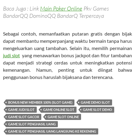
Baca Juga : Link
Main Poker Online
Pkv Games
BandarQQ DominoQQ BandarQ Terpercaya
Sebagai contoh, memanfaatkan putaran gratis dengan bijak
dapat membantu memperpanjang waktu bermain tanpa harus
mengeluarkan uang tambahan. Selain itu, memilih permainan
judi slot
yang menawarkan bonus jackpot dan fitur tambahan
dapat menjadi strategi cerdas untuk meningkatkan potensi
kemenangan. Namun, penting untuk diingat bahwa
penggunaan bonus haruslah bijaksana dan terencana.
BONUS NEW MEMBER 100% (SLOT GAME)
GAME DEMO SLOT
GAME JUDI SLOT
GAME ONLINE SLOT
GAME SLOT DEMO
GAME SLOT GACOR
GAME SLOT ONLINE
GAME SLOT PENGHASIL UANG
GAME SLOT PENGHASIL UANG LANGSUNG KE REKENING