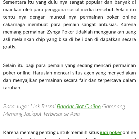
Sementara itu yang dulu nya sangat popular dan banyak di
mainkan oleh para pengguna sosial media tersebut. Selain itu
tentu nya dengan muncul nya permainan poker online
cakarnaga membuat para pemain sangat antusias. Karena
memang permainan Zynga Poker tidaklah menggunakan uang
asli melainkan chip yang bisa di beli dan di dapatkan secara
gratis.
Selain itu bagi para pemain yang sedang mencari permainan
poker online. Haruslah mencari situs agen yang menyediakan
dan menyajikan permainan secara fair dan terpercaya dalam
taruhan.
Baca Juga : Link Resmi
Bandar Slot Online
Gampang
Menang Jackpot Terbesar se Asia
Karena memang penting untuk memilih situs
judi poker
online