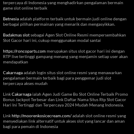
terpercaya di Indonesia yang menghadirkan pengalaman bermain
game slot online terbaik
Betnesia
adalah platform terbaik untuk bermain judi online dengan
berbagai pilihan permainan yang menarik dan mengasyikkan.
Badakmas slot
sebagai Agen Slot Online Resmi mempersembahkan
Slot Gacor hari ini, cukup menggunakan modal santai
https://roncoparts.com
merupakan situs slot gacor hari ini dengan
RTP live tertinggi gampang menang yang menjamin setiap user akan
mendapatkan
Cakarnaga
adalah login situs slot online resmi yang menawarkan
pengalaman bermain terbaik bagi para penggemar judi slot
terpercaya akses mudah
Link
Cakarnaga
ialah Agen Judi Game Bo Slot Online Terbaik Promo
Bonus Jackpot Terbesar dan Link Daftar Nama Situs Rtp Slot Gacor
Hari Ini Tertinggi dan Terpercaya 2024 Mudah Menang Indonesia.
Link
http://moorenkosicecream.com/
adalah slot online resmi yang
menyediakan link alternatif untuk akses slot yang lancar dan aman
bagi para pemain di Indonesia