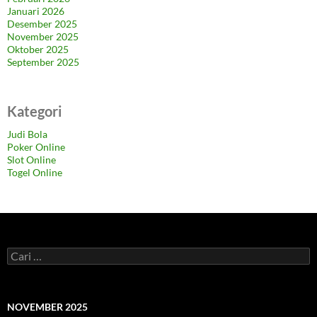
Januari 2026
Desember 2025
November 2025
Oktober 2025
September 2025
Kategori
Judi Bola
Poker Online
Slot Online
Togel Online
C
a
r
i
u
NOVEMBER 2025