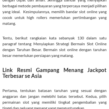
berbagai metode pembayaran yang terpercaya menjadi pilihan
yang ideal. Kesimpulannya, memilih bandar slot online yang
cocok untuk high rollers memerlukan pertimbangan yang
matang.
Tentu, berikut rangkaian kata sebanyak 130 dalam satu
paragraf tentang Menyiapkan Strategi Bermain Slot Online
dengan Taruhan Besar. Bermain slot online dengan taruhan
besar memerlukan persiapan yang matang.
Link Resmi Gampang Menang Jackpot
Terbesar se Asia
Pertama, tentukan batasan taruhan yang sesuai dengan
anggaran dan jangan melebihi batas tersebut. Kedua, pilih
permainan slot yang memiliki tingkat pengembalian yang
tinggi dan peluang menang yang menguntungkan.