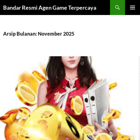
Langsung
Cari
Bandar Resmi Agen Game Terpercaya
ke
MENU
isi
UTAMA
Arsip Bulanan: November 2025