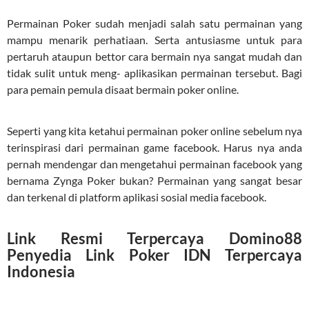
Permainan Poker sudah menjadi salah satu permainan yang
mampu menarik perhatiaan. Serta antusiasme untuk para
pertaruh ataupun bettor cara bermain nya sangat mudah dan
tidak sulit untuk meng- aplikasikan permainan tersebut. Bagi
para pemain pemula disaat bermain poker online.
Seperti yang kita ketahui permainan poker online sebelum nya
terinspirasi dari permainan game facebook. Harus nya anda
pernah mendengar dan mengetahui permainan facebook yang
bernama Zynga Poker bukan? Permainan yang sangat besar
dan terkenal di platform aplikasi sosial media facebook.
Link Resmi Terpercaya Domino88
Penyedia Link Poker IDN Terpercaya
Indonesia