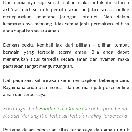
Dari nama nya saja sudah online maka untuk itu seluruh
aktifitas dari seluruh pemain akan berjalan secara online
menggunakan beberapa jaringan internet. Nah dalam
keamanan nya memang tidak semua jenis permainan ini bisa
anda dapatkan secara aman.
Dengan begitu kembali lagi dari pilihan – pilihan tempat
bermain yang tersedia secara aman. Bila anda dapat
menemukan situs tersedia secara aman dan nyaman maka
pasti akan sangat menguntungkan.
Nah pada saat kali ini akan kami membagikan beberapa cara.
Bagaimana anda bisa mencari dan bermain judi poker online
aman dan terpercaya.
Baca Juga : Link
Bandar Slot Online
Gacor Deposit Dana
Mudah Menang Rtp Terbesar Terbukti Paling Terpercaya
Pertama dalam pencarian situs terpercaya dan aman untuk