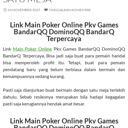
14 NOVEMBER 2025
TINGGALKAN KOMENTAR
Link Main Poker Online Pkv Games
BandarQQ DominoQQ BandarQ
Terpercaya
Link
Main Poker Online
Pkv Games BandarQQ DominoQQ
BandarQ Terpercaya, Bisa jadi saja buat para pemain handal
bisa memperoleh profit itu. Tetapi, buat para pemain
pendatang baru yang belum terbiasa dalam bermain dan
kemampuannya sedang kurang.
Pasti saja dianjurkan buat bermain dengan satu meja terlebih
dahulu. Sebab resikonya merupakan bila hadapi kegagalan
pasti saja kerugiannya hendak amat besar.
Link Main Poker Online Pkv Games
BandarQQ DominoQQ BandarQ