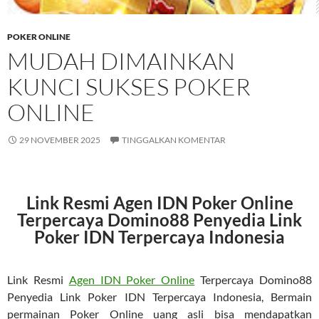
POKER ONLINE
MUDAH DIMAINKAN
KUNCI SUKSES POKER
ONLINE
29 NOVEMBER 2025
TINGGALKAN KOMENTAR
Link Resmi Agen IDN Poker Online
Terpercaya Domino88 Penyedia Link
Poker IDN Terpercaya Indonesia
Link Resmi
Agen IDN Poker Online
Terpercaya Domino88
Penyedia Link Poker IDN Terpercaya Indonesia, Bermain
permainan Poker Online uang asli bisa mendapatkan