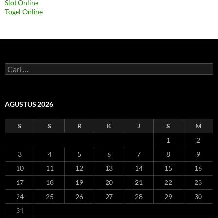
Slot Online
Togel Online
C
a
r
i
u
AGUSTUS 2026
n
t
S
S
R
K
J
S
M
u
k
1
2
:
3
4
5
6
7
8
9
10
11
12
13
14
15
16
17
18
19
20
21
22
23
24
25
26
27
28
29
30
31