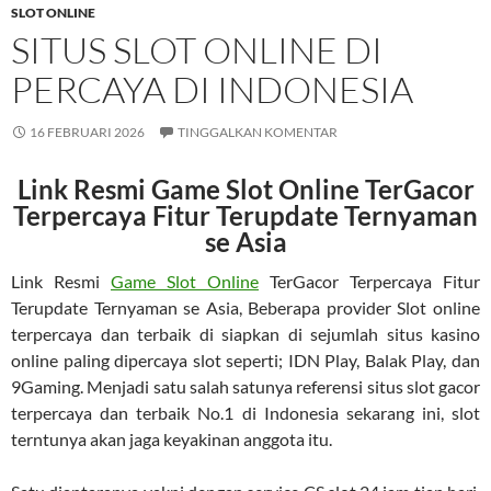
SLOT ONLINE
SITUS SLOT ONLINE DI
PERCAYA DI INDONESIA
16 FEBRUARI 2026
TINGGALKAN KOMENTAR
Link Resmi Game Slot Online TerGacor
Terpercaya Fitur Terupdate Ternyaman
se Asia
Link Resmi
Game Slot Online
TerGacor Terpercaya Fitur
Terupdate Ternyaman se Asia, Beberapa provider Slot online
terpercaya dan terbaik di siapkan di sejumlah situs kasino
online paling dipercaya slot seperti; IDN Play, Balak Play, dan
9Gaming. Menjadi satu salah satunya referensi situs slot gacor
terpercaya dan terbaik No.1 di Indonesia sekarang ini, slot
terntunya akan jaga keyakinan anggota itu.