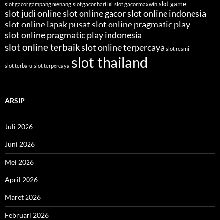
slot game
slot gacor gampang menang
slot gacor hari ini
slot gacor maxwin
slot judi online
slot online gacor
slot online indonesia
slot online lapak pusat
slot online pragmatic play
slot online pragmatic play indonesia
slot online terbaik
slot online terpercaya
slot resmi
slot thailand
slot terbaru
slot terpercaya
ARSIP
Juli 2026
Juni 2026
Mei 2026
April 2026
Maret 2026
Februari 2026