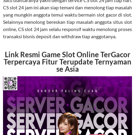
Satu diantaranya yakni dengan service CS slot 24 jam tiap hari.
CS slot 24 jam ini akan siap temani dan menolong tiap masalah
yang mungkin anggota temui waktu bermain slot gacor di slot.
Selainnya menolong bereskan tiap masalah anggota situs slot
online, CS slot 24 jam selalu responsif waktu menolong proses
transaksi bisnis deposit dan withdraw tiap anggotanya.
Link Resmi Game Slot Online TerGacor
Terpercaya Fitur Terupdate Ternyaman
se Asia