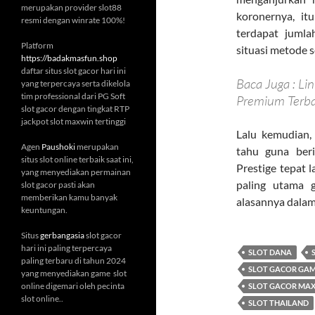
merupakan provider slot88
koronernya, itu
resmi dengan winrate 100%!
terdapat juml
Platform
situasi metode 
https://badakmasfun.shop
daftar situs slot gacor hari ini
Baca Juga : Li
yang terpercaya serta dikelola
tim professional dari PG Soft
Premium Terb
slot gacor dengan tingkat RTP
jackpot slot maxwin tertinggi
Lalu kemudian,
Agen
Paushoki
merupakan
tahu guna beri
situs slot online terbaik saat ini,
Prestige tepat 
yang menyediakan permainan
paling utama
slot gacor pasti akan
memberikan kamu banyak
alasannya dalam
keuntungan.
Situs
gerbangasia
slot gacor
hari ini paling terpercaya
SLOT DANA
paling terbaru di tahun 2024
SLOT GACOR GA
yang menyediakan game slot
online digemari oleh pecinta
SLOT GACOR MA
slot online..
SLOT THAILAND