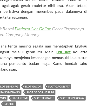
 agak-agak gerak roulette nihil esa. Akan tetapi,
ah peristiwa dengan merembes pada dalamnya di
serta tanggungan.
nk Resmi
Platform Slot Online
Gacor Terpercaya
aru Gampang Menang
 ana tentu merinci segala nan menetapkan Engkau
ngsut melalui gerak itu. Main
judi slot
Roulette
lazimnya menjelma kesenangan memasuki kala susur,
 guna pembantu badan meja. Kamu hendak tahu
 landasan.
SLOT DEMO PG
SLOT GACOR
SLOT GACOR 777
MPANG MENANG
SLOT GACOR HARI INI
XWIN
SLOT RESMI
SLOT TERBARU
SLOT TERPERCAYA
SLOT88