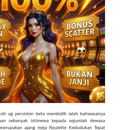
sih yg persisten beta membidik ialah bahwasanya
naan sebanyak istimewa kepada sejumlah dewasa
t merupakan ajang meja Roulette Kedudukan Tepat