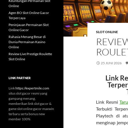
Keuntungan Permainan Slot
Online
Agen BO Slot Online Gacor
Terpercaya
Peninjauan Permainan Slot
Online Gacor
SLOT ONLINE
Rahasia Menang Besar di
REVIEW
Dunia Permainan Kasino
Online
ROULE
Review Live Prestige Roulette
Slot Online
25 JUNI 2026
Link R
LINK PARTNER
Terper
Link
https://expertmile.com
situs slot gacor resmi yang
gampang menang,
Link Resmi
Tar
memberikan link slot gacor &
Terbukti Terpe
game slot online gacor maxwin
terbaru serta bonus new
Playtech di a
member 100%
menginap jempo