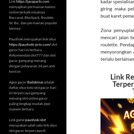
kadar spesialisa
Link
https://javaparts.com
menyajikan permainan kasino
giring maka pe
online terbaik misalnya
buat karet peme
Baccarat, Blackjack, Roulete,
Sic Bo, dan permainan populer
lainnya
Zona penyupla
mencari jalan 
Paushoki merupakan link situs
roulette. Pendap
https://paushoki-prio.com/
slot
gacor hari ini terbaru,
menyorongkan a
Rekomendasi slot777 dan slot
terlalu berlaina
gacor gampang menang
dengan pelayanan 24 jam anti
boncos
Link R
Terper
Agen gacor
Badakmas
adalah
daftar situs toto slot gacor hari
ini terpercaya gampang
menang slot online gacor
paling lengkap mudah jepe
maxwin terbaru
Link game
paushoki slot
merupakan salah satu link situs
slot gacor terpercaya di