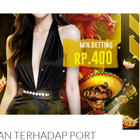
AN TERHADAP PORT