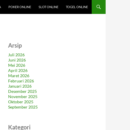
A
POKER ONLINE
SLOT ONLINE
TOGEL ONLINE
Arsip
Juli 2026
Juni 2026
Mei 2026
April 2026
Maret 2026
Februari 2026
Januari 2026
Desember 2025
November 2025
Oktober 2025
September 2025
Kategori