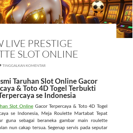
 LIVE PRESTIGE
TTE SLOT ONLINE
TINGGALKAN KOMENTAR
esmi Taruhan Slot Online Gacor
caya & Toto 4D Togel Terbukti
Terpercaya se Indonesia
uhan Slot Online
Gacor Terpercaya & Toto 4D Togel
rcaya se Indonesia, Meja Roulette Martabat Tepat
tur guna sebagai beraneka gambar main roulette
lan nun cakap tersua. Segenap servis pada seputar