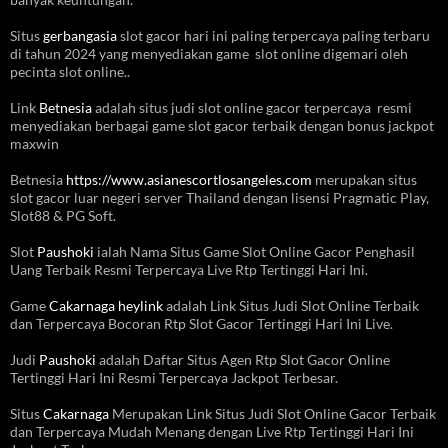
Situs
gerbangasia
slot gacor hari ini paling terpercaya paling terbaru
di tahun 2024 yang menyediakan game slot online digemari oleh
pecinta slot online..
Link
Betnesia
adalah situs judi slot online gacor terpercaya resmi
menyediakan berbagai game slot gacor terbaik dengan bonus jackpot
maxwin
Betnesia
https://www.asianescortlosangeles.com
merupakan situs
slot gacor luar negeri server Thailand dengan lisensi Pragmatic Play,
Slot88 & PG Soft.
Slot
Paushoki
ialah Nama Situs Game Slot Online Gacor Penghasil
Uang Terbaik Resmi Terpercaya Live Rtp Tertinggi Hari Ini.
Game
Cakarnaga heylink
adalah Link Situs Judi Slot Online Terbaik
dan Terpercaya Bocoran Rtp Slot Gacor Tertinggi Hari Ini Live.
Judi
Paushoki
adalah Daftar Situs Agen Rtp Slot Gacor Online
Tertinggi Hari Ini Resmi Terpercaya Jackpot Terbesar.
Situs
Cakarnaga
Merupakan Link Situs Judi Slot Online Gacor Terbaik
dan Terpercaya Mudah Menang dengan Live Rtp Tertinggi Hari Ini