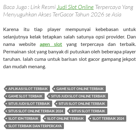
Baca Juga : Link Resmi
Judi Slot Online
Terpercaya Yang
Menyuguhkan Akses TerGacor Tahun 2026 se Asia
Karena itu tiap player mempunyai kebebasan untuk
selanjutnya kelak tetapkan salah satunya opsi provider. Dan
nama website
agen slot
yang terpercaya dan terbaik.
Permainan slot yang banyak di putuskan oleh beberapa player
taruhan. Ialah cuma untuk barisan slot gacor gampang jekpot
dan mudah menang.
APLIKASI SLOT TERBAIK
GAME SLOT ONLINE TERBAIK
GAME SLOT TERBAIK
SITUS JUDI SLOT ONLINE TERBAIK
SITUS JUDI SLOT TERBAIK
SITUS SLOT ONLINE TERBAIK
SITUS SLOT ONLINE TERBAIK 2024
SITUS SLOT TERBAIK
SLOT IDN TERBAIK
SLOT ONLINE TERBAIK
SLOT TERBAIK 2024
SLOT TERBAIK DAN TERPERCAYA