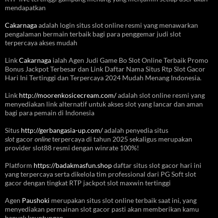
mendapatkan
Cakarnaga
adalah login situs slot online resmi yang menawarkan
pengalaman bermain terbaik bagi para penggemar judi slot
terpercaya akses mudah
Link
Cakarnaga
ialah Agen Judi Game Bo Slot Online Terbaik Promo
Bonus Jackpot Terbesar dan Link Daftar Nama Situs Rtp Slot Gacor
Hari Ini Tertinggi dan Terpercaya 2024 Mudah Menang Indonesia.
Link
http://moorenkosicecream.com/
adalah slot online resmi yang
menyediakan link alternatif untuk akses slot yang lancar dan aman
bagi para pemain di Indonesia
Situs
http://gerbangasia-up.com/
adalah penyedia situs
slot
gacor
online
terpercaya di tahun 2025 sekaligus merupakan
provider slot88 resmi dengan winrate 100%!
Platform
https://badakmasfun.shop
daftar situs slot gacor hari ini
yang terpercaya serta dikelola tim professional dari PG Soft slot
gacor dengan tingkat RTP jackpot slot maxwin tertinggi
Agen
Paushoki
merupakan situs slot online terbaik saat ini, yang
menyediakan permainan slot gacor pasti akan memberikan kamu
banyak keuntungan.