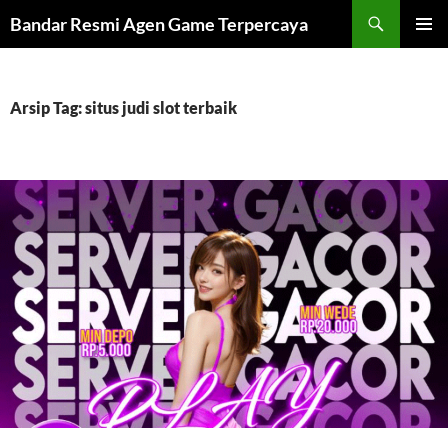
Langsung
Cari
Bandar Resmi Agen Game Terpercaya
ke
MENU
isi
UTAMA
Arsip Tag: situs judi slot terbaik