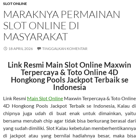
SLOT ONLINE
MARAKNYA PERMAINAN
SLOT ONLINE DI
MASYARAKAT
18 APRIL 2026
TINGGALKAN KOMENTAR
Link Resmi Main Slot Online Maxwin
Terpercaya & Toto Online 4D
Hongkong Pools Jackpot Terbaik se
Indonesia
Link Resmi
Main Slot Online
Maxwin Terpercaya & Toto Online
4D Hongkong Pools Jackpot Terbaik se Indonesia, Kalau di
chipnya juga udah di buat enak untuk dimainkan, yaitu
bersama merubah chip agar tidak bisa berkurang berasal dari
yang sudah dimiliki. Slot Kalau kebetulan memberhentikannya
di jackpot atau yang bernilai hadiahnya besar, maka bisa