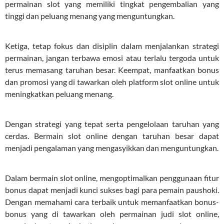
permainan slot yang memiliki tingkat pengembalian yang
tinggi dan peluang menang yang menguntungkan.
Ketiga, tetap fokus dan disiplin dalam menjalankan strategi
permainan, jangan terbawa emosi atau terlalu tergoda untuk
terus memasang taruhan besar. Keempat, manfaatkan bonus
dan promosi yang di tawarkan oleh platform slot online untuk
meningkatkan peluang menang.
Dengan strategi yang tepat serta pengelolaan taruhan yang
cerdas. Bermain slot online dengan taruhan besar dapat
menjadi pengalaman yang mengasyikkan dan menguntungkan.
Dalam bermain slot online, mengoptimalkan penggunaan fitur
bonus dapat menjadi kunci sukses bagi para pemain paushoki.
Dengan memahami cara terbaik untuk memanfaatkan bonus-
bonus yang di tawarkan oleh permainan judi slot online,