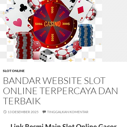
SLOT ONLINE
BANDAR WEBSITE SLOT
ONLINE TERPERCAYA DAN
TERBAIK
13 DESEMBER 2025
TINGGALKAN KOMENTAR
Link Resmi Main Slot Online Gacor