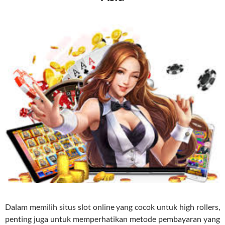
Dalam memilih situs slot online yang cocok untuk high rollers,
penting juga untuk memperhatikan metode pembayaran yang