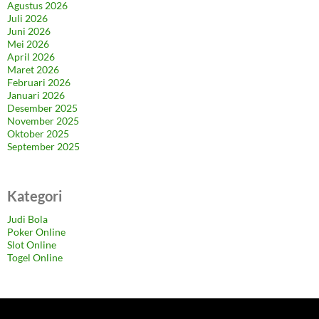
Agustus 2026
Juli 2026
Juni 2026
Mei 2026
April 2026
Maret 2026
Februari 2026
Januari 2026
Desember 2025
November 2025
Oktober 2025
September 2025
Kategori
Judi Bola
Poker Online
Slot Online
Togel Online