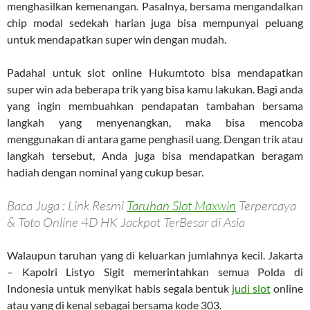
menghasilkan kemenangan. Pasalnya, bersama mengandalkan
chip modal sedekah harian juga bisa mempunyai peluang
untuk mendapatkan super win dengan mudah.
Padahal untuk slot online Hukumtoto bisa mendapatkan
super win ada beberapa trik yang bisa kamu lakukan. Bagi anda
yang ingin membuahkan pendapatan tambahan bersama
langkah yang menyenangkan, maka bisa mencoba
menggunakan di antara game penghasil uang. Dengan trik atau
langkah tersebut, Anda juga bisa mendapatkan beragam
hadiah dengan nominal yang cukup besar.
Baca Juga : Link Resmi
Taruhan Slot Maxwin
Terpercaya
& Toto Online 4D HK Jackpot TerBesar di Asia
Walaupun taruhan yang di keluarkan jumlahnya kecil. Jakarta
– Kapolri Listyo Sigit memerintahkan semua Polda di
Indonesia untuk menyikat habis segala bentuk
judi slot
online
atau yang di kenal sebagai bersama kode 303.