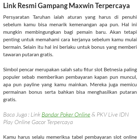
Link Resmi Gampang Maxwin Terpercaya
Persyaratan Taruhan ialah aturan yang harus di penuhi
sebelum kamu bisa menarik kemenangan apa pun. Hal ini
mungkin membingungkan bagi pemain baru. Akan tetapi
penting untuk memahami cara kerjanya sebelum kamu mulai
bermain. Selain itu hal ini berlaku untuk bonus yang memberi
tawaran putaran gratis.
Simbol pencar merupakan salah satu fitur slot Betnesia paling
populer sebab memberikan pembayaran kapan pun muncul,
apa pun payline yang kamu mainkan. Mereka juga memicu
permainan bonus serta bahkan bisa menghasilkan putaran
gratis.
Baca Juga : Link
Bandar Poker Online
& PKV Live IDN
Play Online Gacor Terpercaya
Kamu harus selalu memeriksa tabel pembayaran slot online