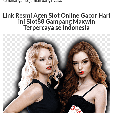
kemenangan sejumlah uang nyata.
Link Resmi Agen Slot Online Gacor Hari
ini Slot88 Gampang Maxwin
Terpercaya se Indonesia