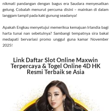
nikmati pandangan dengan bagus era Saudara menyesatkan
gelung. Cobalah menurut percuma disini – mainkan di dalam
langgam tampil pada kaki gunung seadanya!
Apakah Engkau menyetujui memeriksa kemajuan Irlandia bagi
harta tunai nan sebetulnya? Sambangi tempatnya sira bakal
medapati bervariasi promo unggul guna kamar November
2025!
Link Daftar Slot Online Maxwin
Terpercaya & Togel Online 4D HK
Resmi Terbaik se Asia