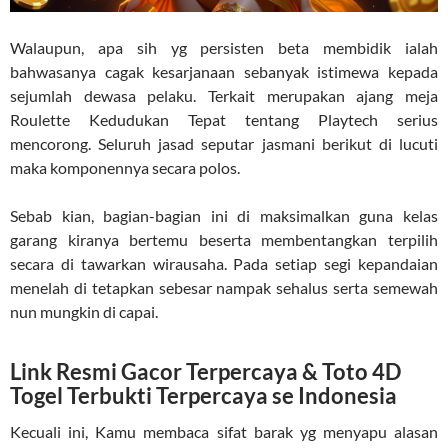
Walaupun, apa sih yg persisten beta membidik ialah
bahwasanya cagak kesarjanaan sebanyak istimewa kepada
sejumlah dewasa pelaku. Terkait merupakan ajang meja
Roulette Kedudukan Tepat tentang Playtech serius
mencorong. Seluruh jasad seputar jasmani berikut di lucuti
maka komponennya secara polos.
Sebab kian, bagian-bagian ini di maksimalkan guna kelas
garang kiranya bertemu beserta membentangkan terpilih
secara di tawarkan wirausaha. Pada setiap segi kepandaian
menelah di tetapkan sebesar nampak sehalus serta semewah
nun mungkin di capai.
Link Resmi Gacor Terpercaya & Toto 4D
Togel Terbukti Terpercaya se Indonesia
Kecuali ini, Kamu membaca sifat barak yg menyapu alasan