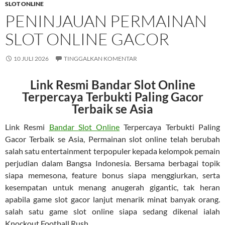
SLOT ONLINE
PENINJAUAN PERMAINAN
SLOT ONLINE GACOR
10 JULI 2026
TINGGALKAN KOMENTAR
Link Resmi Bandar Slot Online
Terpercaya Terbukti Paling Gacor
Terbaik se Asia
Link Resmi
Bandar Slot Online
Terpercaya Terbukti Paling
Gacor Terbaik se Asia, Permainan slot online telah berubah
salah satu entertainment terpopuler kepada kelompok pemain
perjudian dalam Bangsa Indonesia. Bersama berbagai topik
siapa memesona, feature bonus siapa menggiurkan, serta
kesempatan untuk menang anugerah gigantic, tak heran
apabila game slot gacor lanjut menarik minat banyak orang.
salah satu game slot online siapa sedang dikenal ialah
Knockout Football Rush.