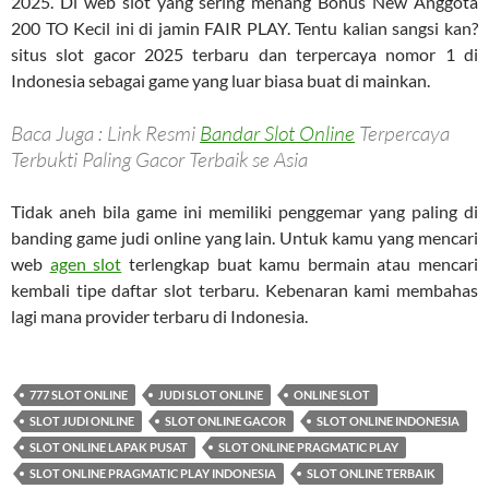
2025. Di web slot yang sering menang Bonus New Anggota
200 TO Kecil ini di jamin FAIR PLAY. Tentu kalian sangsi kan?
situs slot gacor 2025 terbaru dan terpercaya nomor 1 di
Indonesia sebagai game yang luar biasa buat di mainkan.
Baca Juga : Link Resmi
Bandar Slot Online
Terpercaya
Terbukti Paling Gacor Terbaik se Asia
Tidak aneh bila game ini memiliki penggemar yang paling di
banding game judi online yang lain. Untuk kamu yang mencari
web
agen slot
terlengkap buat kamu bermain atau mencari
kembali tipe daftar slot terbaru. Kebenaran kami membahas
lagi mana provider terbaru di Indonesia.
777 SLOT ONLINE
JUDI SLOT ONLINE
ONLINE SLOT
SLOT JUDI ONLINE
SLOT ONLINE GACOR
SLOT ONLINE INDONESIA
SLOT ONLINE LAPAK PUSAT
SLOT ONLINE PRAGMATIC PLAY
SLOT ONLINE PRAGMATIC PLAY INDONESIA
SLOT ONLINE TERBAIK