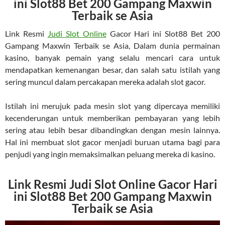
ini Slot88 Bet 200 Gampang Maxwin
Terbaik se Asia
Link Resmi
Judi Slot Online
Gacor Hari ini Slot88 Bet 200
Gampang Maxwin Terbaik se Asia, Dalam dunia permainan
kasino, banyak pemain yang selalu mencari cara untuk
mendapatkan kemenangan besar, dan salah satu istilah yang
sering muncul dalam percakapan mereka adalah slot gacor.
Istilah ini merujuk pada mesin slot yang dipercaya memiliki
kecenderungan untuk memberikan pembayaran yang lebih
sering atau lebih besar dibandingkan dengan mesin lainnya.
Hal ini membuat slot gacor menjadi buruan utama bagi para
penjudi yang ingin memaksimalkan peluang mereka di kasino.
Link Resmi Judi Slot Online Gacor Hari
ini Slot88 Bet 200 Gampang Maxwin
Terbaik se Asia