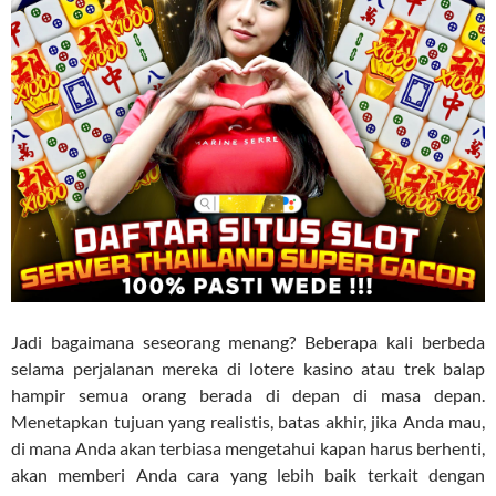
Jadi bagaimana seseorang menang? Beberapa kali berbeda
selama perjalanan mereka di lotere kasino atau trek balap
hampir semua orang berada di depan di masa depan.
Menetapkan tujuan yang realistis, batas akhir, jika Anda mau,
di mana Anda akan terbiasa mengetahui kapan harus berhenti,
akan memberi Anda cara yang lebih baik terkait dengan