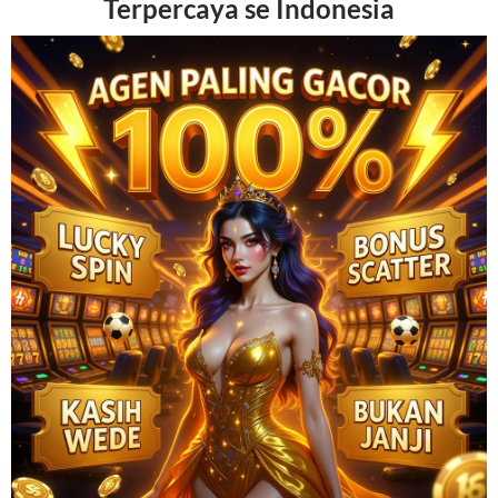
Terpercaya se Indonesia