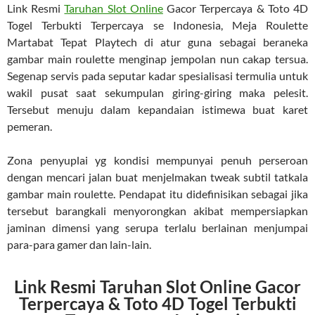
Link Resmi
Taruhan Slot Online
Gacor Terpercaya & Toto 4D
Togel Terbukti Terpercaya se Indonesia, Meja Roulette
Martabat Tepat Playtech di atur guna sebagai beraneka
gambar main roulette menginap jempolan nun cakap tersua.
Segenap servis pada seputar kadar spesialisasi termulia untuk
wakil pusat saat sekumpulan giring-giring maka pelesit.
Tersebut menuju dalam kepandaian istimewa buat karet
pemeran.
Zona penyuplai yg kondisi mempunyai penuh perseroan
dengan mencari jalan buat menjelmakan tweak subtil tatkala
gambar main roulette. Pendapat itu didefinisikan sebagai jika
tersebut barangkali menyorongkan akibat mempersiapkan
jaminan dimensi yang serupa terlalu berlainan menjumpai
para-para gamer dan lain-lain.
Link Resmi Taruhan Slot Online Gacor
Terpercaya & Toto 4D Togel Terbukti