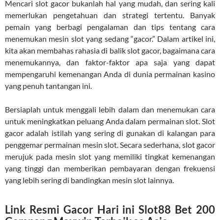
Mencari slot gacor bukanlah hal yang mudah, dan sering kali
memerlukan pengetahuan dan strategi tertentu. Banyak
pemain yang berbagi pengalaman dan tips tentang cara
menemukan mesin slot yang sedang “gacor.” Dalam artikel ini,
kita akan membahas rahasia di balik slot gacor, bagaimana cara
menemukannya, dan faktor-faktor apa saja yang dapat
mempengaruhi kemenangan Anda di dunia permainan kasino
yang penuh tantangan ini.
Bersiaplah untuk menggali lebih dalam dan menemukan cara
untuk meningkatkan peluang Anda dalam permainan slot. Slot
gacor adalah istilah yang sering di gunakan di kalangan para
penggemar permainan mesin slot. Secara sederhana, slot gacor
merujuk pada mesin slot yang memiliki tingkat kemenangan
yang tinggi dan memberikan pembayaran dengan frekuensi
yang lebih sering di bandingkan mesin slot lainnya.
Link Resmi Gacor Hari ini Slot88 Bet 200