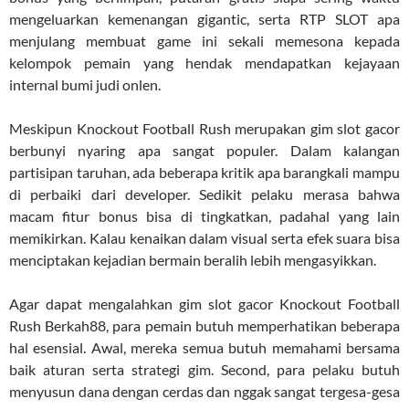
mengeluarkan kemenangan gigantic, serta RTP SLOT apa
menjulang membuat game ini sekali memesona kepada
kelompok pemain yang hendak mendapatkan kejayaan
internal bumi judi onlen.
Meskipun Knockout Football Rush merupakan gim slot gacor
berbunyi nyaring apa sangat populer. Dalam kalangan
partisipan taruhan, ada beberapa kritik apa barangkali mampu
di perbaiki dari developer. Sedikit pelaku merasa bahwa
macam fitur bonus bisa di tingkatkan, padahal yang lain
memikirkan. Kalau kenaikan dalam visual serta efek suara bisa
menciptakan kejadian bermain beralih lebih mengasyikkan.
Agar dapat mengalahkan gim slot gacor Knockout Football
Rush Berkah88, para pemain butuh memperhatikan beberapa
hal esensial. Awal, mereka semua butuh memahami bersama
baik aturan serta strategi gim. Second, para pelaku butuh
menyusun dana dengan cerdas dan nggak sangat tergesa-gesa