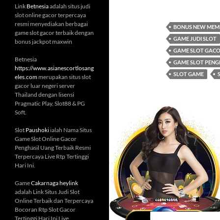
Link
Betnesia
adalah situs judi
slot online gacor terpercaya
resmi menyediakan berbagai
BONUS NEW MEMB
game slot gacor terbaik dengan
GAME JUDI SLOT
bonus jackpot maxwin
GAME SLOT GAC
Betnesia
GAME SLOT PENG
https://www.asianescortlosang
SLOT GAME
eles.com
merupakan situs slot
gacor luar negeri server
Thailand dengan lisensi
Pragmatic Play, Slot88 & PG
Soft.
Slot
Paushoki
ialah Nama Situs
Game Slot Online Gacor
Penghasil Uang Terbaik Resmi
Terpercaya Live Rtp Tertinggi
Hari Ini.
Game
Cakarnaga heylink
adalah Link Situs Judi Slot
Online Terbaik dan Terpercaya
Bocoran Rtp Slot Gacor
Tertinggi Hari Ini Live.