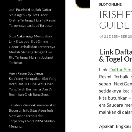
SLOT ONLINE
Judi
Paushoki
adalah Daftar
IRISH 
Situs Agen Rtp Slot Gacor
Online Tertinggi Hari Ini Resmi
GUIDE
Terpercaya Jackpot Terbesar.
Situs
Cakarnaga
Merupakan
21 DESEMBER 2
Link Situs Judi Slot Online
Gacor Terbaik dan Terpercaya
Link Daft
Mudah Menang dengan Live
& Togel O
Rtp Tertinggi Hari Ini Jackpot
Terbesar.
Link
Daftar Slo
Agen Resmi
Badakmas
Resmi Terbaik 
Slot
Yang Merupakan Slot Yang
sebab NextGen 
Berpusat DI Dubai Abu Dhabi
Yang Telah Berlisensi Dan Di
setidaknya keci
Resmikan Oleh Bang Zeus..
kita butuhkan –
era Saudara men
Taruhan
Paushoki
memberikan
Bocoran Info Situs Agen Judi
mainkan di dala
Slot Gacor Terbaik dan
Terpercaya No 1 2024 Mudah
Apakah Engkau 
Menang.