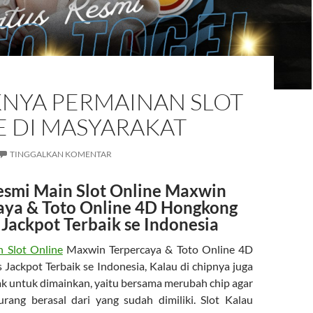
NYA PERMAINAN SLOT
E DI MASYARAKAT
TINGGALKAN KOMENTAR
esmi Main Slot Online Maxwin
aya & Toto Online 4D Hongkong
 Jackpot Terbaik se Indonesia
 Slot Online
Maxwin Terpercaya & Toto Online 4D
Jackpot Terbaik se Indonesia, Kalau di chipnya juga
ak untuk dimainkan, yaitu bersama merubah chip agar
urang berasal dari yang sudah dimiliki. Slot Kalau