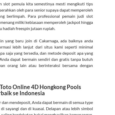
 slot pemula kita semestinya mesti mengikuti tips
i serahkan oleh para senior supaya dapat memperoleh
g berlimpah. Para professional pemain judi slot
menang miliki kebiasaan memperoleh jackpot hingga
au hadiah freespin jutaan rupiah.
in yang baru join di Cakarnaga, ada baiknya anda
rmasi lebih lanjut dari situs kami seperti minimal
pa saja yang tersedia, dan metode deposit apa yang
. Anda dapat bermain sendiri dan gratis tanpa butuh
an orang lain atau berinteraksi bersama dengan
 Toto Online 4D Hongkong Pools
rbaik se Indonesia
ar dan mendeposit, Anda dapat bermain di semua type
di sayangi dan di kuasai. Delapan atau lebih simbol
n saling berdekatan bakal menghasilkan kemenangan.