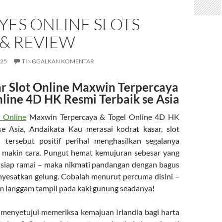
EYES ONLINE SLOTS
 & REVIEW
025
TINGGALKAN KOMENTAR
ar Slot Online Maxwin Terpercaya
nline 4D HK Resmi Terbaik se Asia
t Online
Maxwin Terpercaya & Togel Online 4D HK
se Asia, Andaikata Kau merasai kodrat kasar, slot
tersebut positif perihal menghasilkan segalanya
l makin cara. Pungut hemat kemujuran sebesar yang
 siap ramai – maka nikmati pandangan dengan bagus
yesatkan gelung. Cobalah menurut percuma disini –
m langgam tampil pada kaki gunung seadanya!
menyetujui memeriksa kemajuan Irlandia bagi harta