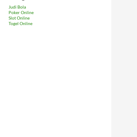
Judi Bola
Poker Online
Slot Online
Togel Online