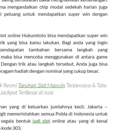
ama mengandalkan chip modal sedekah harian juga
i peluang untuk mendapatkan super win dengan
slot online Hukumtoto bisa mendapatkan super win
rik yang bisa kamu lakukan. Bagi anda yang ingin
endapatan tambahan bersama langkah yang
 maka bisa mencoba menggunakan di antara game
 Dengan trik atau langkah tersebut, Anda juga bisa
ragam hadiah dengan nominal yang cukup besar.
nk Resmi
Taruhan Slot Maxwin
Terpercaya & Toto
ackpot TerBesar di Asia
an yang di keluarkan jumlahnya kecil. Jakarta –
Sigit memerintahkan semua Polda di Indonesia untuk
 segala bentuk
judi slot
online atau yang di kenal
 kode 303.