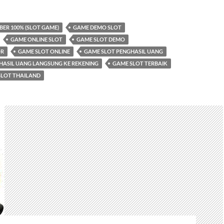
ER 100% (SLOT GAME)
GAME DEMO SLOT
GAME ONLINE SLOT
GAME SLOT DEMO
OR
GAME SLOT ONLINE
GAME SLOT PENGHASIL UANG
HASIL UANG LANGSUNG KE REKENING
GAME SLOT TERBAIK
SLOT THAILAND