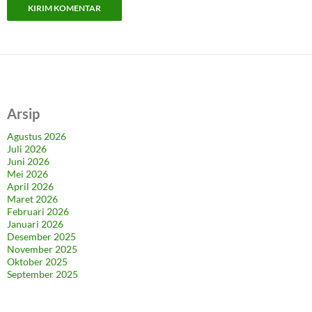
Arsip
Agustus 2026
Juli 2026
Juni 2026
Mei 2026
April 2026
Maret 2026
Februari 2026
Januari 2026
Desember 2025
November 2025
Oktober 2025
September 2025