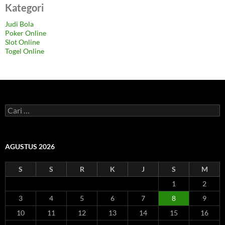
Kategori
Judi Bola
Poker Online
Slot Online
Togel Online
C
a
r
i
u
AGUSTUS 2026
n
t
S
S
R
K
J
S
M
u
k
1
2
:
3
4
5
6
7
8
9
10
11
12
13
14
15
16