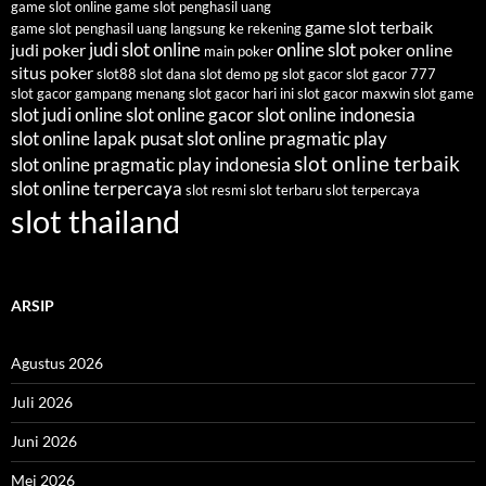
game slot online
game slot penghasil uang
game slot terbaik
game slot penghasil uang langsung ke rekening
judi slot online
online slot
judi poker
poker online
main poker
situs poker
slot88
slot dana
slot demo pg
slot gacor
slot gacor 777
slot gacor gampang menang
slot gacor hari ini
slot gacor maxwin
slot game
slot judi online
slot online gacor
slot online indonesia
slot online lapak pusat
slot online pragmatic play
slot online terbaik
slot online pragmatic play indonesia
slot online terpercaya
slot resmi
slot terbaru
slot terpercaya
slot thailand
ARSIP
Agustus 2026
Juli 2026
Juni 2026
Mei 2026