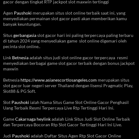
gacor dengan tingkat RTP jackpot slot maxwin tertinggi
Agen
Paushoki
merupakan situs slot online terbaik saat ini, yang
menyediakan permainan slot gacor pasti akan memberikan kamu
banyak keuntungan.
Situs
gerbangasia
slot gacor hari ini paling terpercaya paling terbaru
di tahun 2024 yang menyediakan game slot online digemari oleh
pecinta slot online..
Link
Betnesia
adalah situs judi slot online gacor terpercaya resmi
menyediakan berbagai game slot gacor terbaik dengan bonus jackpot
maxwin
Betnesia
https://www.asianescortlosangeles.com
merupakan situs
slot gacor luar negeri server Thailand dengan lisensi Pragmatic Play,
Slot88 & PG Soft.
Slot
Paushoki
ialah Nama Situs Game Slot Online Gacor Penghasil
Uang Terbaik Resmi Terpercaya Live Rtp Tertinggi Hari Ini.
Game
Cakarnaga heylink
adalah Link Situs Judi Slot Online Terbaik
dan Terpercaya Bocoran Rtp Slot Gacor Tertinggi Hari Ini Live.
Judi
Paushoki
adalah Daftar Situs Agen Rtp Slot Gacor Online