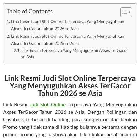
Table of Contents
Link Resmi Judi Slot Online Terpercaya Yang Menyuguhkan
Akses TerGacor Tahun 2026 se Asia
Link Resmi Judi Slot Online Terpercaya Yang Menyuguhkan
Akses TerGacor Tahun 2026 se Asia
Link Resmi Terpercaya Yang Menyuguhkan Akses TerGacor
se Asia
Link Resmi Judi Slot Online Terpercaya
Yang Menyuguhkan Akses TerGacor
Tahun 2026 se Asia
Link Resmi
Judi Slot Online
Terpercaya Yang Menyuguhkan
Akses TerGacor Tahun 2026 se Asia, Dengan Rollingan dan
Cashback terbesar di banding para kompetitor, dan berikan
Promo yang tidak sama di tiap tiap bulannya bersama dengan
promo-promo yang pastinya akan bikin kalian betah main di