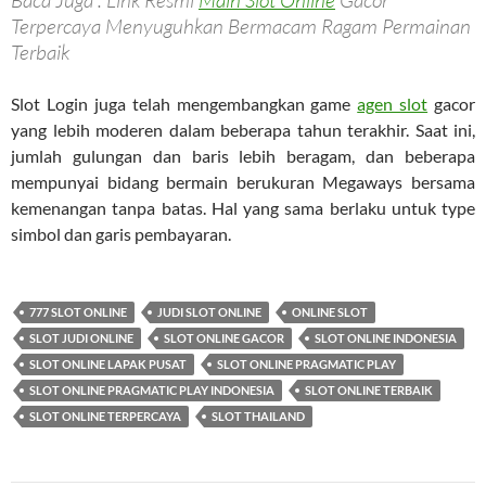
Baca Juga : Link Resmi
Main Slot Online
Gacor
Terpercaya Menyuguhkan Bermacam Ragam Permainan
Terbaik
Slot Login juga telah mengembangkan game
agen slot
gacor
yang lebih moderen dalam beberapa tahun terakhir. Saat ini,
jumlah gulungan dan baris lebih beragam, dan beberapa
mempunyai bidang bermain berukuran Megaways bersama
kemenangan tanpa batas. Hal yang sama berlaku untuk type
simbol dan garis pembayaran.
777 SLOT ONLINE
JUDI SLOT ONLINE
ONLINE SLOT
SLOT JUDI ONLINE
SLOT ONLINE GACOR
SLOT ONLINE INDONESIA
SLOT ONLINE LAPAK PUSAT
SLOT ONLINE PRAGMATIC PLAY
SLOT ONLINE PRAGMATIC PLAY INDONESIA
SLOT ONLINE TERBAIK
SLOT ONLINE TERPERCAYA
SLOT THAILAND