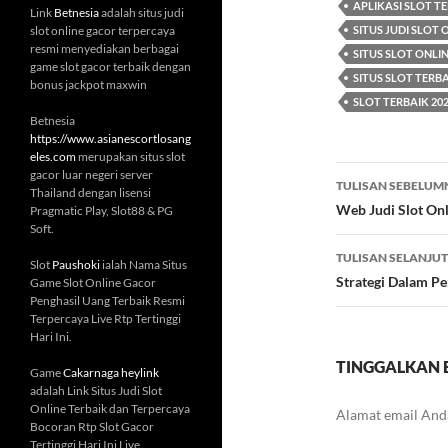
APLIKASI SLOT T
Link
Betnesia
adalah situs judi
slot online gacor terpercaya
SITUS JUDI SLOT 
resmi menyediakan berbagai
SITUS SLOT ONLI
game slot gacor terbaik dengan
SITUS SLOT TERB
bonus jackpot maxwin
SLOT TERBAIK 20
Betnesia
https://www.asianescortlosang
eles.com
merupakan situs slot
gacor luar negeri server
TULISAN SEBELUM
Thailand dengan lisensi
Navigasi
Web Judi Slot Onl
Pragmatic Play, Slot88 & PG
Soft.
Tulisan
TULISAN SELANJU
Slot
Paushoki
ialah Nama Situs
Strategi Dalam P
Game Slot Online Gacor
Penghasil Uang Terbaik Resmi
Terpercaya Live Rtp Tertinggi
Hari Ini.
TINGGALKAN 
Game
Cakarnaga heylink
adalah Link Situs Judi Slot
Online Terbaik dan Terpercaya
Alamat email Anda
Bocoran Rtp Slot Gacor
Tertinggi Hari Ini Live.