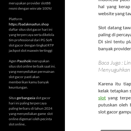
merupakan provider slot88
hal yang kerap
resmi dengan winrate 100%!
website yang ta
Platform
https://badakmasfun.shop
Slot datang taw
daftar situs slot gacor hari ini
paling di perca
yang terpercaya serta dikelola
tim professional dari PG Soft
Di sini tentu p
slot gacor dengan tingkat RTP
banyak provider 
jackpot slot maxwin tertinggi
Agen
Paushoki
merupakan
Baca Juga : Li
situs slot online terbaik saat ini,
Menyuguhkan A
yang menyediakan permainan
slot gacor pasti akan
memberikan kamu banyak
Karena itu tia
keuntungan.
kelak tetapkan 
slot
yang terper
Situs
gerbangasia
slot gacor
hari ini paling terpercaya
putuskan oleh 
paling terbaru di tahun 2024
slot gacor gamp
yang menyediakan game slot
online digemari oleh pecinta
slot online..