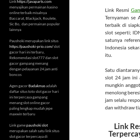
Link
https://javaparts.com
menyajikan permainan kasino
Link Resmi
Gam
online terbaik misalnya
Ternyaman se A
Baccarat, Blackjack, Roulete,
Sic Bo, dan permainan populer
terbaik di siap
lainnya
slot seperti; I
satunya referen
Paushoki merupakan link situs
https://paushoki-prio.com/
slot
Indonesia sekar
gacor hari ini terbaru,
itu.
Rekomendasi slot777 dan slot
gacor gampang menang
dengan pelayanan 24 jam anti
Satu diantarany
boncos
slot 24 jam in
mungkin anggota
Agen gacor
Badakmas
adalah
daftar situs toto slot gacor hari
menolong bereska
ini terpercaya gampang
jam selalu resp
menang slot online gacor
dan withdraw ti
paling lengkap mudah jepe
maxwin terbaru
Link Re
Link game
paushoki slot
merupakan salah satu link situs
Terperca
slot gacor terpercaya di