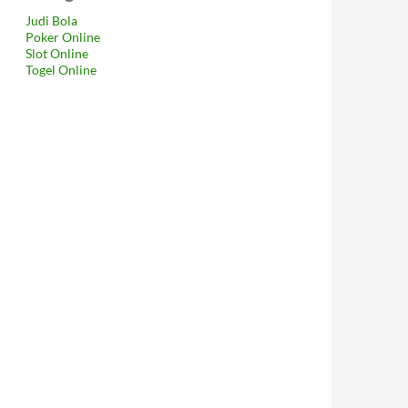
Judi Bola
Poker Online
Slot Online
Togel Online