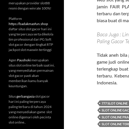
merupakan provider slot88
jamin FAIR PLA
resmi dengan winrate 100%!
terbaru dan ter
Platform
biasa buat di ma
https://badakmasfun.shop
daftar situs slot gacor hari ini
Baca Juga : Li
yang terpercaya serta dikelola
tim professional dari PG Soft
Paling Gacor Te
slot gacor dengan tingkat RTP
jackpot slot maxwin tertinggi
Tidak aneh bila
Agen
Paushoki
merupakan
game judi onlin
situs slot online terbaik saat ini,
terlengkap buat
yang menyediakan permainan
terbaru. Keben
slot gacor pasti akan
memberikan kamu banyak
Indonesia.
keuntungan.
Situs
gerbangasia
slot gacor
hari ini paling terpercaya
777 SLOT ONLINE
paling terbaru di tahun 2024
SLOT ONLINE GA
yang menyediakan game slot
online digemari oleh pecinta
SLOT ONLINE PR
slot online..
SLOT ONLINE TER