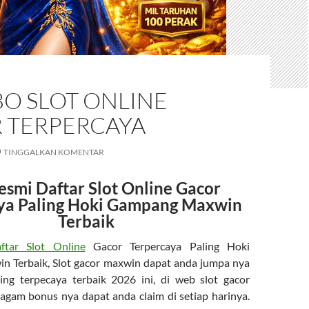
BO SLOT ONLINE
 TERPERCAYA
TINGGALKAN KOMENTAR
esmi Daftar Slot Online Gacor
ya Paling Hoki Gampang Maxwin
Terbaik
ftar Slot Online
Gacor Terpercaya Paling Hoki
 Terbaik, Slot gacor maxwin dapat anda jumpa nya
ing terpecaya terbaik 2026 ini, di web slot gacor
gam bonus nya dapat anda claim di setiap harinya.