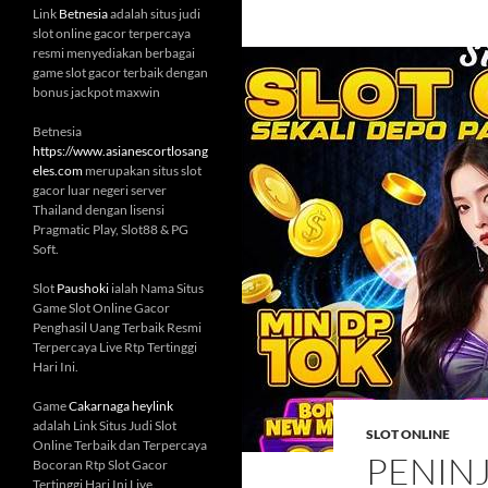
Link
Betnesia
adalah situs judi
slot online gacor terpercaya
resmi menyediakan berbagai
game slot gacor terbaik dengan
bonus jackpot maxwin
Betnesia
https://www.asianescortlosang
eles.com
merupakan situs slot
gacor luar negeri server
Thailand dengan lisensi
Pragmatic Play, Slot88 & PG
Soft.
Slot
Paushoki
ialah Nama Situs
Game Slot Online Gacor
Penghasil Uang Terbaik Resmi
Terpercaya Live Rtp Tertinggi
Hari Ini.
Game
Cakarnaga heylink
adalah Link Situs Judi Slot
SLOT ONLINE
Online Terbaik dan Terpercaya
PENIN
Bocoran Rtp Slot Gacor
Tertinggi Hari Ini Live.