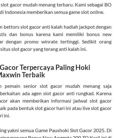
 slot gacor mudah menang terbaru. Kami sebagai BO
i di Indonesia memberikan semua game slot online.
n bettors slot gacor anti kalah hadiah jackpot dengan
astis dan bonus karena kami memiliki bonus new
ar dengan promo winrate tertinggi. Sedikit orang
situs slot gacor yang terang anti kalah ini.
 Gacor Terpercaya Paling Hoki
axwin Terbaik
h pemain senior slot gacor mudah menang saja
 berkaitan ada agen slot gacor anti rungkad. Karena
acor akan memberikan informasi jadwal slot gacor
aik pada bentuk slot gacor hari ini atau live slot gacor
 ini.
ting yakni semua Game Paushoki Slot Gacor 2025. Di
ering menang Bonus New Anggota 200 TO Kecil ini di