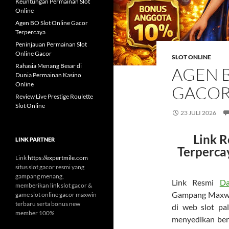
Keuntungan Permainan Slot
Online
Agen BO Slot Online Gacor
Terpercaya
Peninjauan Permainan Slot
Online Gacor
SLOT ONLINE
Rahasia Menang Besar di
AGEN 
Dunia Permainan Kasino
Online
GACOR
Review Live Prestige Roulette
Slot Online
23 JULI 2026
Link R
LINK PARTNER
Terperca
Link
https://expertmile.com
situs slot gacor resmi yang
gampang menang,
Link Resmi
Da
memberikan link slot gacor &
Gampang Maxwin
game slot online gacor maxwin
terbaru serta bonus new
di web slot pal
member 100%
menyedikan bera