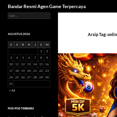
Cari
Bandar Resmi Agen Game Terpercaya
C
Langsung
a
ke
r
isi
i
u
AGUSTUS 2026
Arsip Tag: onlin
n
t
S
S
R
K
J
S
M
u
1
2
k
:
3
4
5
6
7
8
9
10
11
12
13
14
15
16
17
18
19
20
21
22
23
24
25
26
27
28
29
30
31
« Jul
POS-POS TERBARU