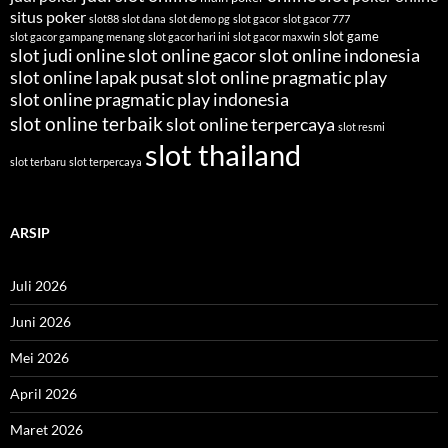
situs poker
slot88
slot dana
slot demo pg
slot gacor
slot gacor 777
slot game
slot gacor gampang menang
slot gacor hari ini
slot gacor maxwin
slot judi online
slot online gacor
slot online indonesia
slot online lapak pusat
slot online pragmatic play
slot online pragmatic play indonesia
slot online terbaik
slot online terpercaya
slot resmi
slot thailand
slot terbaru
slot terpercaya
ARSIP
Juli 2026
Juni 2026
Mei 2026
April 2026
Maret 2026