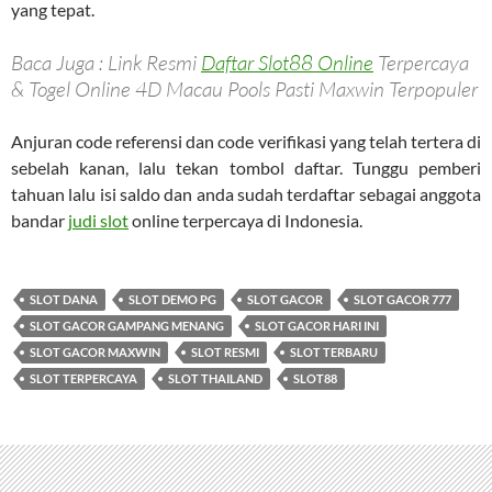
yang tepat.
Baca Juga : Link Resmi
Daftar Slot88 Online
Terpercaya
& Togel Online 4D Macau Pools Pasti Maxwin Terpopuler
Anjuran code referensi dan code verifikasi yang telah tertera di
sebelah kanan, lalu tekan tombol daftar. Tunggu pemberi
tahuan lalu isi saldo dan anda sudah terdaftar sebagai anggota
bandar
judi slot
online terpercaya di Indonesia.
SLOT DANA
SLOT DEMO PG
SLOT GACOR
SLOT GACOR 777
SLOT GACOR GAMPANG MENANG
SLOT GACOR HARI INI
SLOT GACOR MAXWIN
SLOT RESMI
SLOT TERBARU
SLOT TERPERCAYA
SLOT THAILAND
SLOT88