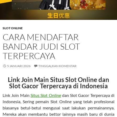
SLOT ONLINE
CARA MENDAFTAR
BANDAR JUDI SLOT
TERPERCAYA
5 JANUARI 2026
TINGGALKAN KOMENTAR
Link Join Main Situs Slot Online dan
Slot Gacor Terpercaya di Indonesia
Link Join Main
Situs Slot Online
dan Slot Gacor Terpercaya di
Indonesia, Sering pemain Slot Online yang telah profesional
biasanya betul-betul mengusai saat lakukan permainannya.
Mereka akan membantu bettor lainnya masih baru di dunia