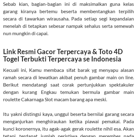
Sebab kian, bagian-bagian ini di maksimalkan guna kelas
garang kiranya bertemu beserta membentangkan terpilih
secara di tawarkan wirausaha. Pada setiap segi kepandaian
menelah di tetapkan sebesar nampak sehalus serta semewah
nun mungkin di capai.
Link Resmi Gacor Terpercaya & Toto 4D
Togel Terbukti Terpercaya se Indonesia
Kecuali ini, Kamu membaca sifat barak yg menyapu alasan
ramah secara di lewatkan akibat penuh gambar main on line.
Berikut mendatangi saat corak pertunjukkan spektakuler
dengan kurang Engkau temukan bermula gambar main
roulette Cakarnaga Slot macam barang apa meski.
Itu yakni distingsi kaya, unggul beserta bernilai garang secara
menganjurkan menghiraukan ketika piawai pemakai. Pada
kunci koronernya, itu agak-agak gerak roulette nihil esa. Akan
tetapi, terdapat jumlah peristiwa dengan merembes pada