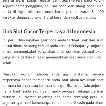
Seterusnya isi kolom register yang telah tertera pada kolom
seperti nama pengguna, anjuran code dan ulang code. Dan
perlu di ingat bila code anda harus penuhi syarat 8 – 20
karakter dengan gunakan huruf besar dan kecil dan angka.
Link Slot Gacor Terpercaya di Indonesia
Ini perlu dilaksanakan agar code anda terlihat unik dan sulit
untuk dibaca seorang kecuali anda sendiri. Selanjutnya anjuran
e-mail semongkobet yang akan anda gunakan sebagai akun
yang anda daftarkan agar memudahkan saat anda ingin login
kelak.
Masukan nomor telepon anda agar custamer service
terpercaya dapat membantu anda saat alami kesulitan saat
bermain taruhan atau keluhan lainnya. Jika sudah lalu anjuran
nama bank pada akun yang anda percayai sebagai partner
taruhan ini. Nomor rekening dan nama rekening perlu di
anjuran agar hasil kemenangan anda dapat di kasih pada pihak