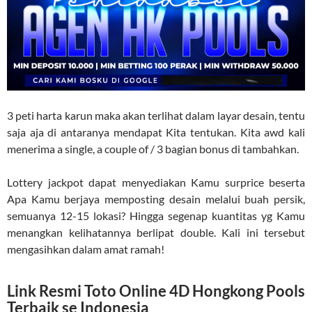
3 peti harta karun maka akan terlihat dalam layar desain, tentu
saja aja di antaranya mendapat Kita tentukan. Kita awd kali
menerima a single, a couple of / 3 bagian bonus di tambahkan.
Lottery jackpot dapat menyediakan Kamu surprice beserta
Apa Kamu berjaya memposting desain melalui buah persik,
semuanya 12-15 lokasi? Hingga segenap kuantitas yg Kamu
menangkan kelihatannya berlipat double. Kali ini tersebut
mengasihkan dalam amat ramah!
Link Resmi Toto Online 4D Hongkong Pools
Terbaik se Indonesia