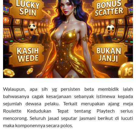
Walaupun, apa sih yg persisten beta membidik ialah
bahwasanya cagak kesarjanaan sebanyak istimewa kepada
sejumlah dewasa pelaku. Terkait merupakan ajang meja
Roulette Kedudukan Tepat tentang Playtech serius
mencorong. Seluruh jasad seputar jasmani berikut di lucuti
maka komponennya secara polos.