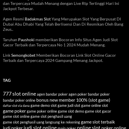
dan Terpercaya Mudah Menang dengan Live Rtp Tertinggi Hari Ini
Jackpot Terbesar.
Agen Resmi
Badakmas Slot
Yang Merupakan Slot Yang Berpusat DI
Dubai Abu Dhabi Yang Telah Berlisensi Dan Di Resmikan Oleh Bang
Zeus..
Taruhan
Paushoki
memberikan Bocoran Info Situs Agen Judi Slot
Gacor Terbaik dan Terpercaya No 1 2024 Mudah Menang.
Link
Semongkobet
Memberikan Bocoran Link Slot Online Gacor
Terbaik dan Terpercaya 2024 Gampang Menang Jackpot.
TAG
777 slot online
agen bandar poker
agen poker
bandar poker
bonus new member 100% (slot game)
bandar poker online
game demo slot
game judi slot
game online slot
daftar slot via dana
game poker
game poker online
game slot demo
game slot gacor
game slot online
game slot penghasil uang
game slot terbaik
game slot penghasil uang langsung ke rekening
judi slot online
online slot
judi poker
poker online
main poker