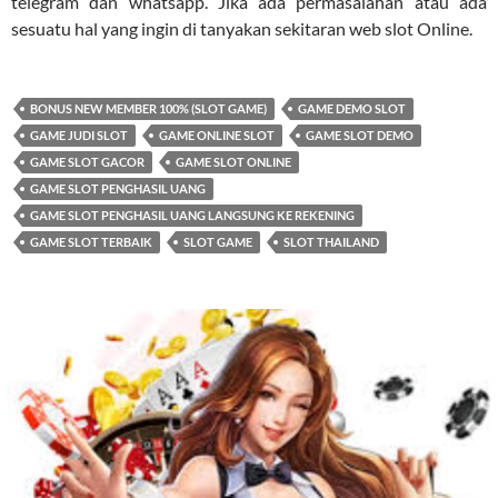
telegram dan whatsapp. Jika ada permasalahan atau ada
sesuatu hal yang ingin di tanyakan sekitaran web slot Online.
BONUS NEW MEMBER 100% (SLOT GAME)
GAME DEMO SLOT
GAME JUDI SLOT
GAME ONLINE SLOT
GAME SLOT DEMO
GAME SLOT GACOR
GAME SLOT ONLINE
GAME SLOT PENGHASIL UANG
GAME SLOT PENGHASIL UANG LANGSUNG KE REKENING
GAME SLOT TERBAIK
SLOT GAME
SLOT THAILAND