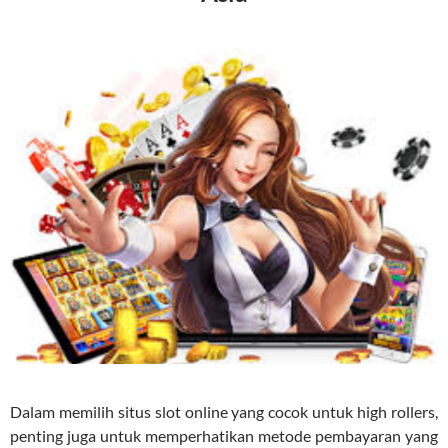
Dalam memilih situs slot online yang cocok untuk high rollers,
penting juga untuk memperhatikan metode pembayaran yang