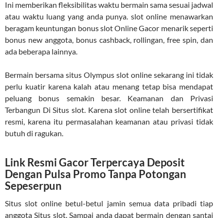
Ini memberikan fleksibilitas waktu bermain sama sesuai jadwal
atau waktu luang yang anda punya. slot online menawarkan
beragam keuntungan bonus slot Online Gacor menarik seperti
bonus new anggota, bonus cashback, rollingan, free spin, dan
ada beberapa lainnya.
Bermain bersama situs Olympus slot online sekarang ini tidak
perlu kuatir karena kalah atau menang tetap bisa mendapat
peluang bonus semakin besar. Keamanan dan Privasi
Terbangun Di Situs slot. Karena slot online telah bersertifikat
resmi, karena itu permasalahan keamanan atau privasi tidak
butuh di ragukan.
Link Resmi Gacor Terpercaya Deposit
Dengan Pulsa Promo Tanpa Potongan
Sepeserpun
Situs slot online betul-betul jamin semua data pribadi tiap
anggota Situs slot. Sampai anda dapat bermain dengan santai