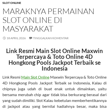
SLOT ONLINE
MARAKNYA PERMAINAN
SLOT ONLINE DI
MASYARAKAT
18 APRIL 2026
TINGGALKAN KOMENTAR
Link Resmi Main Slot Online Maxwin
Terpercaya & Toto Online 4D
Hongkong Pools Jackpot Terbaik se
Indonesia
Link Resmi
Main Slot Online
Maxwin Terpercaya & Toto Online
4D Hongkong Pools Jackpot Terbaik se Indonesia, Kalau di
chipnya juga udah di buat enak untuk dimainkan, yaitu
bersama merubah chip agar tidak bisa berkurang berasal dari
yang sudah dimiliki. Slot Kalau kebetulan memberhentikannya
di jackpot atau yang bernilai hadiahnya besar, maka bisa