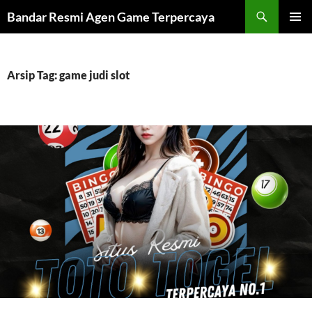
Langsung
Cari
Bandar Resmi Agen Game Terpercaya
ke
MENU
isi
UTAMA
Arsip Tag: game judi slot