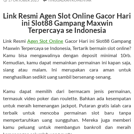
17 OKTOBER 2025
TINGGALKAN KOMENTAR
Link Resmi Agen Slot Online Gacor Hari
ini Slot88 Gampang Maxwin
Terpercaya se Indonesia
Link Resmi
Agen Slot Online
Gacor Hari ini Slot88 Gampang
Maxwin Terpercaya se Indonesia, Tertarik bermain slot online?
Kamu bisa mengawalinya dengan deposit minimal 10rb.
Kemudian, kamu dapat memainkan permainan ini kapan saja,
siang atau malam. Ini merupakan cara aman untuk
menghasilkan sedikit uang sambil bersenang-senang.
Kamu dapat memilih dari bermacam jenis permainan,
termasuk video poker dan roulette. Bahkan ada kesempatan
untuk meraih kemenangan jackpot. Putaran gratis ialah cara
terbaik untuk mencoba permainan slot baru tanpa
mempertaruhkan uang sungguhan. Mereka juga memberi
kamu peluang untuk membangun bankroll dan meraih