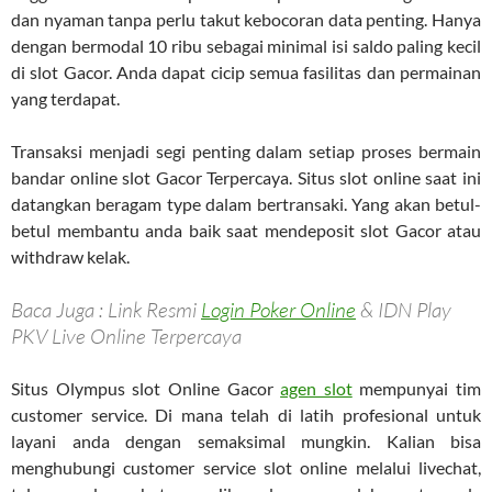
dan nyaman tanpa perlu takut kebocoran data penting. Hanya
dengan bermodal 10 ribu sebagai minimal isi saldo paling kecil
di slot Gacor. Anda dapat cicip semua fasilitas dan permainan
yang terdapat.
Transaksi menjadi segi penting dalam setiap proses bermain
bandar online slot Gacor Terpercaya. Situs slot online saat ini
datangkan beragam type dalam bertransaki. Yang akan betul-
betul membantu anda baik saat mendeposit slot Gacor atau
withdraw kelak.
Baca Juga : Link Resmi
Login Poker Online
& IDN Play
PKV Live Online Terpercaya
Situs Olympus slot Online Gacor
agen slot
mempunyai tim
customer service. Di mana telah di latih profesional untuk
layani anda dengan semaksimal mungkin. Kalian bisa
menghubungi customer service slot online melalui livechat,