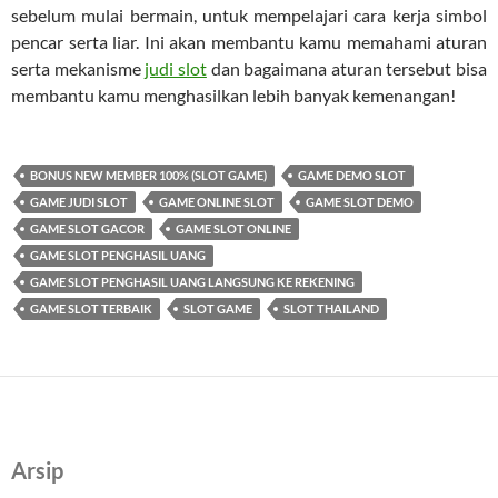
sebelum mulai bermain, untuk mempelajari cara kerja simbol
pencar serta liar. Ini akan membantu kamu memahami aturan
serta mekanisme
judi slot
dan bagaimana aturan tersebut bisa
membantu kamu menghasilkan lebih banyak kemenangan!
BONUS NEW MEMBER 100% (SLOT GAME)
GAME DEMO SLOT
GAME JUDI SLOT
GAME ONLINE SLOT
GAME SLOT DEMO
GAME SLOT GACOR
GAME SLOT ONLINE
GAME SLOT PENGHASIL UANG
GAME SLOT PENGHASIL UANG LANGSUNG KE REKENING
GAME SLOT TERBAIK
SLOT GAME
SLOT THAILAND
Arsip