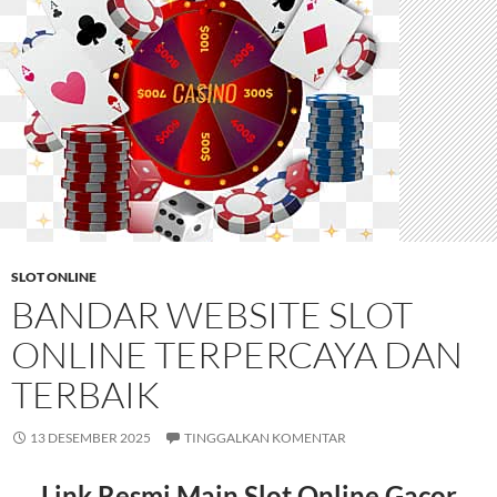
SLOT ONLINE
BANDAR WEBSITE SLOT
ONLINE TERPERCAYA DAN
TERBAIK
13 DESEMBER 2025
TINGGALKAN KOMENTAR
Link Resmi Main Slot Online Gacor