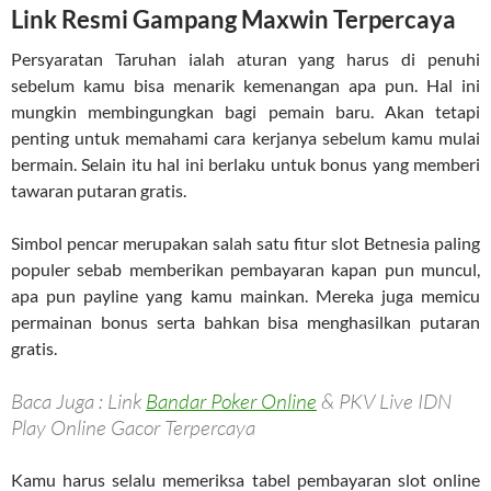
Link Resmi Gampang Maxwin Terpercaya
Persyaratan Taruhan ialah aturan yang harus di penuhi
sebelum kamu bisa menarik kemenangan apa pun. Hal ini
mungkin membingungkan bagi pemain baru. Akan tetapi
penting untuk memahami cara kerjanya sebelum kamu mulai
bermain. Selain itu hal ini berlaku untuk bonus yang memberi
tawaran putaran gratis.
Simbol pencar merupakan salah satu fitur slot Betnesia paling
populer sebab memberikan pembayaran kapan pun muncul,
apa pun payline yang kamu mainkan. Mereka juga memicu
permainan bonus serta bahkan bisa menghasilkan putaran
gratis.
Baca Juga : Link
Bandar Poker Online
& PKV Live IDN
Play Online Gacor Terpercaya
Kamu harus selalu memeriksa tabel pembayaran slot online