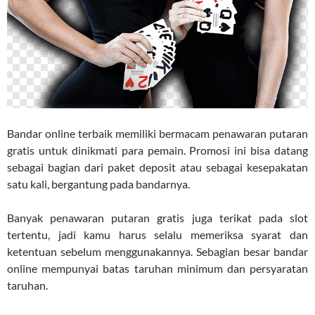
Bandar online terbaik memiliki bermacam penawaran putaran
gratis untuk dinikmati para pemain. Promosi ini bisa datang
sebagai bagian dari paket deposit atau sebagai kesepakatan
satu kali, bergantung pada bandarnya.
Banyak penawaran putaran gratis juga terikat pada slot
tertentu, jadi kamu harus selalu memeriksa syarat dan
ketentuan sebelum menggunakannya. Sebagian besar bandar
online mempunyai batas taruhan minimum dan persyaratan
taruhan.