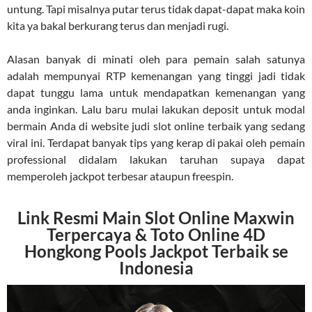
untung. Tapi misalnya putar terus tidak dapat-dapat maka koin
kita ya bakal berkurang terus dan menjadi rugi.
Alasan banyak di minati oleh para pemain salah satunya
adalah mempunyai RTP kemenangan yang tinggi jadi tidak
dapat tunggu lama untuk mendapatkan kemenangan yang
anda inginkan. Lalu baru mulai lakukan deposit untuk modal
bermain Anda di website judi slot online terbaik yang sedang
viral ini. Terdapat banyak tips yang kerap di pakai oleh pemain
professional didalam lakukan taruhan supaya dapat
memperoleh jackpot terbesar ataupun freespin.
Link Resmi Main Slot Online Maxwin
Terpercaya & Toto Online 4D
Hongkong Pools Jackpot Terbaik se
Indonesia