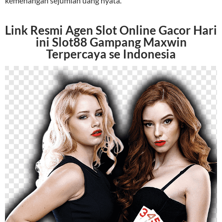
kemenangan sejumlah uang nyata.
Link Resmi Agen Slot Online Gacor Hari
ini Slot88 Gampang Maxwin
Terpercaya se Indonesia