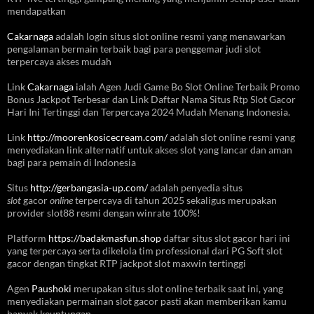
mendapatkan
Cakarnaga
adalah login situs slot online resmi yang menawarkan
pengalaman bermain terbaik bagi para penggemar judi slot
terpercaya akses mudah
Link
Cakarnaga
ialah Agen Judi Game Bo Slot Online Terbaik Promo
Bonus Jackpot Terbesar dan Link Daftar Nama Situs Rtp Slot Gacor
Hari Ini Tertinggi dan Terpercaya 2024 Mudah Menang Indonesia.
Link
http://moorenkosicecream.com/
adalah slot online resmi yang
menyediakan link alternatif untuk akses slot yang lancar dan aman
bagi para pemain di Indonesia
Situs
http://gerbangasia-up.com/
adalah penyedia situs
slot
gacor
online
terpercaya di tahun 2025 sekaligus merupakan
provider slot88 resmi dengan winrate 100%!
Platform
https://badakmasfun.shop
daftar situs slot gacor hari ini
yang terpercaya serta dikelola tim professional dari PG Soft slot
gacor dengan tingkat RTP jackpot slot maxwin tertinggi
Agen
Paushoki
merupakan situs slot online terbaik saat ini, yang
menyediakan permainan slot gacor pasti akan memberikan kamu
banyak keuntungan.