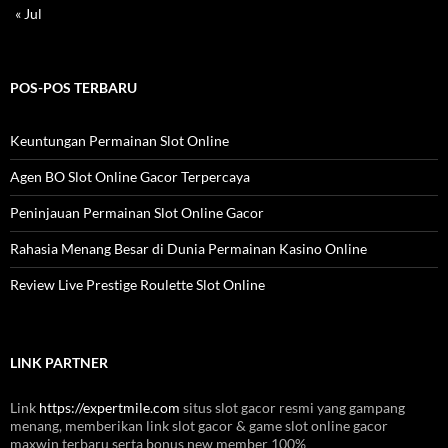
« Jul
POS-POS TERBARU
Keuntungan Permainan Slot Online
Agen BO Slot Online Gacor Terpercaya
Peninjauan Permainan Slot Online Gacor
Rahasia Menang Besar di Dunia Permainan Kasino Online
Review Live Prestige Roulette Slot Online
LINK PARTNER
Link
https://expertmile.com
situs slot gacor resmi yang gampang
menang, memberikan link slot gacor & game slot online gacor
maxwin terbaru serta bonus new member 100%