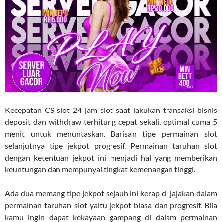
Kecepatan CS slot 24 jam slot saat lakukan transaksi bisnis
deposit dan withdraw terhitung cepat sekali, optimal cuma 5
menit untuk menuntaskan. Barisan tipe permainan slot
selanjutnya tipe jekpot progresif. Permainan taruhan slot
dengan ketentuan jekpot ini menjadi hal yang memberikan
keuntungan dan mempunyai tingkat kemenangan tinggi.
Ada dua memang tipe jekpot sejauh ini kerap di jajakan dalam
permainan taruhan slot yaitu jekpot biasa dan progresif. Bila
kamu ingin dapat kekayaan gampang di dalam permainan