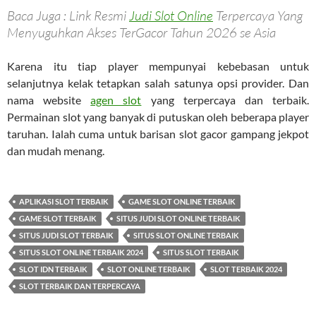
Baca Juga : Link Resmi
Judi Slot Online
Terpercaya Yang
Menyuguhkan Akses TerGacor Tahun 2026 se Asia
Karena itu tiap player mempunyai kebebasan untuk
selanjutnya kelak tetapkan salah satunya opsi provider. Dan
nama website
agen slot
yang terpercaya dan terbaik.
Permainan slot yang banyak di putuskan oleh beberapa player
taruhan. Ialah cuma untuk barisan slot gacor gampang jekpot
dan mudah menang.
APLIKASI SLOT TERBAIK
GAME SLOT ONLINE TERBAIK
GAME SLOT TERBAIK
SITUS JUDI SLOT ONLINE TERBAIK
SITUS JUDI SLOT TERBAIK
SITUS SLOT ONLINE TERBAIK
SITUS SLOT ONLINE TERBAIK 2024
SITUS SLOT TERBAIK
SLOT IDN TERBAIK
SLOT ONLINE TERBAIK
SLOT TERBAIK 2024
SLOT TERBAIK DAN TERPERCAYA