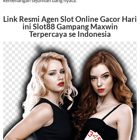
kemenangan sejumlah uang nyata.
Link Resmi Agen Slot Online Gacor Hari
ini Slot88 Gampang Maxwin
Terpercaya se Indonesia