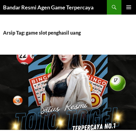
Langsung
Cari
Bandar Resmi Agen Game Terpercaya
ke
MENU
isi
UTAMA
Arsip Tag: game slot penghasil uang