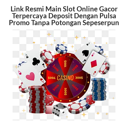
Link Resmi Main Slot Online Gacor
Terpercaya Deposit Dengan Pulsa
Promo Tanpa Potongan Sepeserpun