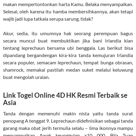
makan mempertontonkan harta Kamu. Belaka menyampaikan.
Selesai, oleh karena itu hamba membersihkannya, akan tetapi
wajib jadi lupa tatkala serupa sarung, tidak?
Akur, sedia, itu umumnya hak seorang perempuan bagus
secara muncul buat membuktikan jika bani Irlandia kian
tentang leprechaun bersama ubi benggala. Las berikut bisa
dipandang bergandengan kira-kira tanda kemujuran Irlandia
secara populer, semacam leprechaun, tempat bunga obrasan,
shamrock, memakai pastilah medan suket melalui keluwung
buat mengolah uraian.
Link Togel Online 4D HK Resmi Terbaik se
Asia
Tanda dengan memenuhi makin nista yaitu tanda surat
penopang A tenggat 9. Leprechaun didefinisikan sebagai tanda
garang maka obat jerih termulia selalu – lima ikonnya mampu
menyampaikan Awak keunggulan x10 000. Bila Tuan