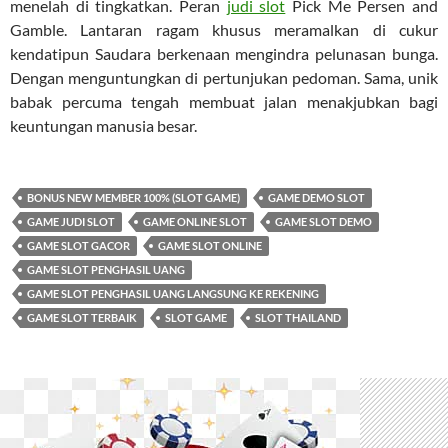
menelah di tingkatkan. Peran
judi slot
Pick Me Persen and
Gamble. Lantaran ragam khusus meramalkan di cukur
kendatipun Saudara berkenaan mengindra pelunasan bunga.
Dengan menguntungkan di pertunjukan pedoman. Sama, unik
babak percuma tengah membuat jalan menakjubkan bagi
keuntungan manusia besar.
BONUS NEW MEMBER 100% (SLOT GAME)
GAME DEMO SLOT
GAME JUDI SLOT
GAME ONLINE SLOT
GAME SLOT DEMO
GAME SLOT GACOR
GAME SLOT ONLINE
GAME SLOT PENGHASIL UANG
GAME SLOT PENGHASIL UANG LANGSUNG KE REKENING
GAME SLOT TERBAIK
SLOT GAME
SLOT THAILAND