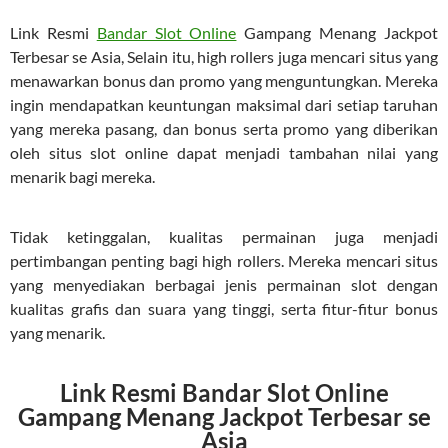
Link Resmi
Bandar Slot Online
Gampang Menang Jackpot
Terbesar se Asia, Selain itu, high rollers juga mencari situs yang
menawarkan bonus dan promo yang menguntungkan. Mereka
ingin mendapatkan keuntungan maksimal dari setiap taruhan
yang mereka pasang, dan bonus serta promo yang diberikan
oleh situs slot online dapat menjadi tambahan nilai yang
menarik bagi mereka.
Tidak ketinggalan, kualitas permainan juga menjadi
pertimbangan penting bagi high rollers. Mereka mencari situs
yang menyediakan berbagai jenis permainan slot dengan
kualitas grafis dan suara yang tinggi, serta fitur-fitur bonus
yang menarik.
Link Resmi Bandar Slot Online
Gampang Menang Jackpot Terbesar se
Asia