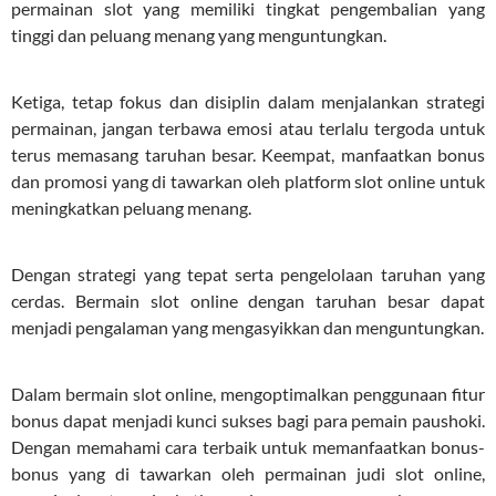
permainan slot yang memiliki tingkat pengembalian yang
tinggi dan peluang menang yang menguntungkan.
Ketiga, tetap fokus dan disiplin dalam menjalankan strategi
permainan, jangan terbawa emosi atau terlalu tergoda untuk
terus memasang taruhan besar. Keempat, manfaatkan bonus
dan promosi yang di tawarkan oleh platform slot online untuk
meningkatkan peluang menang.
Dengan strategi yang tepat serta pengelolaan taruhan yang
cerdas. Bermain slot online dengan taruhan besar dapat
menjadi pengalaman yang mengasyikkan dan menguntungkan.
Dalam bermain slot online, mengoptimalkan penggunaan fitur
bonus dapat menjadi kunci sukses bagi para pemain paushoki.
Dengan memahami cara terbaik untuk memanfaatkan bonus-
bonus yang di tawarkan oleh permainan judi slot online,