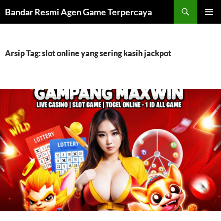
Langsung
Cari
Bandar Resmi Agen Game Terpercaya
ke
MENU
isi
UTAMA
Arsip Tag: slot online yang sering kasih jackpot