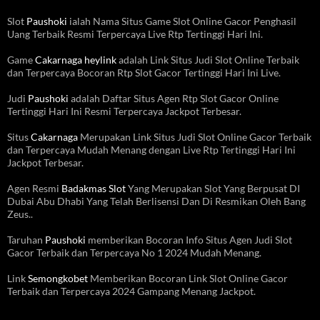
Slot
Paushoki
ialah Nama Situs Game Slot Online Gacor Penghasil
Uang Terbaik Resmi Terpercaya Live Rtp Tertinggi Hari Ini.
Game
Cakarnaga heylink
adalah Link Situs Judi Slot Online Terbaik
dan Terpercaya Bocoran Rtp Slot Gacor Tertinggi Hari Ini Live.
Judi
Paushoki
adalah Daftar Situs Agen Rtp Slot Gacor Online
Tertinggi Hari Ini Resmi Terpercaya Jackpot Terbesar.
Situs
Cakarnaga
Merupakan Link Situs Judi Slot Online Gacor Terbaik
dan Terpercaya Mudah Menang dengan Live Rtp Tertinggi Hari Ini
Jackpot Terbesar.
Agen Resmi
Badakmas Slot
Yang Merupakan Slot Yang Berpusat DI
Dubai Abu Dhabi Yang Telah Berlisensi Dan Di Resmikan Oleh Bang
Zeus..
Taruhan
Paushoki
memberikan Bocoran Info Situs Agen Judi Slot
Gacor Terbaik dan Terpercaya No 1 2024 Mudah Menang.
Link
Semongkobet
Memberikan Bocoran Link Slot Online Gacor
Terbaik dan Terpercaya 2024 Gampang Menang Jackpot.