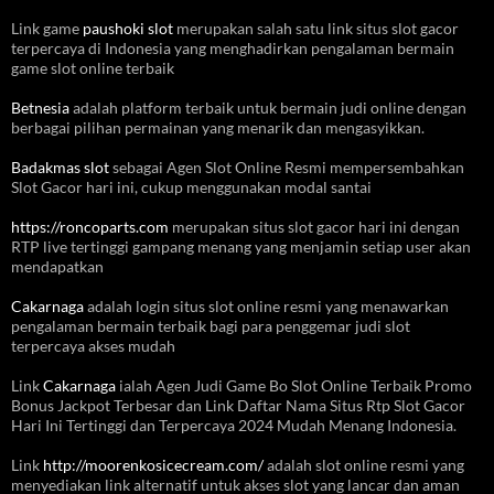
Link game
paushoki slot
merupakan salah satu link situs slot gacor
terpercaya di Indonesia yang menghadirkan pengalaman bermain
game slot online terbaik
Betnesia
adalah platform terbaik untuk bermain judi online dengan
berbagai pilihan permainan yang menarik dan mengasyikkan.
Badakmas slot
sebagai Agen Slot Online Resmi mempersembahkan
Slot Gacor hari ini, cukup menggunakan modal santai
https://roncoparts.com
merupakan situs slot gacor hari ini dengan
RTP live tertinggi gampang menang yang menjamin setiap user akan
mendapatkan
Cakarnaga
adalah login situs slot online resmi yang menawarkan
pengalaman bermain terbaik bagi para penggemar judi slot
terpercaya akses mudah
Link
Cakarnaga
ialah Agen Judi Game Bo Slot Online Terbaik Promo
Bonus Jackpot Terbesar dan Link Daftar Nama Situs Rtp Slot Gacor
Hari Ini Tertinggi dan Terpercaya 2024 Mudah Menang Indonesia.
Link
http://moorenkosicecream.com/
adalah slot online resmi yang
menyediakan link alternatif untuk akses slot yang lancar dan aman