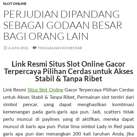
SLOT ONLINE
PERJUDIAN DIPANDANG
SEBAGAI GODAAN BESAR
BAGI ORANG LAIN
6 JUNI 2026
TINGGALKAN KOMENTAR
Link Resmi Situs Slot Online Gacor
Terpercaya Pilihan Cerdas untuk Akses
Stabil & Tanpa Ribet
Link Resmi
Situs Slot Online
Gacor Terpercaya Pilihan Cerdas
untuk Akses Stabil & Tanpa Ribet, Permainan slot terdiri dari
simbol pencar, yang dapat menghasilkan kombinasi
kemenangan pada garis-garis apa pun. Jadi, scatters tidak
perlu muncul di paylines yang di aktifkan, mereka dapat
muncul di baris apa pun. Putar lima simbol Lady in Red pada
garis apa pun dan menangkan 200 kali taruhan Anda, jika