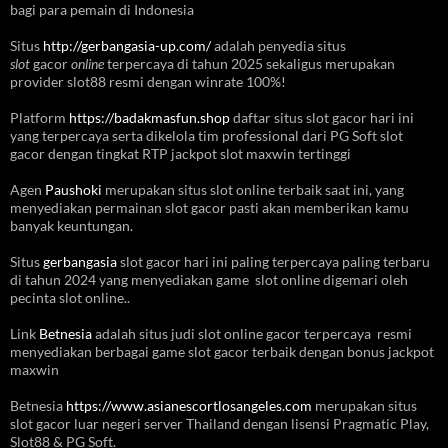
bagi para pemain di Indonesia
Situs
http://gerbangasia-up.com/
adalah penyedia situs
slot
gacor
online
terpercaya di tahun 2025 sekaligus merupakan
provider slot88 resmi dengan winrate 100%!
Platform
https://badakmasfun.shop
daftar situs slot gacor hari ini
yang terpercaya serta dikelola tim professional dari PG Soft slot
gacor dengan tingkat RTP jackpot slot maxwin tertinggi
Agen
Paushoki
merupakan situs slot online terbaik saat ini, yang
menyediakan permainan slot gacor pasti akan memberikan kamu
banyak keuntungan.
Situs
gerbangasia
slot gacor hari ini paling terpercaya paling terbaru
di tahun 2024 yang menyediakan game slot online digemari oleh
pecinta slot online..
Link
Betnesia
adalah situs judi slot online gacor terpercaya resmi
menyediakan berbagai game slot gacor terbaik dengan bonus jackpot
maxwin
Betnesia
https://www.asianescortlosangeles.com
merupakan situs
slot gacor luar negeri server Thailand dengan lisensi Pragmatic Play,
Slot88 & PG Soft.