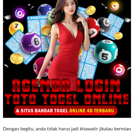
Dengan begitu, anda tidak harus jadi khawatir jikalau bermian