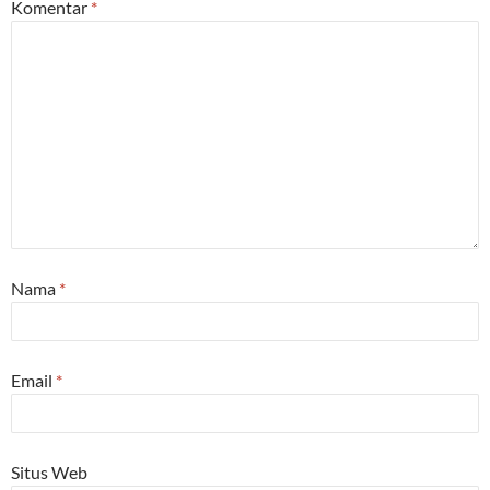
Komentar
*
Nama
*
Email
*
Situs Web