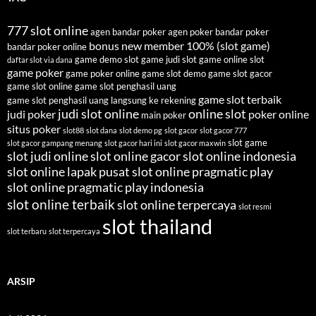
777 slot online
agen bandar poker
agen poker
bandar poker
bonus new member 100% (slot game)
bandar poker online
game demo slot
game judi slot
game online slot
daftar slot via dana
game poker
game poker online
game slot demo
game slot gacor
game slot online
game slot penghasil uang
game slot terbaik
game slot penghasil uang langsung ke rekening
judi slot online
online slot
judi poker
poker online
main poker
situs poker
slot88
slot dana
slot demo pg
slot gacor
slot gacor 777
slot game
slot gacor gampang menang
slot gacor hari ini
slot gacor maxwin
slot judi online
slot online gacor
slot online indonesia
slot online lapak pusat
slot online pragmatic play
slot online pragmatic play indonesia
slot online terbaik
slot online terpercaya
slot resmi
slot thailand
slot terbaru
slot terpercaya
ARSIP