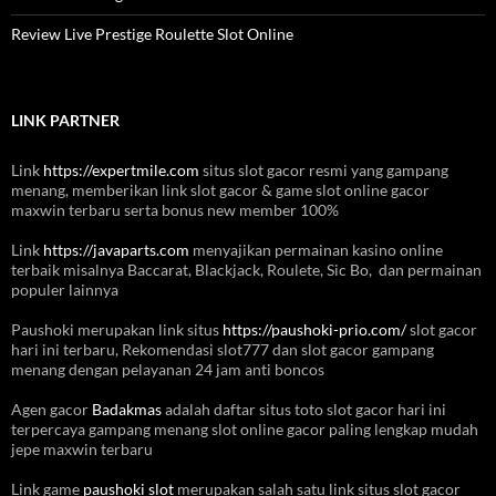
Review Live Prestige Roulette Slot Online
LINK PARTNER
Link
https://expertmile.com
situs slot gacor resmi yang gampang
menang, memberikan link slot gacor & game slot online gacor
maxwin terbaru serta bonus new member 100%
Link
https://javaparts.com
menyajikan permainan kasino online
terbaik misalnya Baccarat, Blackjack, Roulete, Sic Bo, dan permainan
populer lainnya
Paushoki merupakan link situs
https://paushoki-prio.com/
slot gacor
hari ini terbaru, Rekomendasi slot777 dan slot gacor gampang
menang dengan pelayanan 24 jam anti boncos
Agen gacor
Badakmas
adalah daftar situs toto slot gacor hari ini
terpercaya gampang menang slot online gacor paling lengkap mudah
jepe maxwin terbaru
Link game
paushoki slot
merupakan salah satu link situs slot gacor