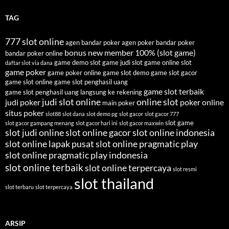
TAG
777 slot online
agen bandar poker
agen poker
bandar poker
bonus new member 100% (slot game)
bandar poker online
game demo slot
game judi slot
game online slot
daftar slot via dana
game poker
game poker online
game slot demo
game slot gacor
game slot online
game slot penghasil uang
game slot terbaik
game slot penghasil uang langsung ke rekening
judi slot online
online slot
judi poker
poker online
main poker
situs poker
slot88
slot dana
slot demo pg
slot gacor
slot gacor 777
slot game
slot gacor gampang menang
slot gacor hari ini
slot gacor maxwin
slot judi online
slot online gacor
slot online indonesia
slot online lapak pusat
slot online pragmatic play
slot online pragmatic play indonesia
slot online terbaik
slot online terpercaya
slot resmi
slot thailand
slot terbaru
slot terpercaya
ARSIP