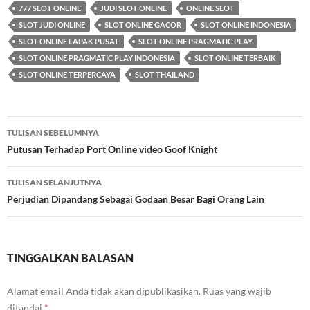
777 SLOT ONLINE
JUDI SLOT ONLINE
ONLINE SLOT
SLOT JUDI ONLINE
SLOT ONLINE GACOR
SLOT ONLINE INDONESIA
SLOT ONLINE LAPAK PUSAT
SLOT ONLINE PRAGMATIC PLAY
SLOT ONLINE PRAGMATIC PLAY INDONESIA
SLOT ONLINE TERBAIK
SLOT ONLINE TERPERCAYA
SLOT THAILAND
TULISAN SEBELUMNYA
Navigasi
Putusan Terhadap Port Online video Goof Knight
Tulisan
TULISAN SELANJUTNYA
Perjudian Dipandang Sebagai Godaan Besar Bagi Orang Lain
TINGGALKAN BALASAN
Alamat email Anda tidak akan dipublikasikan.
Ruas yang wajib
ditandai
*