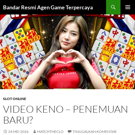
Langsung
Cari
Bandar Resmi Agen Game Terpercaya
ke
MENU
isi
UTAMA
SLOT ONLINE
VIDEO KENO – PENEMUAN
BARU?
24 MEI 2026
MATCHTHECLO
TINGGALKAN KOMENTAR