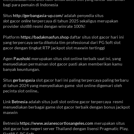
bagi para pemain di Indonesia
Situs
http://gerbangasia-up.com/
adalah penyedia situs
slot
gacor
online
terpercaya di tahun 2025 sekaligus merupakan
provider slot88 resmi dengan winrate 100%!
Platform
https://badakmasfun.shop
daftar situs slot gacor hari ini
yang terpercaya serta dikelola tim professional dari PG Soft slot
gacor dengan tingkat RTP jackpot slot maxwin tertinggi
Agen
Paushoki
merupakan situs slot online terbaik saat ini, yang
menyediakan permainan slot gacor pasti akan memberikan kamu
banyak keuntungan.
Situs
gerbangasia
slot gacor hari ini paling terpercaya paling terbaru
di tahun 2024 yang menyediakan game slot online digemari oleh
pecinta slot online..
Link
Betnesia
adalah situs judi slot online gacor terpercaya resmi
menyediakan berbagai game slot gacor terbaik dengan bonus jackpot
maxwin
Betnesia
https://www.asianescortlosangeles.com
merupakan situs
slot gacor luar negeri server Thailand dengan lisensi Pragmatic Play,
Slot88 & PG Soft.