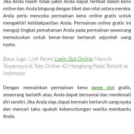
Jika Anda masih tidak yakin Anda dapat terlibat dalam keno
online dan Anda bingung dengan tiket dan nilai setara mereka.
Anda perlu mencoba permainan keno online gratis untuk
mengakhiri ketidakpastian Anda. Permainan online gratis ini
menguji tingkat pemahaman Anda pada permainan seseorang
memutuskan untuk benar-benar bertaruh sejumlah uang
nyata.
Baca Juga : Link Resmi
Login Slot Online
Maxwin
Terpercaya & Toto Online 4D Hongkong Pools Terbaik se
Indonesia
Dengan memainkan permainan keno
game slot
gratis,
seseorang berlatih atau Anda dapat bersantai dan menikmati
diri sendiri. Jika Anda siap, dapat bermain bertaruh uang nyata
dan mencari tahu apakah keberuntungan wanita membantu
Anda.