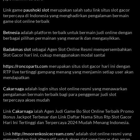
Link game
paushoki slot
merupakan salah satu link situs slot gacor
terpercaya di Indonesia yang menghadirkan pengalaman bermain
game slot online terbaik
Betnesia
adalah platform terbaik untuk bermain judi online dengan
berbagai pilihan permainan yang menarik dan mengasyikkan.
Badakmas slot
sebagai Agen Slot Online Resmi mempersembahkan
Slot Gacor hari ini, cukup menggunakan modal santai
https://roncoparts.com
merupakan situs slot gacor hari ini dengan
RTP live tertinggi gampang menang yang menjamin setiap user akan
mendapatkan
Cakarnaga
adalah login situs slot online resmi yang menawarkan
pengalaman bermain terbaik bagi para penggemar judi slot
terpercaya akses mudah
Link
Cakarnaga
ialah Agen Judi Game Bo Slot Online Terbaik Promo
Bonus Jackpot Terbesar dan Link Daftar Nama Situs Rtp Slot Gacor
Hari Ini Tertinggi dan Terpercaya 2024 Mudah Menang Indonesia.
Link
http://moorenkosicecream.com/
adalah slot online resmi yang
menyediakan link alternatif untuk akses slot yang lancar dan aman