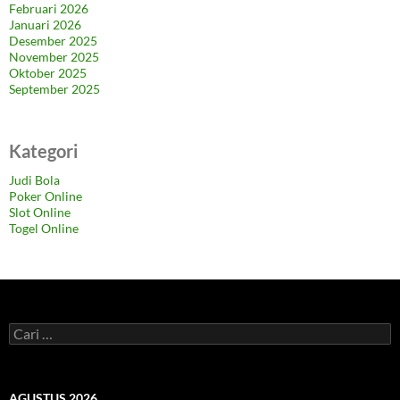
Februari 2026
Januari 2026
Desember 2025
November 2025
Oktober 2025
September 2025
Kategori
Judi Bola
Poker Online
Slot Online
Togel Online
C
a
r
i
u
AGUSTUS 2026