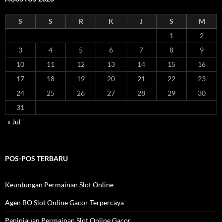
n
t
S
S
R
K
J
S
M
u
k
1
2
:
3
4
5
6
7
8
9
10
11
12
13
14
15
16
17
18
19
20
21
22
23
24
25
26
27
28
29
30
31
« Jul
POS-POS TERBARU
Keuntungan Permainan Slot Online
Agen BO Slot Online Gacor Terpercaya
Peninjauan Permainan Slot Online Gacor