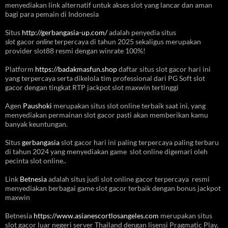
menyediakan link alternatif untuk akses slot yang lancar dan aman
bagi para pemain di Indonesia
Situs
http://gerbangasia-up.com/
adalah penyedia situs
slot
gacor
online
terpercaya di tahun 2025 sekaligus merupakan
provider slot88 resmi dengan winrate 100%!
Platform
https://badakmasfun.shop
daftar situs slot gacor hari ini
yang terpercaya serta dikelola tim professional dari PG Soft slot
gacor dengan tingkat RTP jackpot slot maxwin tertinggi
Agen
Paushoki
merupakan situs slot online terbaik saat ini, yang
menyediakan permainan slot gacor pasti akan memberikan kamu
banyak keuntungan.
Situs
gerbangasia
slot gacor hari ini paling terpercaya paling terbaru
di tahun 2024 yang menyediakan game slot online digemari oleh
pecinta slot online..
Link
Betnesia
adalah situs judi slot online gacor terpercaya resmi
menyediakan berbagai game slot gacor terbaik dengan bonus jackpot
maxwin
Betnesia
https://www.asianescortlosangeles.com
merupakan situs
slot gacor luar negeri server Thailand dengan lisensi Pragmatic Play,