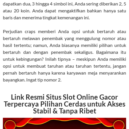
dapatkan dua, 3 hingga 4 simbol ini, Anda sering diberikan 2, 5
atau 20 koin. Anda dapat mengaktifkan bahkan hanya satu
baris dan menerima tingkat kemenangan ini.
Perjudian craps memberi Anda opsi untuk bertaruh atau
bertaruh melawan penembak yang menggulung nomor atau
hasil tertentu; namun, Anda biasanya memiliki pilihan untuk
bertaruh dan dengan penembak sekaligus. Bagaimana itu
untuk kebingungan? Inilah tipnya – meskipun Anda memiliki
opsi untuk membuat taruhan atau taruhan tertentu, jangan
pernah bertaruh hanya karena karyawan meja menyarankan
bayangkan. Ingat tip nomor 2.
Link Resmi Situs Slot Online Gacor
Terpercaya Pilihan Cerdas untuk Akses
Stabil & Tanpa Ribet