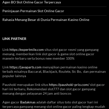
Agen BO Slot Online Gacor Terpercaya
Peninjauan Permainan Slot Online Gacor
Rahasia Menang Besar di Dunia Permainan Kasino Online
LINK PARTNER
Link
https://expertmile.com
situs slot gacor resmi yang gampang
menang, memberikan link slot gacor & game slot online gacor
maxwin terbaru serta bonus new member 100%
Link
https://javaparts.com
menyajikan permainan kasino online
terbaik misalnya Baccarat, Blackjack, Roulete, Sic Bo, dan permainan
populer lainnya
Paushoki merupakan link situs
https://paushoki-prio.com/
slot gacor
hari ini terbaru, Rekomendasi slot777 dan slot gacor gampang
menang dengan pelayanan 24 jam anti boncos
Agen gacor
Badakmas
adalah daftar situs toto slot gacor hari ini
terpercaya gampang menang slot online gacor paling lengkap mudah