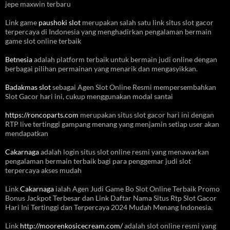
jepe maxwin terbaru
Link game
paushoki slot
merupakan salah satu link situs slot gacor
terpercaya di Indonesia yang menghadirkan pengalaman bermain
game slot online terbaik
Betnesia
adalah platform terbaik untuk bermain judi online dengan
berbagai pilihan permainan yang menarik dan mengasyikkan.
Badakmas slot
sebagai Agen Slot Online Resmi mempersembahkan
Slot Gacor hari ini, cukup menggunakan modal santai
https://roncoparts.com
merupakan situs slot gacor hari ini dengan
RTP live tertinggi gampang menang yang menjamin setiap user akan
mendapatkan
Cakarnaga
adalah login situs slot online resmi yang menawarkan
pengalaman bermain terbaik bagi para penggemar judi slot
terpercaya akses mudah
Link
Cakarnaga
ialah Agen Judi Game Bo Slot Online Terbaik Promo
Bonus Jackpot Terbesar dan Link Daftar Nama Situs Rtp Slot Gacor
Hari Ini Tertinggi dan Terpercaya 2024 Mudah Menang Indonesia.
Link
http://moorenkosicecream.com/
adalah slot online resmi yang