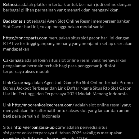
Betnesia
adalah platform terbaik untuk bermain judi online dengan
berbagai pilihan permainan yang menarik dan mengasyikkan.
Badakmas slot
sebagai Agen Slot Online Resmi mempersembahkan
Slot Gacor hari ini, cukup menggunakan modal santai
https://roncoparts.com
merupakan situs slot gacor hari ini dengan
RTP live tertinggi gampang menang yang menjamin setiap user akan
mendapatkan
Cakarnaga
adalah login situs slot online resmi yang menawarkan
pengalaman bermain terbaik bagi para penggemar judi slot
terpercaya akses mudah
Link
Cakarnaga
ialah Agen Judi Game Bo Slot Online Terbaik Promo
Bonus Jackpot Terbesar dan Link Daftar Nama Situs Rtp Slot Gacor
Hari Ini Tertinggi dan Terpercaya 2024 Mudah Menang Indonesia.
Link
http://moorenkosicecream.com/
adalah slot online resmi yang
menyediakan link alternatif untuk akses slot yang lancar dan aman
bagi para pemain di Indonesia
Situs
http://gerbangasia-up.com/
adalah penyedia situs
slot
gacor
online
terpercaya di tahun 2025 sekaligus merupakan
provider slot88 resmi dengan winrate 100%!