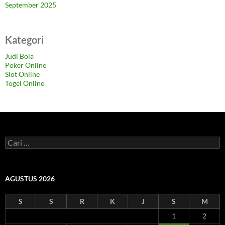
September 2025
Kategori
Judi Bola
Poker Online
Slot Online
Togel Online
C
a
r
i
u
AGUSTUS 2026
n
t
S
S
R
K
J
S
M
u
k
1
2
: