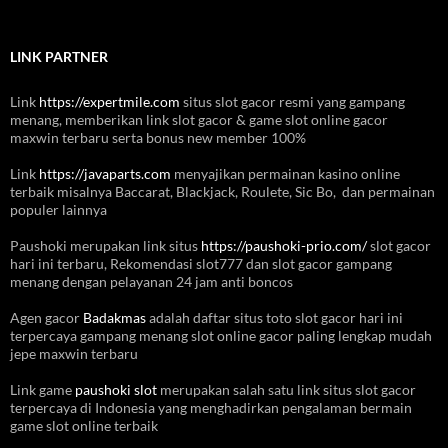
LINK PARTNER
Link
https://expertmile.com
situs slot gacor resmi yang gampang
menang, memberikan link slot gacor & game slot online gacor
maxwin terbaru serta bonus new member 100%
Link
https://javaparts.com
menyajikan permainan kasino online
terbaik misalnya Baccarat, Blackjack, Roulete, Sic Bo, dan permainan
populer lainnya
Paushoki merupakan link situs
https://paushoki-prio.com/
slot gacor
hari ini terbaru, Rekomendasi slot777 dan slot gacor gampang
menang dengan pelayanan 24 jam anti boncos
Agen gacor
Badakmas
adalah daftar situs toto slot gacor hari ini
terpercaya gampang menang slot online gacor paling lengkap mudah
jepe maxwin terbaru
Link game
paushoki slot
merupakan salah satu link situs slot gacor
terpercaya di Indonesia yang menghadirkan pengalaman bermain
game slot online terbaik