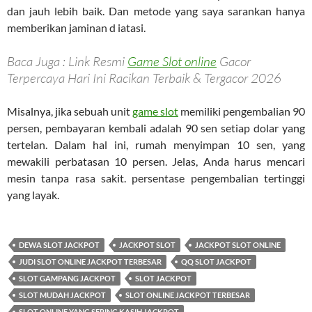
dan jauh lebih baik. Dan metode yang saya sarankan hanya
memberikan jaminan d iatasi.
Baca Juga : Link Resmi
Game Slot online
Gacor
Terpercaya Hari Ini Racikan Terbaik & Tergacor 2026
Misalnya, jika sebuah unit
game slot
memiliki pengembalian 90
persen, pembayaran kembali adalah 90 sen setiap dolar yang
tertelan. Dalam hal ini, rumah menyimpan 10 sen, yang
mewakili perbatasan 10 persen. Jelas, Anda harus mencari
mesin tanpa rasa sakit. persentase pengembalian tertinggi
yang layak.
DEWA SLOT JACKPOT
JACKPOT SLOT
JACKPOT SLOT ONLINE
JUDI SLOT ONLINE JACKPOT TERBESAR
QQ SLOT JACKPOT
SLOT GAMPANG JACKPOT
SLOT JACKPOT
SLOT MUDAH JACKPOT
SLOT ONLINE JACKPOT TERBESAR
SLOT ONLINE YANG SERING KASIH JACKPOT