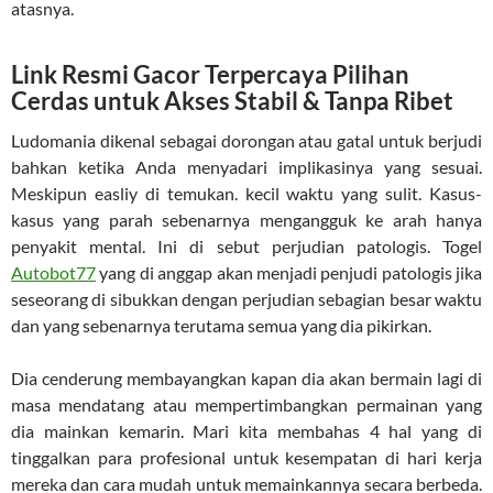
atasnya.
Link Resmi Gacor Terpercaya Pilihan
Cerdas untuk Akses Stabil & Tanpa Ribet
Ludomania dikenal sebagai dorongan atau gatal untuk berjudi
bahkan ketika Anda menyadari implikasinya yang sesuai.
Meskipun easliy di temukan. kecil waktu yang sulit. Kasus-
kasus yang parah sebenarnya mengangguk ke arah hanya
penyakit mental. Ini di sebut perjudian patologis. Togel
Autobot77
yang di anggap akan menjadi penjudi patologis jika
seseorang di sibukkan dengan perjudian sebagian besar waktu
dan yang sebenarnya terutama semua yang dia pikirkan.
Dia cenderung membayangkan kapan dia akan bermain lagi di
masa mendatang atau mempertimbangkan permainan yang
dia mainkan kemarin. Mari kita membahas 4 hal yang di
tinggalkan para profesional untuk kesempatan di hari kerja
mereka dan cara mudah untuk memainkannya secara berbeda.