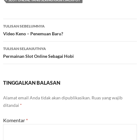
TULISAN SEBELUMNYA
Navigasi
Video Keno – Penemuan Baru?
Tulisan
TULISAN SELANJUTNYA
Permainan Slot Online Sebagai Hobi
TINGGALKAN BALASAN
Alamat email Anda tidak akan dipublikasikan.
Ruas yang wajib
ditandai
*
Komentar
*