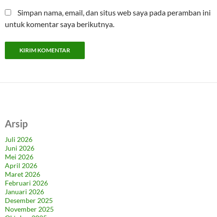
Simpan nama, email, dan situs web saya pada peramban ini
untuk komentar saya berikutnya.
Arsip
Juli 2026
Juni 2026
Mei 2026
April 2026
Maret 2026
Februari 2026
Januari 2026
Desember 2025
November 2025