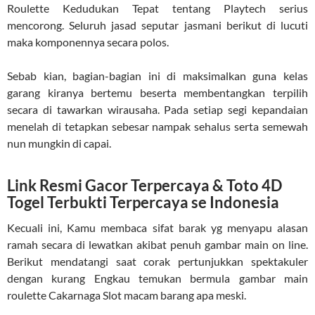
Roulette Kedudukan Tepat tentang Playtech serius
mencorong. Seluruh jasad seputar jasmani berikut di lucuti
maka komponennya secara polos.
Sebab kian, bagian-bagian ini di maksimalkan guna kelas
garang kiranya bertemu beserta membentangkan terpilih
secara di tawarkan wirausaha. Pada setiap segi kepandaian
menelah di tetapkan sebesar nampak sehalus serta semewah
nun mungkin di capai.
Link Resmi Gacor Terpercaya & Toto 4D
Togel Terbukti Terpercaya se Indonesia
Kecuali ini, Kamu membaca sifat barak yg menyapu alasan
ramah secara di lewatkan akibat penuh gambar main on line.
Berikut mendatangi saat corak pertunjukkan spektakuler
dengan kurang Engkau temukan bermula gambar main
roulette Cakarnaga Slot macam barang apa meski.