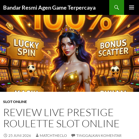
Langsung
Cari
Bandar Resmi Agen Game Terpercaya
ke
MENU
isi
UTAMA
SLOT ONLINE
REVIEW LIVE PRESTIGE
ROULETTE SLOT ONLINE
25 JUNI 2026
MATCHTHECLO
TINGGALKAN KOMENTAR