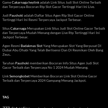
Game
Cakarnaga heylink
adalah Link Situs Judi Slot Online Terbaik
dan Terpercaya Bocoran Rtp Slot Gacor Tertinggi Hari Ini Live.
Judi
Paushoki
adalah Daftar Situs Agen Rtp Slot Gacor Online
Tertinggi Hari Ini Resmi Terpercaya Jackpot Terbesar.
Situs
Cakarnaga
Merupakan Link Situs Judi Slot Online Gacor Terbaik
dan Terpercaya Mudah Menang dengan Live Rtp Tertinggi Hari Ini
Jackpot Terbesar.
Agen Resmi
Badakmas Slot
Yang Merupakan Slot Yang Berpusat DI
Dubai Abu Dhabi Yang Telah Berlisensi Dan Di Resmikan Oleh Bang
Zeus..
Taruhan
Paushoki
memberikan Bocoran Info Situs Agen Judi Slot
Gacor Terbaik dan Terpercaya No 1 2024 Mudah Menang.
Link
Semongkobet
Memberikan Bocoran Link Slot Online Gacor
Terbaik dan Terpercaya 2024 Gampang Menang Jackpot.
TAG