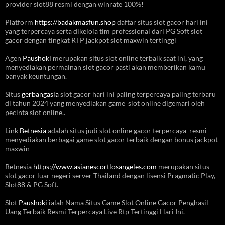
provider slot88 resmi dengan winrate 100%!
Platform
https://badakmasfun.shop
daftar situs slot gacor hari ini
yang terpercaya serta dikelola tim professional dari PG Soft slot
gacor dengan tingkat RTP jackpot slot maxwin tertinggi
Agen
Paushoki
merupakan situs slot online terbaik saat ini, yang
menyediakan permainan slot gacor pasti akan memberikan kamu
banyak keuntungan.
Situs
gerbangasia
slot gacor hari ini paling terpercaya paling terbaru
di tahun 2024 yang menyediakan game slot online digemari oleh
pecinta slot online..
Link
Betnesia
adalah situs judi slot online gacor terpercaya resmi
menyediakan berbagai game slot gacor terbaik dengan bonus jackpot
maxwin
Betnesia
https://www.asianescortlosangeles.com
merupakan situs
slot gacor luar negeri server Thailand dengan lisensi Pragmatic Play,
Slot88 & PG Soft.
Slot
Paushoki
ialah Nama Situs Game Slot Online Gacor Penghasil
Uang Terbaik Resmi Terpercaya Live Rtp Tertinggi Hari Ini.