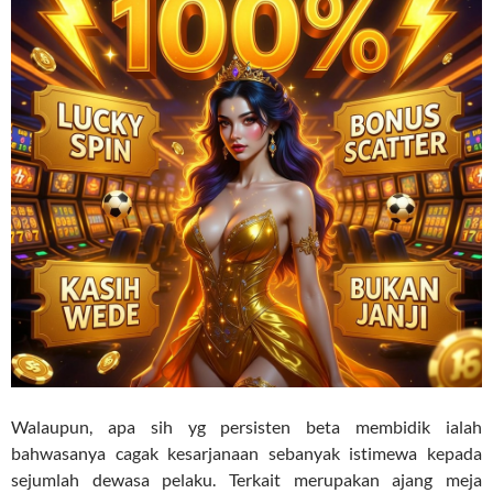
Walaupun, apa sih yg persisten beta membidik ialah
bahwasanya cagak kesarjanaan sebanyak istimewa kepada
sejumlah dewasa pelaku. Terkait merupakan ajang meja