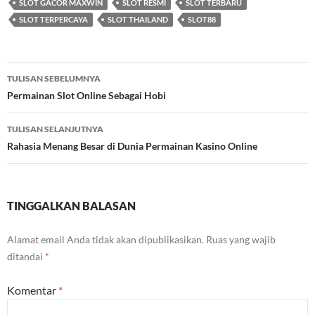
SLOT GACOR MAXWIN
SLOT RESMI
SLOT TERBARU
SLOT TERPERCAYA
SLOT THAILAND
SLOT88
TULISAN SEBELUMNYA
Navigasi
Permainan Slot Online Sebagai Hobi
Tulisan
TULISAN SELANJUTNYA
Rahasia Menang Besar di Dunia Permainan Kasino Online
TINGGALKAN BALASAN
Alamat email Anda tidak akan dipublikasikan.
Ruas yang wajib
ditandai
*
Komentar
*