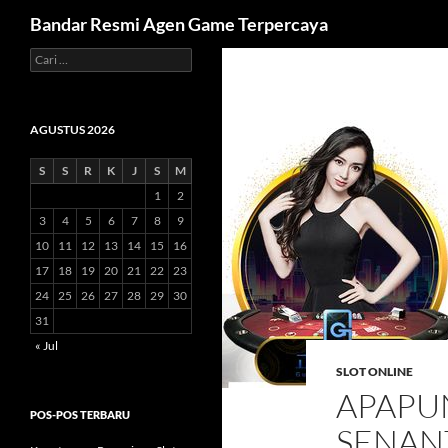
Cari
Bandar Resmi Agen Game Terpercaya
C
Langsung
a
ke
r
isi
i
u
AGUSTUS 2026
n
t
S
S
R
K
J
S
M
u
1
2
k
:
3
4
5
6
7
8
9
10
11
12
13
14
15
16
17
18
19
20
21
22
23
24
25
26
27
28
29
30
31
« Jul
SLOT ONLINE
APAPU
POS-POS TERBARU
SENAN