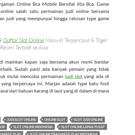
njaman Online Bca Mobile Bersifat Kta Bca. Game
online salah satu permainan judi online bersama
nan judi yang mempunyai hingga ratusan type game
nk
Daftar Slot Online
Maxwin Terpercaya & Togel
esmi Terbaik se Asia
 di mainkan kapan saja bersama akun resmi bandar
erbaik. Sudah pasti ada banyak pemain yang tidak
tuk mulai mencoba permainan
judi slot
yang ada di
yang terpercaya ini. Marjan adalah type batu fosil
asal dari batuan karang di laut yang di dalam di mana
JUDI SLOT ONLINE
ONLINE SLOT
SLOT JUDI ONLINE
COR
SLOT ONLINE INDONESIA
SLOT ONLINE LAPAK PUSAT
AGMATIC PLAY
SLOT ONLINE PRAGMATIC PLAY INDONESIA