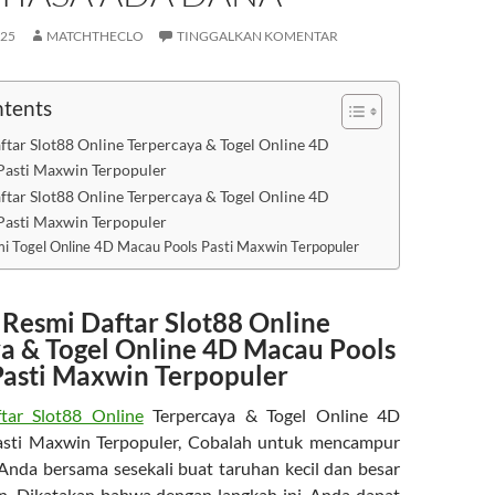
025
MATCHTHECLO
TINGGALKAN KOMENTAR
ntents
ftar Slot88 Online Terpercaya & Togel Online 4D
Pasti Maxwin Terpopuler
ftar Slot88 Online Terpercaya & Togel Online 4D
Pasti Maxwin Terpopuler
mi Togel Online 4D Macau Pools Pasti Maxwin Terpopuler
 Resmi Daftar Slot88 Online
a & Togel Online 4D Macau Pools
Pasti Maxwin Terpopuler
tar Slot88 Online
Terpercaya & Togel Online 4D
sti Maxwin Terpopuler, Cobalah untuk mencampur
 Anda bersama sesekali buat taruhan kecil dan besar
an. Dikatakan bahwa dengan langkah ini, Anda dapat