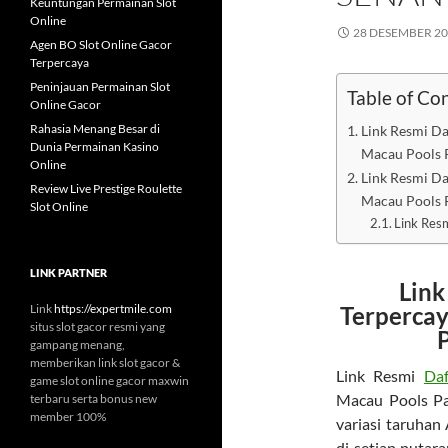
Keuntungan Permainan Slot
Online
28 DESEMBER 2
Agen BO Slot Online Gacor
Terpercaya
Peninjauan Permainan Slot
Table of Co
Online Gacor
Rahasia Menang Besar di
Link Resmi Da
Dunia Permainan Kasino
Macau Pools 
Online
Link Resmi Da
Review Live Prestige Roulette
Macau Pools 
Slot Online
Link Res
LINK PARTNER
Link
Link
https://expertmile.com
Terpercay
situs slot gacor resmi yang
gampang menang,
memberikan link slot gacor &
Link Resmi
Daf
game slot online gacor maxwin
Macau Pools Pa
terbaru serta bonus new
member 100%
variasi taruhan
di setiap putar