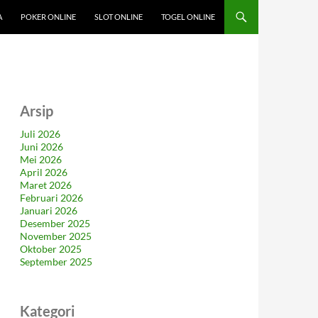
A
POKER ONLINE
SLOT ONLINE
TOGEL ONLINE
Arsip
Juli 2026
Juni 2026
Mei 2026
April 2026
Maret 2026
Februari 2026
Januari 2026
Desember 2025
November 2025
Oktober 2025
September 2025
Kategori