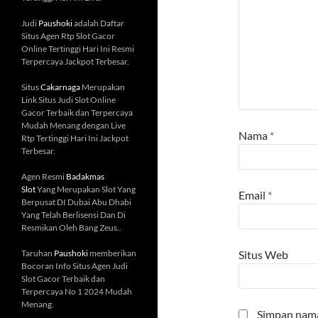
Judi
Paushoki
adalah Daftar
Situs Agen Rtp Slot Gacor
Online Tertinggi Hari Ini Resmi
Terpercaya Jackpot Terbesar.
Situs
Cakarnaga
Merupakan
Link Situs Judi Slot Online
Gacor Terbaik dan Terpercaya
Mudah Menang dengan Live
Nama
*
Rtp Tertinggi Hari Ini Jackpot
Terbesar.
Agen Resmi
Badakmas
Slot
Yang Merupakan Slot Yang
Email
*
Berpusat DI Dubai Abu Dhabi
Yang Telah Berlisensi Dan Di
Resmikan Oleh Bang Zeus..
Situs Web
Taruhan
Paushoki
memberikan
Bocoran Info Situs Agen Judi
Slot Gacor Terbaik dan
Terpercaya No 1 2024 Mudah
Menang.
Simpan nama,