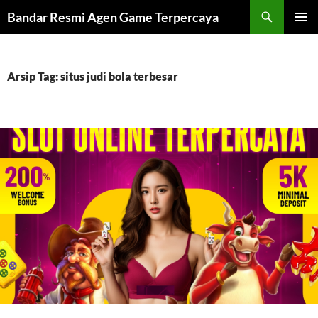
Langsung
Cari
Bandar Resmi Agen Game Terpercaya
ke
MENU
isi
UTAMA
Arsip Tag: situs judi bola terbesar