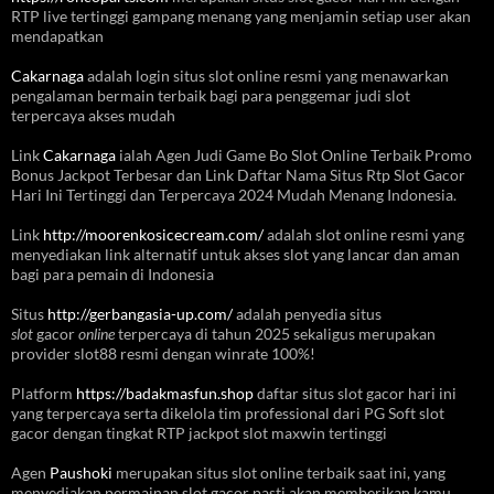
RTP live tertinggi gampang menang yang menjamin setiap user akan
mendapatkan
Cakarnaga
adalah login situs slot online resmi yang menawarkan
pengalaman bermain terbaik bagi para penggemar judi slot
terpercaya akses mudah
Link
Cakarnaga
ialah Agen Judi Game Bo Slot Online Terbaik Promo
Bonus Jackpot Terbesar dan Link Daftar Nama Situs Rtp Slot Gacor
Hari Ini Tertinggi dan Terpercaya 2024 Mudah Menang Indonesia.
Link
http://moorenkosicecream.com/
adalah slot online resmi yang
menyediakan link alternatif untuk akses slot yang lancar dan aman
bagi para pemain di Indonesia
Situs
http://gerbangasia-up.com/
adalah penyedia situs
slot
gacor
online
terpercaya di tahun 2025 sekaligus merupakan
provider slot88 resmi dengan winrate 100%!
Platform
https://badakmasfun.shop
daftar situs slot gacor hari ini
yang terpercaya serta dikelola tim professional dari PG Soft slot
gacor dengan tingkat RTP jackpot slot maxwin tertinggi
Agen
Paushoki
merupakan situs slot online terbaik saat ini, yang
menyediakan permainan slot gacor pasti akan memberikan kamu