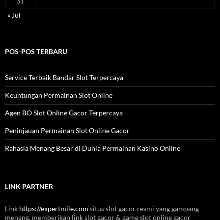
31
« Jul
POS-POS TERBARU
Service Terbaik Bandar Slot Terpercaya
Keuntungan Permainan Slot Online
Agen BO Slot Online Gacor Terpercaya
Peninjauan Permainan Slot Online Gacor
Rahasia Menang Besar di Dunia Permainan Kasino Online
LINK PARTNER
Link
https://expertmile.com
situs slot gacor resmi yang gampang
menang, memberikan link slot gacor & game slot online gacor