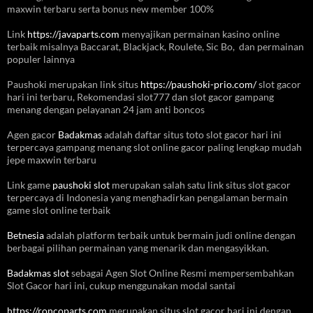
maxwin terbaru serta bonus new member 100%
Link
https://javaparts.com
menyajikan permainan kasino online
terbaik misalnya Baccarat, Blackjack, Roulete, Sic Bo, dan permainan
populer lainnya
Paushoki merupakan link situs
https://paushoki-prio.com/
slot gacor
hari ini terbaru, Rekomendasi slot777 dan slot gacor gampang
menang dengan pelayanan 24 jam anti boncos
Agen gacor
Badakmas
adalah daftar situs toto slot gacor hari ini
terpercaya gampang menang slot online gacor paling lengkap mudah
jepe maxwin terbaru
Link game
paushoki slot
merupakan salah satu link situs slot gacor
terpercaya di Indonesia yang menghadirkan pengalaman bermain
game slot online terbaik
Betnesia
adalah platform terbaik untuk bermain judi online dengan
berbagai pilihan permainan yang menarik dan mengasyikkan.
Badakmas slot
sebagai Agen Slot Online Resmi mempersembahkan
Slot Gacor hari ini, cukup menggunakan modal santai
https://roncoparts.com
merupakan situs slot gacor hari ini dengan