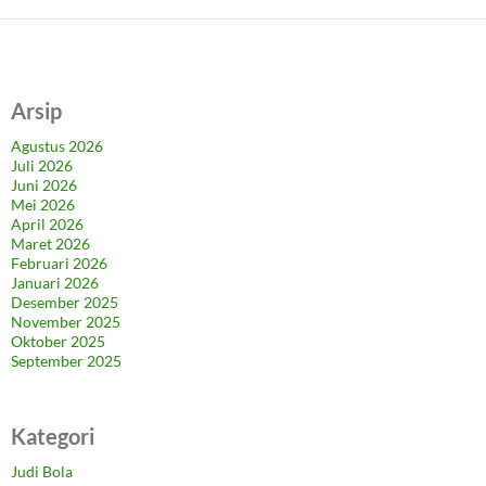
Arsip
Agustus 2026
Juli 2026
Juni 2026
Mei 2026
April 2026
Maret 2026
Februari 2026
Januari 2026
Desember 2025
November 2025
Oktober 2025
September 2025
Kategori
Judi Bola