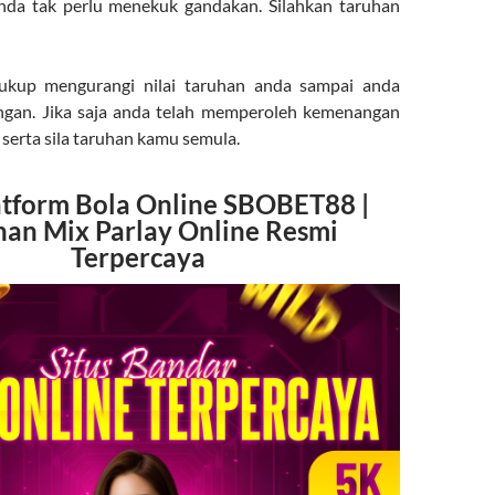
da tak perlu menekuk gandakan. Silahkan taruhan
ukup mengurangi nilai taruhan anda sampai anda
gan. Jika saja anda telah memperoleh kemenangan
serta sila taruhan kamu semula.
atform Bola Online SBOBET88 |
han Mix Parlay Online Resmi
Terpercaya