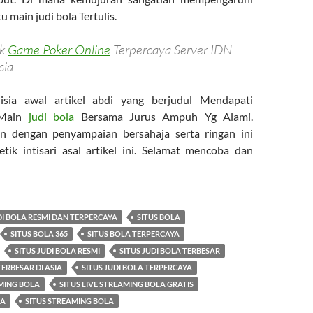
u main judi bola Tertulis.
nk
Game Poker Online
Terpercaya Server IDN
sia
isia awal artikel abdi yang berjudul Mendapati
 Main
judi bola
Bersama Jurus Ampuh Yg Alami.
 dengan penyampaian bersahaja serta ringan ini
ik intisari asal artikel ini. Selamat mencoba dan
DI BOLA RESMI DAN TERPERCAYA
SITUS BOLA
SITUS BOLA 365
SITUS BOLA TERPERCAYA
SITUS JUDI BOLA RESMI
SITUS JUDI BOLA TERBESAR
TERBESAR DI ASIA
SITUS JUDI BOLA TERPERCAYA
AMING BOLA
SITUS LIVE STREAMING BOLA GRATIS
LA
SITUS STREAMING BOLA