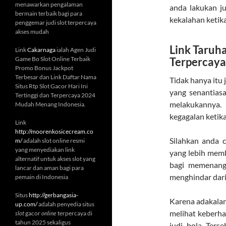
menawarkan pengalaman
anda lakukan ju
bermain terbaik bagi para
kekalahan ketika
penggemar judi slot terpercaya
akses mudah
Link Taruh
Link
Cakarnaga
ialah Agen Judi
Game Bo Slot Online Terbaik
Terpercaya
Promo Bonus Jackpot
Terbesar dan Link Daftar Nama
Tidak hanya itu 
Situs Rtp Slot Gacor Hari Ini
yang senantias
Tertinggi dan Terpercaya 2024
melakukannya.
Mudah Menang Indonesia.
kegagalan ketika
Link
http://moorenkosicecream.co
Silahkan anda c
m/
adalah slot online resmi
yang menyediakan link
yang lebih mem
alternatif untuk akses slot yang
bagi memenang
lancar dan aman bagi para
menghindar dari
pemain di Indonesia
Situs
http://gerbangasia-
Karena adakalany
up.com/
adalah penyedia situs
melihat keberhasi
slot
gacor
online
terpercaya di
tahun 2025 sekaligus
judi bola Ters