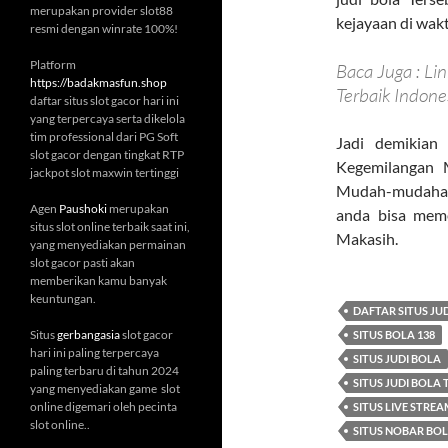
merupakan provider slot88
kejayaan di wakt
resmi dengan winrate 100%!
Platform
Baca Juga : Li
https://badakmasfun.shop
Terbaik Indone
daftar situs slot gacor hari ini
yang terpercaya serta dikelola
tim professional dari PG Soft
Jadi demikian 
slot gacor dengan tingkat RTP
Kegemilangan
jackpot slot maxwin tertinggi
Mudah-mudahan
Agen
Paushoki
merupakan
anda bisa memet
situs slot online terbaik saat ini,
Makasih.
yang menyediakan permainan
slot gacor pasti akan
memberikan kamu banyak
keuntungan.
DAFTAR SITUS JU
Situs
gerbangasia
slot gacor
SITUS BOLA 138
hari ini paling terpercaya
SITUS JUDI BOLA
paling terbaru di tahun 2024
SITUS JUDI BOLA 
yang menyediakan game slot
online digemari oleh pecinta
SITUS LIVE STRE
slot online..
SITUS NOBAR BO