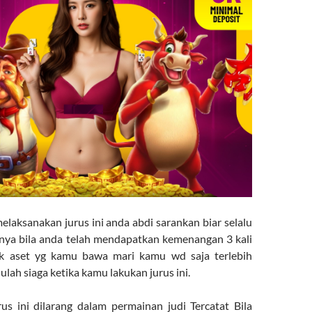
elaksanakan jurus ini anda abdi sarankan biar selalu
nya bila anda telah mendapatkan kemenangan 3 kali
jak aset yg kamu bawa mari kamu wd saja terlebih
lulah siaga ketika kamu lakukan jurus ini.
us ini dilarang dalam permainan judi Tercatat Bila