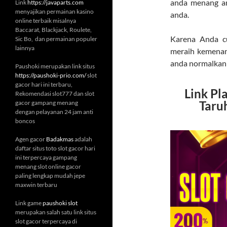
anda menang an
Link
https://javaparts.com
menyajikan permainan kasino
anda.
online terbaik misalnya
Baccarat, Blackjack, Roulete,
Karena Anda c
Sic Bo, dan permainan populer
lainnya
meraih kemenan
anda normalkan 
Paushoki merupakan link situs
https://paushoki-prio.com/
slot
gacor hari ini terbaru,
Link Pl
Rekomendasi slot777 dan slot
Taru
gacor gampang menang
dengan pelayanan 24 jam anti
boncos
Agen gacor
Badakmas
adalah
daftar situs toto slot gacor hari
ini terpercaya gampang
menang slot online gacor
paling lengkap mudah jepe
maxwin terbaru
Link game
paushoki slot
merupakan salah satu link situs
slot gacor terpercaya di