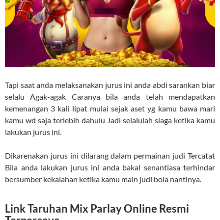
Tapi saat anda melaksanakan jurus ini anda abdi sarankan biar
selalu Agak-agak Caranya bila anda telah mendapatkan
kemenangan 3 kali lipat mulai sejak aset yg kamu bawa mari
kamu wd saja terlebih dahulu Jadi selalulah siaga ketika kamu
lakukan jurus ini.
Dikarenakan jurus ini dilarang dalam permainan judi Tercatat
Bila anda lakukan jurus ini anda bakal senantiasa terhindar
bersumber kekalahan ketika kamu main judi bola nantinya.
Link Taruhan Mix Parlay Online Resmi