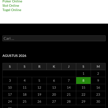
Poker Online
Slot Online
Togel Online
C
a
r
i
u
AGUSTUS 2026
n
t
S
S
R
K
J
S
M
u
k
1
2
:
3
4
5
6
7
8
9
10
11
12
13
14
15
16
17
18
19
20
21
22
23
24
25
26
27
28
29
30