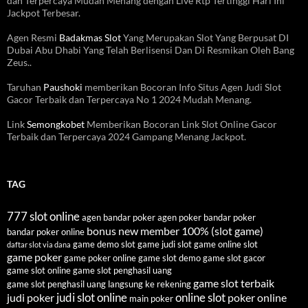
dan Terpercaya Mudah Menang dengan Live Rtp Tertinggi Hari Ini
Jackpot Terbesar.
Agen Resmi
Badakmas Slot
Yang Merupakan Slot Yang Berpusat DI
Dubai Abu Dhabi Yang Telah Berlisensi Dan Di Resmikan Oleh Bang
Zeus..
Taruhan
Paushoki
memberikan Bocoran Info Situs Agen Judi Slot
Gacor Terbaik dan Terpercaya No 1 2024 Mudah Menang.
Link
Semongkobet
Memberikan Bocoran Link Slot Online Gacor
Terbaik dan Terpercaya 2024 Gampang Menang Jackpot.
TAG
777 slot online
agen bandar poker
agen poker
bandar poker
bonus new member 100% (slot game)
bandar poker online
game demo slot
game judi slot
game online slot
daftar slot via dana
game poker
game poker online
game slot demo
game slot gacor
game slot online
game slot penghasil uang
game slot terbaik
game slot penghasil uang langsung ke rekening
judi slot online
online slot
judi poker
poker online
main poker