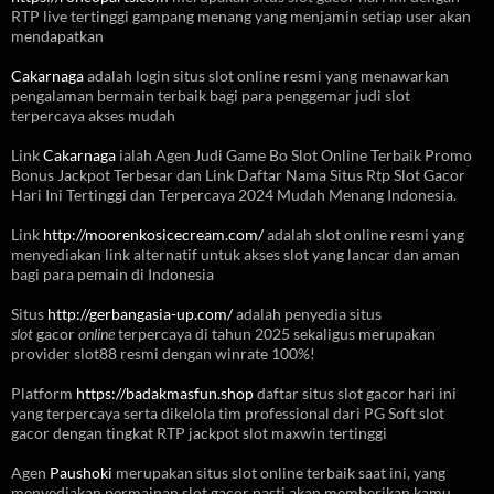
RTP live tertinggi gampang menang yang menjamin setiap user akan
mendapatkan
Cakarnaga
adalah login situs slot online resmi yang menawarkan
pengalaman bermain terbaik bagi para penggemar judi slot
terpercaya akses mudah
Link
Cakarnaga
ialah Agen Judi Game Bo Slot Online Terbaik Promo
Bonus Jackpot Terbesar dan Link Daftar Nama Situs Rtp Slot Gacor
Hari Ini Tertinggi dan Terpercaya 2024 Mudah Menang Indonesia.
Link
http://moorenkosicecream.com/
adalah slot online resmi yang
menyediakan link alternatif untuk akses slot yang lancar dan aman
bagi para pemain di Indonesia
Situs
http://gerbangasia-up.com/
adalah penyedia situs
slot
gacor
online
terpercaya di tahun 2025 sekaligus merupakan
provider slot88 resmi dengan winrate 100%!
Platform
https://badakmasfun.shop
daftar situs slot gacor hari ini
yang terpercaya serta dikelola tim professional dari PG Soft slot
gacor dengan tingkat RTP jackpot slot maxwin tertinggi
Agen
Paushoki
merupakan situs slot online terbaik saat ini, yang
menyediakan permainan slot gacor pasti akan memberikan kamu