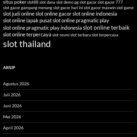
situs poker
slot88
slot dana
slot demo pg
slot gacor
slot gacor 777
slot gacor gampang menang
slot gacor hari ini
slot gacor maxwin
slot game
slot judi online
slot online gacor
slot online indonesia
slot online lapak pusat
slot online pragmatic play
slot online terbaik
slot online pragmatic play indonesia
slot online terpercaya
slot resmi
slot terbaru
slot terpercaya
slot thailand
ARSIP
Agustus 2026
Juli 2026
Juni 2026
Mei 2026
April 2026