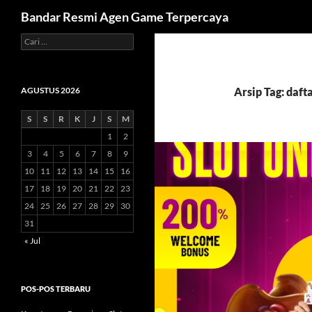
Cari
Bandar Resmi Agen Game Terpercaya
C
Langsung
a
ke
r
isi
i
u
AGUSTUS 2026
Arsip Tag: daft
n
t
S
S
R
K
J
S
M
u
1
2
k
:
3
4
5
6
7
8
9
10
11
12
13
14
15
16
17
18
19
20
21
22
23
24
25
26
27
28
29
30
31
« Jul
POS-POS TERBARU