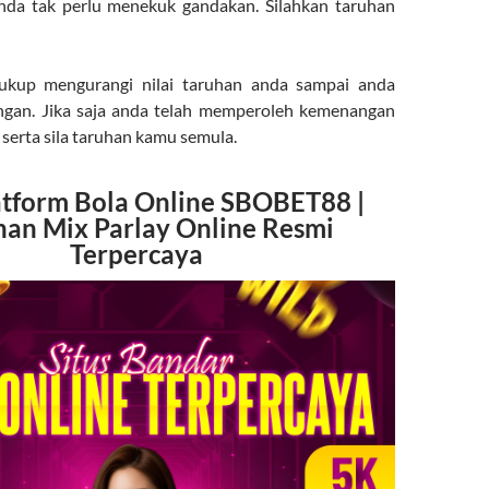
da tak perlu menekuk gandakan. Silahkan taruhan
ukup mengurangi nilai taruhan anda sampai anda
gan. Jika saja anda telah memperoleh kemenangan
serta sila taruhan kamu semula.
atform Bola Online SBOBET88 |
han Mix Parlay Online Resmi
Terpercaya