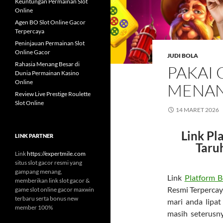
Keuntungan Permainan Slot
Online
Agen BO Slot Online Gacor
Terpercaya
Peninjauan Permainan Slot
Online Gacor
JUDI BOLA
Rahasia Menang Besar di
PAKAI 
Dunia Permainan Kasino
Online
MENAN
Review Live Prestige Roulette
Slot Online
14 MARET 2026
Link Pl
LINK PARTNER
Taru
Link
https://expertmile.com
situs slot gacor resmi yang
gampang menang,
Link
Platform B
memberikan link slot gacor &
Resmi Terpercay
game slot online gacor maxwin
terbaru serta bonus new
mari anda lipa
member 100%
masih seterusn