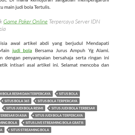
u main judi bola Tertulis.
nk
Game Poker Online
Terpercaya Server IDN
sia
isia awal artikel abdi yang berjudul Mendapati
 Main
judi bola
Bersama Jurus Ampuh Yg Alami.
 dengan penyampaian bersahaja serta ringan ini
ik intisari asal artikel ini. Selamat mencoba dan
DI BOLA RESMI DAN TERPERCAYA
SITUS BOLA
SITUS BOLA 365
SITUS BOLA TERPERCAYA
SITUS JUDI BOLA RESMI
SITUS JUDI BOLA TERBESAR
TERBESAR DI ASIA
SITUS JUDI BOLA TERPERCAYA
AMING BOLA
SITUS LIVE STREAMING BOLA GRATIS
LA
SITUS STREAMING BOLA