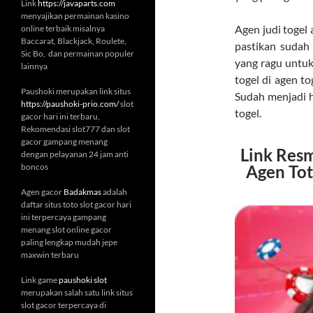
Link
https://javaparts.com
menyajikan permainan kasino
Agen judi togel
online terbaik misalnya
Baccarat, Blackjack, Roulete,
pastikan sudah 
Sic Bo, dan permainan populer
yang ragu untuk
lainnya
togel di agen to
Paushoki merupakan link situs
Sudah menjadi h
https://paushoki-prio.com/
slot
togel.
gacor hari ini terbaru,
Rekomendasi slot777 dan slot
gacor gampang menang
Link Resm
dengan pelayanan 24 jam anti
boncos
Agen Tot
Agen gacor
Badakmas
adalah
daftar situs toto slot gacor hari
ini terpercaya gampang
menang slot online gacor
paling lengkap mudah jepe
maxwin terbaru
Link game
paushoki slot
merupakan salah satu link situs
slot gacor terpercaya di