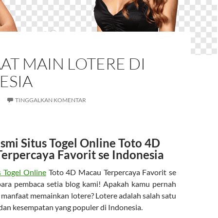
AT MAIN LOTERE DI
ESIA
5
TINGGALKAN KOMENTAR
smi Situs Togel Online Toto 4D
erpercaya Favorit se Indonesia
s Togel Online
Toto 4D Macau Terpercaya Favorit se
 para pembaca setia blog kami! Apakah kamu pernah
g manfaat memainkan lotere? Lotere adalah salah satu
dan kesempatan yang populer di Indonesia.