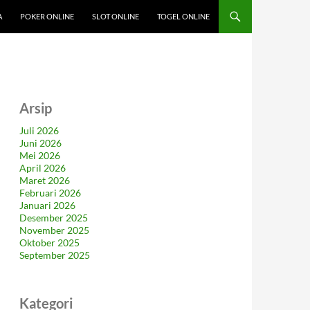
A
POKER ONLINE
SLOT ONLINE
TOGEL ONLINE
Arsip
Juli 2026
Juni 2026
Mei 2026
April 2026
Maret 2026
Februari 2026
Januari 2026
Desember 2025
November 2025
Oktober 2025
September 2025
Kategori