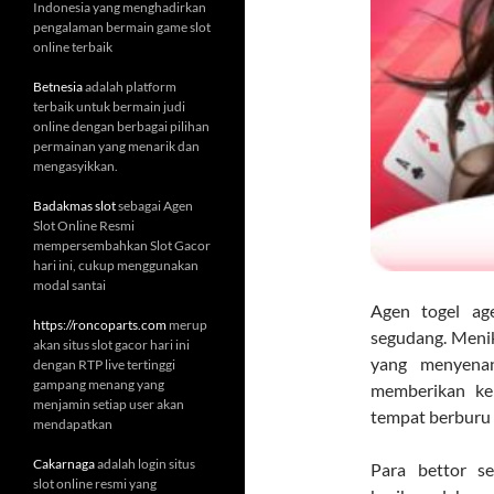
Indonesia yang menghadirkan
pengalaman bermain game slot
online terbaik
Betnesia
adalah platform
terbaik untuk bermain judi
online dengan berbagai pilihan
permainan yang menarik dan
mengasyikkan.
Badakmas slot
sebagai Agen
Slot Online Resmi
mempersembahkan Slot Gacor
hari ini, cukup menggunakan
modal santai
Agen togel ag
https://roncoparts.com
merup
segudang. Menik
akan situs slot gacor hari ini
yang menyenan
dengan RTP live tertinggi
gampang menang yang
memberikan kem
menjamin setiap user akan
tempat berburu 
mendapatkan
Cakarnaga
adalah login situs
Para bettor s
slot online resmi yang