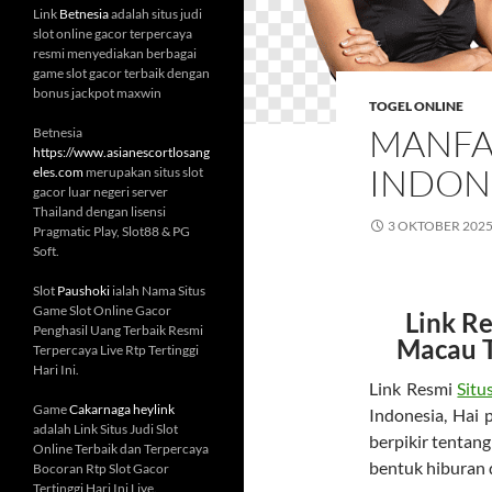
Link
Betnesia
adalah situs judi
slot online gacor terpercaya
resmi menyediakan berbagai
game slot gacor terbaik dengan
bonus jackpot maxwin
TOGEL ONLINE
MANFA
Betnesia
https://www.asianescortlosang
INDON
eles.com
merupakan situs slot
gacor luar negeri server
Thailand dengan lisensi
3 OKTOBER 202
Pragmatic Play, Slot88 & PG
Soft.
Slot
Paushoki
ialah Nama Situs
Game Slot Online Gacor
Link Re
Penghasil Uang Terbaik Resmi
Macau T
Terpercaya Live Rtp Tertinggi
Hari Ini.
Link Resmi
Situ
Game
Cakarnaga heylink
Indonesia, Hai
adalah Link Situs Judi Slot
berpikir tentan
Online Terbaik dan Terpercaya
bentuk hiburan 
Bocoran Rtp Slot Gacor
Tertinggi Hari Ini Live.