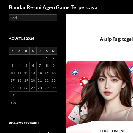
Cari
Bandar Resmi Agen Game Terpercaya
C
Langsung
a
ke
r
isi
i
u
AGUSTUS 2026
Arsip Tag: togel
n
t
S
S
R
K
J
S
M
u
1
2
k
:
3
4
5
6
7
8
9
10
11
12
13
14
15
16
17
18
19
20
21
22
23
24
25
26
27
28
29
30
31
« Jul
POS-POS TERBARU
TOGEL ONLINE