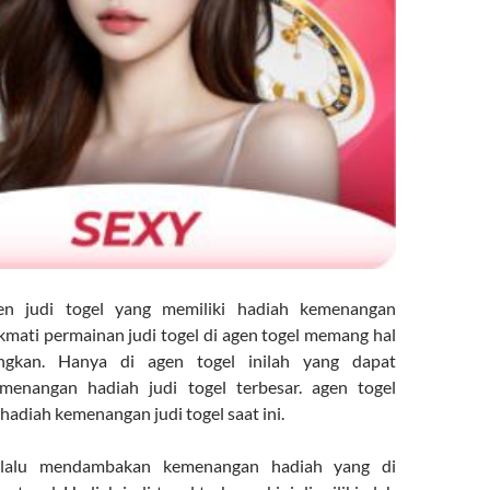
en judi togel yang memiliki hadiah kemenangan
mati permainan judi togel di agen togel memang hal
gkan. Hanya di agen togel inilah yang dapat
enangan hadiah judi togel terbesar. agen togel
hadiah kemenangan judi togel saat ini.
elalu mendambakan kemenangan hadiah yang di