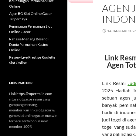
Keuntungan Permainan Slot
AGEN J
Online
Agen BO Slot Online Gacor
INDON
Terpercaya
Peninjauan Permainan Slot
14 JANUARI 202
Online Gacor
Rahasia Menang Besar di
Dunia Permainan Kasino
Online
Link Resm
Review Live Prestige Roulette
Slot Online
Agen Tot
Link Resmi
Jud
LINK PARTNER
2025 Hadiah To
Link
https://expertmile.com
sebuah agen ju
situs slot gacor resmi yang
banyak peminat
gampang menang,
memberikan link slot gacor &
hadir di indon
game slot online gacor maxwin
judi togel di ag
terbaru serta bonus new
togel yang suda
member 100%
yang paling asik.