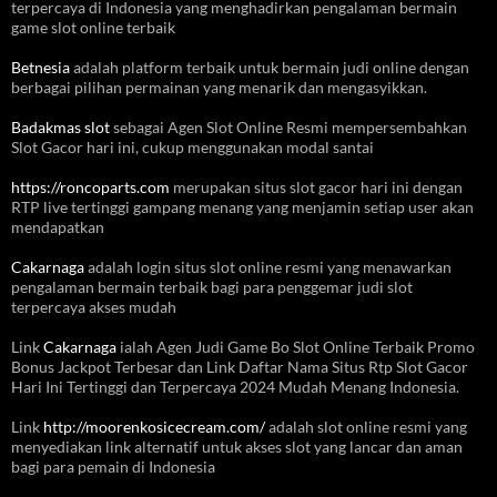
terpercaya di Indonesia yang menghadirkan pengalaman bermain
game slot online terbaik
Betnesia
adalah platform terbaik untuk bermain judi online dengan
berbagai pilihan permainan yang menarik dan mengasyikkan.
Badakmas slot
sebagai Agen Slot Online Resmi mempersembahkan
Slot Gacor hari ini, cukup menggunakan modal santai
https://roncoparts.com
merupakan situs slot gacor hari ini dengan
RTP live tertinggi gampang menang yang menjamin setiap user akan
mendapatkan
Cakarnaga
adalah login situs slot online resmi yang menawarkan
pengalaman bermain terbaik bagi para penggemar judi slot
terpercaya akses mudah
Link
Cakarnaga
ialah Agen Judi Game Bo Slot Online Terbaik Promo
Bonus Jackpot Terbesar dan Link Daftar Nama Situs Rtp Slot Gacor
Hari Ini Tertinggi dan Terpercaya 2024 Mudah Menang Indonesia.
Link
http://moorenkosicecream.com/
adalah slot online resmi yang
menyediakan link alternatif untuk akses slot yang lancar dan aman
bagi para pemain di Indonesia