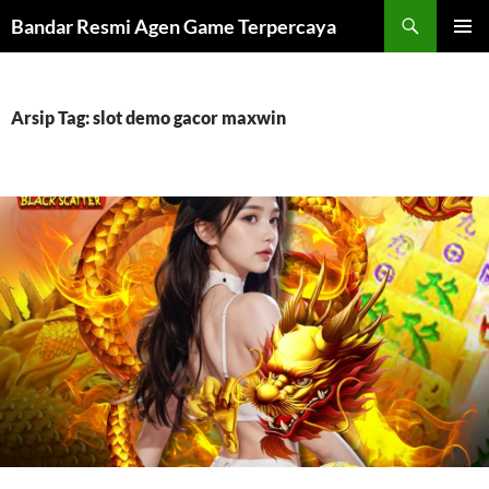
Langsung
Cari
Bandar Resmi Agen Game Terpercaya
ke
MENU
isi
UTAMA
Arsip Tag: slot demo gacor maxwin