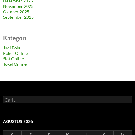
Desember 2025
November 2025
Oktober 2025
September 2025
Kategori
Judi Bola
Poker Online
Slot Online
Togel Online
C
a
r
i
u
AGUSTUS 2026
n
t
S
S
R
K
J
S
M