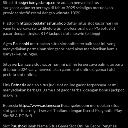
Situs
http://gerbangasia-up.com/
adalah penyedia situs
slot
gacor
online
terpercaya di tahun 2025 sekaligus merupakan
provider slot88 resmi dengan winrate 100%!
Platform
https://badakmasfun.shop
daftar situs slot gacor hari ini
yang terpercaya serta dikelola tim professional dari PG Soft slot
gacor dengan tingkat RTP jackpot slot maxwin tertinggi
Agen
Paushoki
merupakan situs slot online terbaik saat ini, yang
menyediakan permainan slot gacor pasti akan memberikan kamu
banyak keuntungan.
Situs
gerbangasia
slot gacor hari ini paling terpercaya paling terbaru
di tahun 2024 yang menyediakan game slot online digemari oleh
pecinta slot online..
Link
Betnesia
adalah situs judi slot online gacor terpercaya resmi
menyediakan berbagai game slot gacor terbaik dengan bonus jackpot
maxwin
Betnesia
https://www.asianescortlosangeles.com
merupakan situs
slot gacor luar negeri server Thailand dengan lisensi Pragmatic Play,
Slot88 & PG Soft.
Slot
Paushoki
ialah Nama Situs Game Slot Online Gacor Penghasil