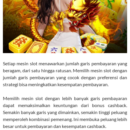
Setiap mesin slot menawarkan jumlah garis pembayaran yang
beragam, dari satu hingga ratusan. Memilih mesin slot dengan
jumlah garis pembayaran yang cocok dengan preferensi dan
strategi bisa meningkatkan kesempatan pembayaran.
Memilih mesin slot dengan lebih banyak garis pembayaran
dapat memaksimalkan keuntungan dari bonus cashback.
Semakin banyak garis yang dimainkan, semakin tinggi peluang
memperoleh kombinasi pemenang. Ini membuka peluang lebih
besar untuk pembayaran dan kesempatan cashback.