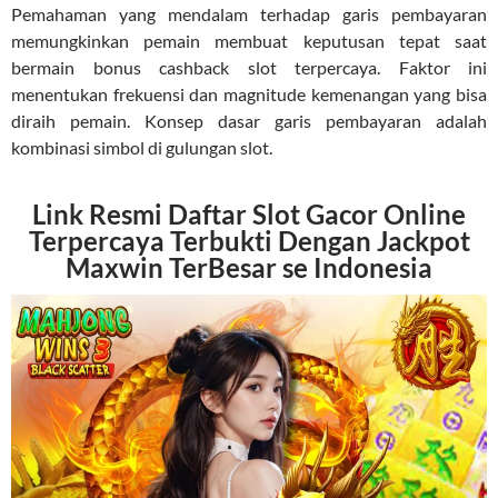
Pemahaman yang mendalam terhadap garis pembayaran
memungkinkan pemain membuat keputusan tepat saat
bermain bonus cashback slot terpercaya. Faktor ini
menentukan frekuensi dan magnitude kemenangan yang bisa
diraih pemain. Konsep dasar garis pembayaran adalah
kombinasi simbol di gulungan slot.
Link Resmi Daftar Slot Gacor Online
Terpercaya Terbukti Dengan Jackpot
Maxwin TerBesar se Indonesia