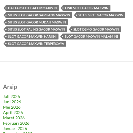
DAFTAR SLOT GACOR MAXWIN
LINK SLOT GACOR MAXWIN
SITUS SLOT GACOR GAMPANG MAXWIN
SITUS SLOT GACOR MAXWIN
SITUS SLOT GACOR MUDAH MAXWIN
SITUS SLOT PALING GACOR MAXWIN
SLOT DEMO GACOR MAXWIN
SLOT GACOR MAXWIN HARI INI
SLOT GACOR MAXWIN MALAM INI
SLOT GACOR MAXWIN TERPERCAYA
Arsip
Juli 2026
Juni 2026
Mei 2026
April 2026
Maret 2026
Februari 2026
Januari 2026