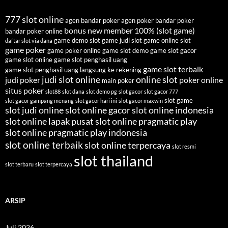
777 slot online
agen bandar poker
agen poker
bandar poker
bonus new member 100% (slot game)
bandar poker online
game demo slot
game judi slot
game online slot
daftar slot via dana
game poker
game poker online
game slot demo
game slot gacor
game slot online
game slot penghasil uang
game slot terbaik
game slot penghasil uang langsung ke rekening
judi slot online
online slot
judi poker
poker online
main poker
situs poker
slot88
slot dana
slot demo pg
slot gacor
slot gacor 777
slot game
slot gacor gampang menang
slot gacor hari ini
slot gacor maxwin
slot judi online
slot online gacor
slot online indonesia
slot online lapak pusat
slot online pragmatic play
slot online pragmatic play indonesia
slot online terbaik
slot online terpercaya
slot resmi
slot thailand
slot terbaru
slot terpercaya
ARSIP
Juli 2026