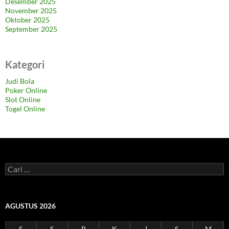
Desember 2025
November 2025
Oktober 2025
September 2025
Kategori
Judi Bola
Poker Online
Slot Online
Togel Online
C
a
r
i
u
AGUSTUS 2026
n
t
S
S
R
K
J
S
M