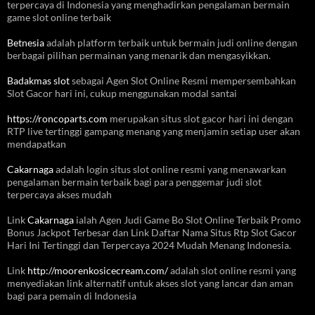
terpercaya di Indonesia yang menghadirkan pengalaman bermain
game slot online terbaik
Betnesia
adalah platform terbaik untuk bermain judi online dengan
berbagai pilihan permainan yang menarik dan mengasyikkan.
Badakmas slot
sebagai Agen Slot Online Resmi mempersembahkan
Slot Gacor hari ini, cukup menggunakan modal santai
https://roncoparts.com
merupakan situs slot gacor hari ini dengan
RTP live tertinggi gampang menang yang menjamin setiap user akan
mendapatkan
Cakarnaga
adalah login situs slot online resmi yang menawarkan
pengalaman bermain terbaik bagi para penggemar judi slot
terpercaya akses mudah
Link
Cakarnaga
ialah Agen Judi Game Bo Slot Online Terbaik Promo
Bonus Jackpot Terbesar dan Link Daftar Nama Situs Rtp Slot Gacor
Hari Ini Tertinggi dan Terpercaya 2024 Mudah Menang Indonesia.
Link
http://moorenkosicecream.com/
adalah slot online resmi yang
menyediakan link alternatif untuk akses slot yang lancar dan aman
bagi para pemain di Indonesia