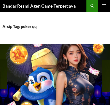
Langsung
Cari
Bandar Resmi Agen Game Terpercaya
ke
MENU
isi
UTAMA
Arsip Tag: poker qq