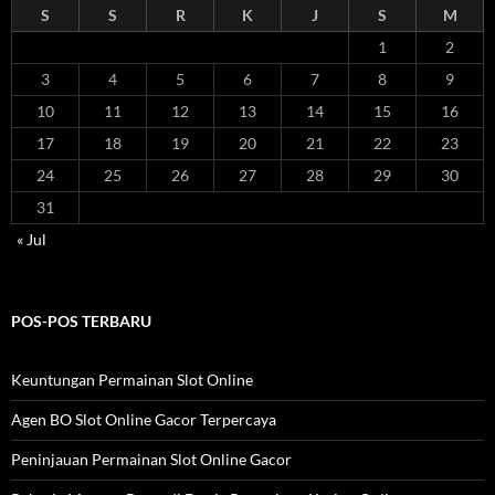
t
S
S
R
K
J
S
M
u
k
1
2
:
3
4
5
6
7
8
9
10
11
12
13
14
15
16
17
18
19
20
21
22
23
24
25
26
27
28
29
30
31
« Jul
POS-POS TERBARU
Keuntungan Permainan Slot Online
Agen BO Slot Online Gacor Terpercaya
Peninjauan Permainan Slot Online Gacor