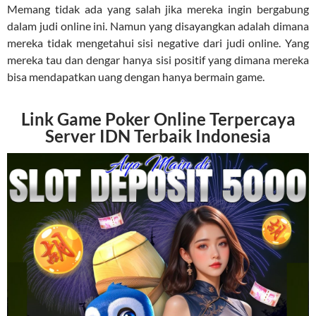
Memang tidak ada yang salah jika mereka ingin bergabung
dalam judi online ini. Namun yang disayangkan adalah dimana
mereka tidak mengetahui sisi negative dari judi online. Yang
mereka tau dan dengar hanya sisi positif yang dimana mereka
bisa mendapatkan uang dengan hanya bermain game.
Link Game Poker Online Terpercaya
Server IDN Terbaik Indonesia