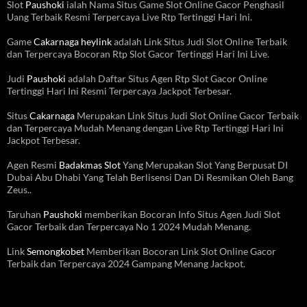
Slot
Paushoki
ialah Nama Situs Game Slot Online Gacor Penghasil
Uang Terbaik Resmi Terpercaya Live Rtp Tertinggi Hari Ini.
Game
Cakarnaga heylink
adalah Link Situs Judi Slot Online Terbaik
dan Terpercaya Bocoran Rtp Slot Gacor Tertinggi Hari Ini Live.
Judi
Paushoki
adalah Daftar Situs Agen Rtp Slot Gacor Online
Tertinggi Hari Ini Resmi Terpercaya Jackpot Terbesar.
Situs
Cakarnaga
Merupakan Link Situs Judi Slot Online Gacor Terbaik
dan Terpercaya Mudah Menang dengan Live Rtp Tertinggi Hari Ini
Jackpot Terbesar.
Agen Resmi
Badakmas Slot
Yang Merupakan Slot Yang Berpusat DI
Dubai Abu Dhabi Yang Telah Berlisensi Dan Di Resmikan Oleh Bang
Zeus..
Taruhan
Paushoki
memberikan Bocoran Info Situs Agen Judi Slot
Gacor Terbaik dan Terpercaya No 1 2024 Mudah Menang.
Link
Semongkobet
Memberikan Bocoran Link Slot Online Gacor
Terbaik dan Terpercaya 2024 Gampang Menang Jackpot.