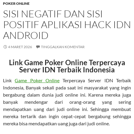
POKER ONLINE
SISI NEGATIF DAN SISI
POSITIF APLIKASI HACK IDN
ANDROID
4 MARET 2026
TINGGALKAN KOMENTAR
Link Game Poker Online Terpercaya
Server IDN Terbaik Indonesia
Link
Game Poker Online
Terpercaya Server IDN Terbaik
Indonesia, Banyak sekali pada saat ini masyarakat yang ingin
bergabung dalam dunia judi online ini. Karena mereka juga
banyak mendengar dari orang-orang yang sering
mendapatkan uang dari judi online ini. Sehingga membuat
mereka tertarik dan ingin cepat-cepat bergabung sehingga
mereka bisa mendapatkan uang juga dari judi online.