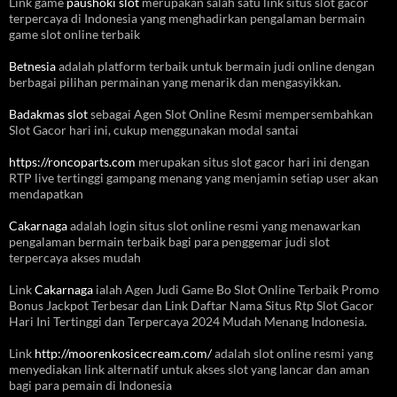
Link game
paushoki slot
merupakan salah satu link situs slot gacor
terpercaya di Indonesia yang menghadirkan pengalaman bermain
game slot online terbaik
Betnesia
adalah platform terbaik untuk bermain judi online dengan
berbagai pilihan permainan yang menarik dan mengasyikkan.
Badakmas slot
sebagai Agen Slot Online Resmi mempersembahkan
Slot Gacor hari ini, cukup menggunakan modal santai
https://roncoparts.com
merupakan situs slot gacor hari ini dengan
RTP live tertinggi gampang menang yang menjamin setiap user akan
mendapatkan
Cakarnaga
adalah login situs slot online resmi yang menawarkan
pengalaman bermain terbaik bagi para penggemar judi slot
terpercaya akses mudah
Link
Cakarnaga
ialah Agen Judi Game Bo Slot Online Terbaik Promo
Bonus Jackpot Terbesar dan Link Daftar Nama Situs Rtp Slot Gacor
Hari Ini Tertinggi dan Terpercaya 2024 Mudah Menang Indonesia.
Link
http://moorenkosicecream.com/
adalah slot online resmi yang
menyediakan link alternatif untuk akses slot yang lancar dan aman
bagi para pemain di Indonesia