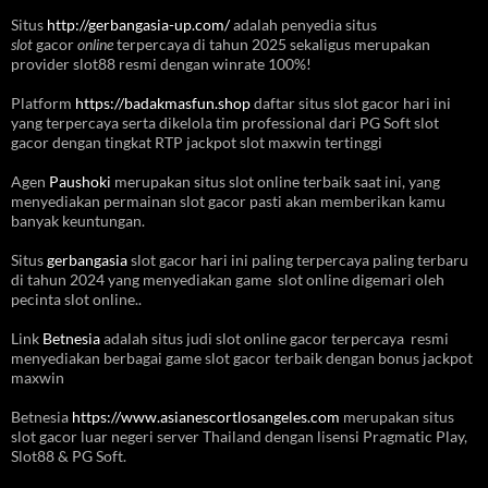
Situs
http://gerbangasia-up.com/
adalah penyedia situs
slot
gacor
online
terpercaya di tahun 2025 sekaligus merupakan
provider slot88 resmi dengan winrate 100%!
Platform
https://badakmasfun.shop
daftar situs slot gacor hari ini
yang terpercaya serta dikelola tim professional dari PG Soft slot
gacor dengan tingkat RTP jackpot slot maxwin tertinggi
Agen
Paushoki
merupakan situs slot online terbaik saat ini, yang
menyediakan permainan slot gacor pasti akan memberikan kamu
banyak keuntungan.
Situs
gerbangasia
slot gacor hari ini paling terpercaya paling terbaru
di tahun 2024 yang menyediakan game slot online digemari oleh
pecinta slot online..
Link
Betnesia
adalah situs judi slot online gacor terpercaya resmi
menyediakan berbagai game slot gacor terbaik dengan bonus jackpot
maxwin
Betnesia
https://www.asianescortlosangeles.com
merupakan situs
slot gacor luar negeri server Thailand dengan lisensi Pragmatic Play,
Slot88 & PG Soft.