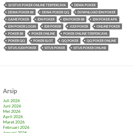
10 SITUS POKER ONLINE TERPERCAYA
DEWA POKER
DEWA POKER 88
DEWA POKER QQ
DOWNLOAD IDN POKER
GAME POKER
IDN POKER
IDN POKER 88
IDN POKER APK
IDN POKER LOGIN
IDR POKER
JUDI POKER
ONLINE POKER
POKER 88
POKER ONLINE
POKER ONLINE TERPERCAYA
POKER QQ
POKER SLOT
QQ POKER
QQ POKER ONLINE
SITUS JUDI POKER
SITUS POKER
SITUS POKER ONLINE
Arsip
Juli 2026
Juni 2026
Mei 2026
April 2026
Maret 2026
Februari 2026
Januari 2026