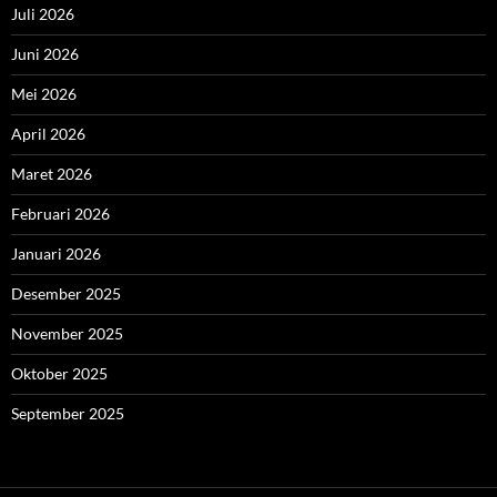
Juli 2026
Juni 2026
Mei 2026
April 2026
Maret 2026
Februari 2026
Januari 2026
Desember 2025
November 2025
Oktober 2025
September 2025