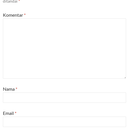
ditandai
*
Komentar
*
Nama
*
Email
*