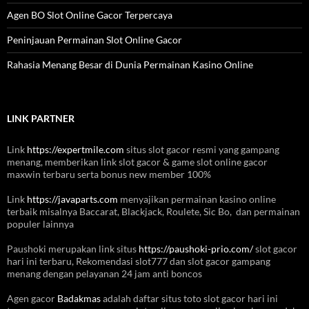
Agen BO Slot Online Gacor Terpercaya
Peninjauan Permainan Slot Online Gacor
Rahasia Menang Besar di Dunia Permainan Kasino Online
LINK PARTNER
Link
https://expertmile.com
situs slot gacor resmi yang gampang
menang, memberikan link slot gacor & game slot online gacor
maxwin terbaru serta bonus new member 100%
Link
https://javaparts.com
menyajikan permainan kasino online
terbaik misalnya Baccarat, Blackjack, Roulete, Sic Bo, dan permainan
populer lainnya
Paushoki merupakan link situs
https://paushoki-prio.com/
slot gacor
hari ini terbaru, Rekomendasi slot777 dan slot gacor gampang
menang dengan pelayanan 24 jam anti boncos
Agen gacor
Badakmas
adalah daftar situs toto slot gacor hari ini