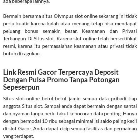
ada beberapa lainnya.
Bermain bersama situs Olympus slot online sekarang ini tidak
perlu kuatir karena kalah atau menang tetap bisa mendapat
peluang bonus semakin besar. Keamanan dan Privasi
Terbangun Di Situs slot. Karena slot online telah bersertifikat
resmi, karena itu permasalahan keamanan atau privasi tidak
butuh di ragukan.
Link Resmi Gacor Terpercaya Deposit
Dengan Pulsa Promo Tanpa Potongan
Sepeserpun
Situs slot online betul-betul jamin semua data pribadi tiap
anggota Situs slot. Sampai anda dapat bermain dengan santai
dan nyaman tanpa perlu takut kebocoran data penting. Hanya
dengan bermodal 10 ribu sebagai minimal isi saldo paling kecil
di slot Gacor. Anda dapat cicip semua fasilitas dan permainan
yang terdapat.