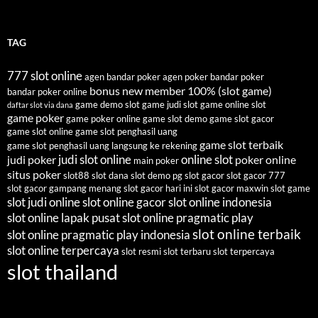
TAG
777 slot online
agen bandar poker
agen poker
bandar poker
bonus new member 100% (slot game)
bandar poker online
game demo slot
game judi slot
game online slot
daftar slot via dana
game poker
game poker online
game slot demo
game slot gacor
game slot online
game slot penghasil uang
game slot terbaik
game slot penghasil uang langsung ke rekening
judi slot online
online slot
judi poker
poker online
main poker
situs poker
slot88
slot dana
slot demo pg
slot gacor
slot gacor 777
slot gacor gampang menang
slot gacor hari ini
slot gacor maxwin
slot game
slot judi online
slot online gacor
slot online indonesia
slot online lapak pusat
slot online pragmatic play
slot online terbaik
slot online pragmatic play indonesia
slot online terpercaya
slot resmi
slot terbaru
slot terpercaya
slot thailand