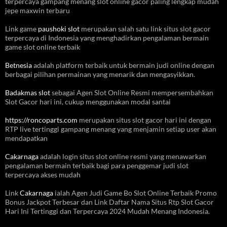
terpercaya gampang menang slot online gacor paling lengkap mudah
jepe maxwin terbaru
Link game
paushoki slot
merupakan salah satu link situs slot gacor
terpercaya di Indonesia yang menghadirkan pengalaman bermain
game slot online terbaik
Betnesia
adalah platform terbaik untuk bermain judi online dengan
berbagai pilihan permainan yang menarik dan mengasyikkan.
Badakmas slot
sebagai Agen Slot Online Resmi mempersembahkan
Slot Gacor hari ini, cukup menggunakan modal santai
https://roncoparts.com
merupakan situs slot gacor hari ini dengan
RTP live tertinggi gampang menang yang menjamin setiap user akan
mendapatkan
Cakarnaga
adalah login situs slot online resmi yang menawarkan
pengalaman bermain terbaik bagi para penggemar judi slot
terpercaya akses mudah
Link
Cakarnaga
ialah Agen Judi Game Bo Slot Online Terbaik Promo
Bonus Jackpot Terbesar dan Link Daftar Nama Situs Rtp Slot Gacor
Hari Ini Tertinggi dan Terpercaya 2024 Mudah Menang Indonesia.