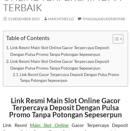
TERBAIK
13 DESEMBER 2025
MATCHTHECLO
TINGGALKAN KOMENTAR
Table of Contents
Link Resmi Main Slot Online Gacor Terpercaya Deposit
Dengan Pulsa Promo Tanpa Potongan Sepeserpun
Link Resmi Main Slot Online Gacor Terpercaya Deposit
Dengan Pulsa Promo Tanpa Potongan Sepeserpun
Link Resmi Gacor Terpercaya Deposit Dengan Pulsa Promo
Tanpa Potongan Sepeserpun
Link Resmi Main Slot Online Gacor
Terpercaya Deposit Dengan Pulsa
Promo Tanpa Potongan Sepeserpun
Link Resmi
Main Slot Online
Gacor Terpercaya Deposit