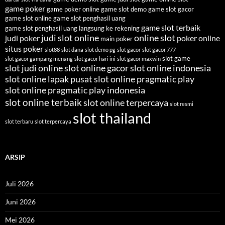
game poker
game poker online
game slot demo
game slot gacor
game slot online
game slot penghasil uang
game slot terbaik
game slot penghasil uang langsung ke rekening
judi slot online
online slot
judi poker
poker online
main poker
situs poker
slot88
slot dana
slot demo pg
slot gacor
slot gacor 777
slot game
slot gacor gampang menang
slot gacor hari ini
slot gacor maxwin
slot judi online
slot online gacor
slot online indonesia
slot online lapak pusat
slot online pragmatic play
slot online pragmatic play indonesia
slot online terbaik
slot online terpercaya
slot resmi
slot thailand
slot terbaru
slot terpercaya
ARSIP
Juli 2026
Juni 2026
Mei 2026