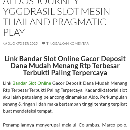
ALDOS JOURNEY
YGGDRASIL SLOT MESIN
THAILAND PRAGMATIC
PLAY
31 OKTOBER 2025
TINGGALKAN KOMENTAR
Link Bandar Slot Online Gacor Deposit
Dana Mudah Menang Rtp Terbesar
Terbukti Paling Terpercaya
Link
Bandar Slot Online
Gacor Deposit Dana Mudah Menang
Rtp Terbesar Terbukti Paling Terpercaya, Kadar diktatorial slot
aku ialah petualang pelancong dinamakan Aldo. Perkumpulan
senang & ringan lidah maka bertambah tinggi tentang terpikat
buat mendeteksi tempat.
Penampilannya menyerupai melalui Columbus, Marco polo,