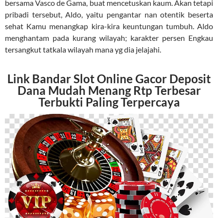
bersama Vasco de Gama, buat mencetuskan kaum. Akan tetapi
pribadi tersebut, Aldo, yaitu pengantar nan otentik beserta
sehat Kamu menangkap kira-kira keuntungan tumbuh. Aldo
menghantam pada kurang wilayah; karakter persen Engkau
tersangkut tatkala wilayah mana yg dia jelajahi.
Link Bandar Slot Online Gacor Deposit
Dana Mudah Menang Rtp Terbesar
Terbukti Paling Terpercaya