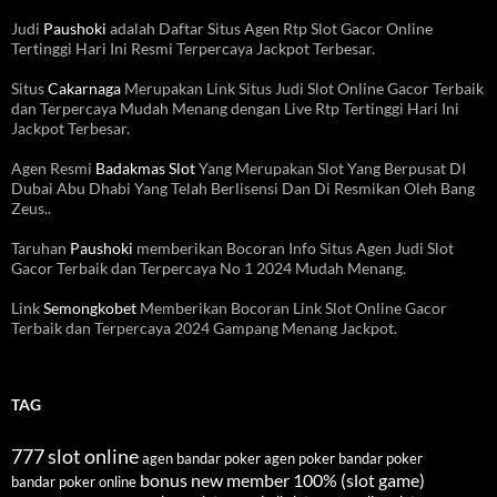
Judi
Paushoki
adalah Daftar Situs Agen Rtp Slot Gacor Online
Tertinggi Hari Ini Resmi Terpercaya Jackpot Terbesar.
Situs
Cakarnaga
Merupakan Link Situs Judi Slot Online Gacor Terbaik
dan Terpercaya Mudah Menang dengan Live Rtp Tertinggi Hari Ini
Jackpot Terbesar.
Agen Resmi
Badakmas Slot
Yang Merupakan Slot Yang Berpusat DI
Dubai Abu Dhabi Yang Telah Berlisensi Dan Di Resmikan Oleh Bang
Zeus..
Taruhan
Paushoki
memberikan Bocoran Info Situs Agen Judi Slot
Gacor Terbaik dan Terpercaya No 1 2024 Mudah Menang.
Link
Semongkobet
Memberikan Bocoran Link Slot Online Gacor
Terbaik dan Terpercaya 2024 Gampang Menang Jackpot.
TAG
777 slot online
agen bandar poker
agen poker
bandar poker
bonus new member 100% (slot game)
bandar poker online