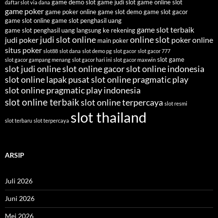
game demo slot
game judi slot
game online slot
daftar slot via dana
game poker
game poker online
game slot demo
game slot gacor
game slot online
game slot penghasil uang
game slot terbaik
game slot penghasil uang langsung ke rekening
judi slot online
online slot
judi poker
poker online
main poker
situs poker
slot88
slot dana
slot demo pg
slot gacor
slot gacor 777
slot game
slot gacor gampang menang
slot gacor hari ini
slot gacor maxwin
slot judi online
slot online gacor
slot online indonesia
slot online lapak pusat
slot online pragmatic play
slot online pragmatic play indonesia
slot online terbaik
slot online terpercaya
slot resmi
slot thailand
slot terbaru
slot terpercaya
ARSIP
Juli 2026
Juni 2026
Mei 2026