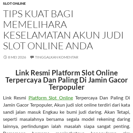
SLOT ONLINE
TIPS KUAT BAGI
MEMELIHARA
KESELAMATAN AKUN JUDI
SLOT ONLINE ANDA
8 MEI 2026
TINGGALKAN KOMENTAR
Link Resmi Platform Slot Online
Terpercaya Dan Paling Di Jamin Gacor
Terpopuler
Link Resmi
Platform Slot Online
Terpercaya Dan Paling Di
Jamin Gacor Terpopuler, Akun judi slot online terdiri dari kata
sandi jalan masuk Engkau ke bumi judi daring. Akan Tetapi,
seperti masalahnya bersama segala model rekening daring
lainnya, perlindungan ialah masalah siapa sangat penting.