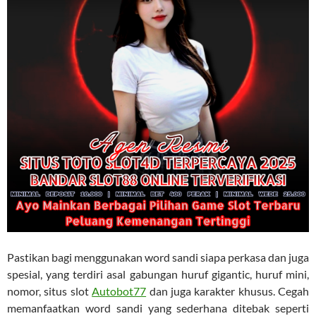
Pastikan bagi menggunakan word sandi siapa perkasa dan juga
spesial, yang terdiri asal gabungan huruf gigantic, huruf mini,
nomor, situs slot
Autobot77
dan juga karakter khusus. Cegah
memanfaatkan word sandi yang sederhana ditebak seperti