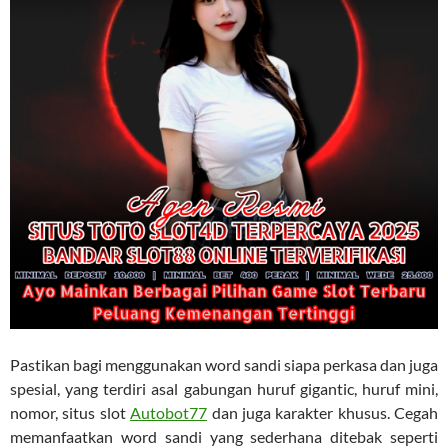
Pastikan bagi menggunakan word sandi siapa perkasa dan juga
spesial, yang terdiri asal gabungan huruf gigantic, huruf mini,
nomor, situs slot
Autobot77
dan juga karakter khusus. Cegah
memanfaatkan word sandi yang sederhana ditebak seperti