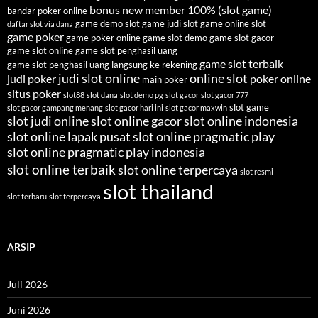
bonus new member 100% (slot game)
bandar poker online
game demo slot
game judi slot
game online slot
daftar slot via dana
game poker
game poker online
game slot demo
game slot gacor
game slot online
game slot penghasil uang
game slot terbaik
game slot penghasil uang langsung ke rekening
judi slot online
online slot
judi poker
poker online
main poker
situs poker
slot88
slot dana
slot demo pg
slot gacor
slot gacor 777
slot game
slot gacor gampang menang
slot gacor hari ini
slot gacor maxwin
slot judi online
slot online gacor
slot online indonesia
slot online lapak pusat
slot online pragmatic play
slot online pragmatic play indonesia
slot online terbaik
slot online terpercaya
slot resmi
slot thailand
slot terbaru
slot terpercaya
ARSIP
Juli 2026
Juni 2026