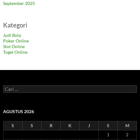
September 2025
Kategori
Judi Bola
Poker Online
Slot Online
Togel Online
C
a
r
i
u
AGUSTUS 2026
n
t
S
S
R
K
J
S
M
u
k
1
2
: