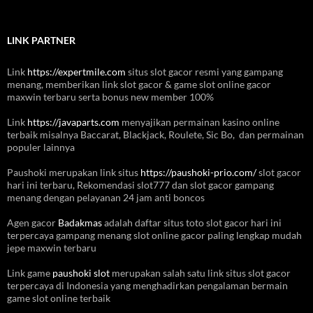
LINK PARTNER
Link
https://expertmile.com
situs slot gacor resmi yang gampang
menang, memberikan link slot gacor & game slot online gacor
maxwin terbaru serta bonus new member 100%
Link
https://javaparts.com
menyajikan permainan kasino online
terbaik misalnya Baccarat, Blackjack, Roulete, Sic Bo, dan permainan
populer lainnya
Paushoki merupakan link situs
https://paushoki-prio.com/
slot gacor
hari ini terbaru, Rekomendasi slot777 dan slot gacor gampang
menang dengan pelayanan 24 jam anti boncos
Agen gacor
Badakmas
adalah daftar situs toto slot gacor hari ini
terpercaya gampang menang slot online gacor paling lengkap mudah
jepe maxwin terbaru
Link game
paushoki slot
merupakan salah satu link situs slot gacor
terpercaya di Indonesia yang menghadirkan pengalaman bermain
game slot online terbaik