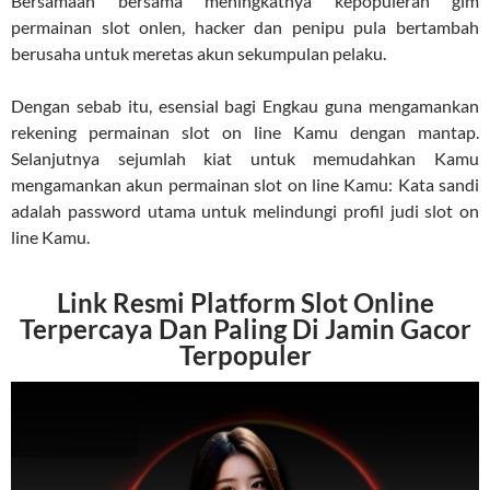
Bersamaan bersama meningkatnya kepopuleran gim
permainan slot onlen, hacker dan penipu pula bertambah
berusaha untuk meretas akun sekumpulan pelaku.
Dengan sebab itu, esensial bagi Engkau guna mengamankan
rekening permainan slot on line Kamu dengan mantap.
Selanjutnya sejumlah kiat untuk memudahkan Kamu
mengamankan akun permainan slot on line Kamu: Kata sandi
adalah password utama untuk melindungi profil judi slot on
line Kamu.
Link Resmi Platform Slot Online
Terpercaya Dan Paling Di Jamin Gacor
Terpopuler