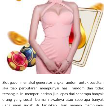
Slot gacor memakai generator angka random untuk pastikan
jika tiap perputaran mempunyai hasil random dan tidak
tersangka. Ini memperlihatkan jika lepas dari seberapa banyak
orang yang sudah bermain awalnya atau seberapa banyak
uang yang sudah di taruhkan. Tiap pemain mempunyai