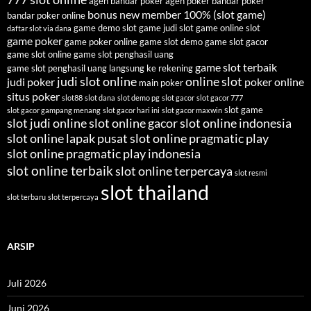
agen bandar poker
agen poker
bandar poker
bonus new member 100% (slot game)
bandar poker online
game demo slot
game judi slot
game online slot
daftar slot via dana
game poker
game poker online
game slot demo
game slot gacor
game slot online
game slot penghasil uang
game slot terbaik
game slot penghasil uang langsung ke rekening
judi slot online
online slot
judi poker
poker online
main poker
situs poker
slot88
slot dana
slot demo pg
slot gacor
slot gacor 777
slot game
slot gacor gampang menang
slot gacor hari ini
slot gacor maxwin
slot judi online
slot online gacor
slot online indonesia
slot online lapak pusat
slot online pragmatic play
slot online pragmatic play indonesia
slot online terbaik
slot online terpercaya
slot resmi
slot thailand
slot terbaru
slot terpercaya
ARSIP
Juli 2026
Juni 2026