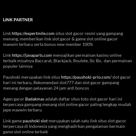
LINK PARTNER
Link
https://expertmile.com
situs slot gacor resmi yang gampang
menang, memberikan link slot gacor & game slot online gacor
maxwin terbaru serta bonus new member 100%
Link
https://javaparts.com
menyajikan permainan kasino online
terbaik misalnya Baccarat, Blackjack, Roulete, Sic Bo, dan permainan
populer lainnya
Paushoki merupakan link situs
https://paushoki-prio.com/
slot gacor
hari ini terbaru, Rekomendasi slot777 dan slot gacor gampang
menang dengan pelayanan 24 jam anti boncos
Agen gacor
Badakmas
adalah daftar situs toto slot gacor hari ini
terpercaya gampang menang slot online gacor paling lengkap mudah
jepe maxwin terbaru
Link game
paushoki slot
merupakan salah satu link situs slot gacor
terpercaya di Indonesia yang menghadirkan pengalaman bermain
game slot online terbaik