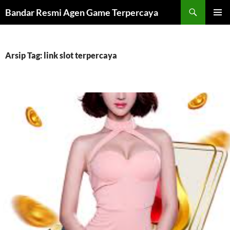
Langsung
Cari
Bandar Resmi Agen Game Terpercaya
ke
MENU
isi
UTAMA
Arsip Tag: link slot terpercaya