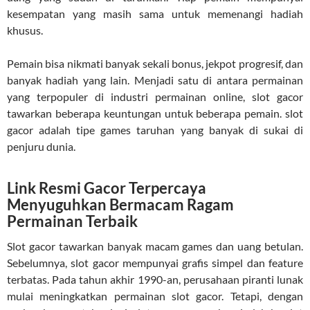
kesempatan yang masih sama untuk memenangi hadiah
khusus.
Pemain bisa nikmati banyak sekali bonus, jekpot progresif, dan
banyak hadiah yang lain. Menjadi satu di antara permainan
yang terpopuler di industri permainan online, slot gacor
tawarkan beberapa keuntungan untuk beberapa pemain. slot
gacor adalah tipe games taruhan yang banyak di sukai di
penjuru dunia.
Link Resmi Gacor Terpercaya
Menyuguhkan Bermacam Ragam
Permainan Terbaik
Slot gacor tawarkan banyak macam games dan uang betulan.
Sebelumnya, slot gacor mempunyai grafis simpel dan feature
terbatas. Pada tahun akhir 1990-an, perusahaan piranti lunak
mulai meningkatkan permainan slot gacor. Tetapi, dengan