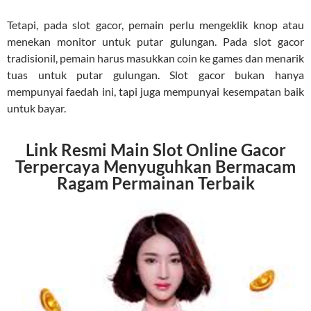
Tetapi, pada slot gacor, pemain perlu mengeklik knop atau
menekan monitor untuk putar gulungan. Pada slot gacor
tradisionil, pemain harus masukkan coin ke games dan menarik
tuas untuk putar gulungan. Slot gacor bukan hanya
mempunyai faedah ini, tapi juga mempunyai kesempatan baik
untuk bayar.
Link Resmi Main Slot Online Gacor
Terpercaya Menyuguhkan Bermacam
Ragam Permainan Terbaik