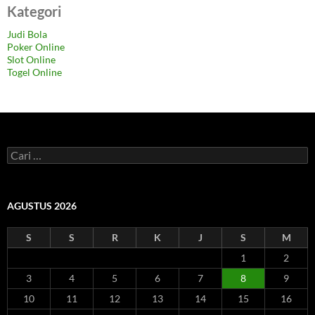
Kategori
Judi Bola
Poker Online
Slot Online
Togel Online
C
a
r
i
u
AGUSTUS 2026
n
t
S
S
R
K
J
S
M
u
k
1
2
:
3
4
5
6
7
8
9
10
11
12
13
14
15
16