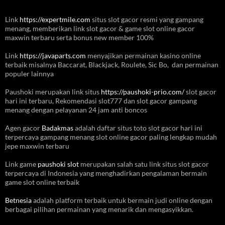
Link
https://expertmile.com
situs slot gacor resmi yang gampang
menang, memberikan link slot gacor & game slot online gacor
maxwin terbaru serta bonus new member 100%
Link
https://javaparts.com
menyajikan permainan kasino online
terbaik misalnya Baccarat, Blackjack, Roulete, Sic Bo, dan permainan
populer lainnya
Paushoki merupakan link situs
https://paushoki-prio.com/
slot gacor
hari ini terbaru, Rekomendasi slot777 dan slot gacor gampang
menang dengan pelayanan 24 jam anti boncos
Agen gacor
Badakmas
adalah daftar situs toto slot gacor hari ini
terpercaya gampang menang slot online gacor paling lengkap mudah
jepe maxwin terbaru
Link game
paushoki slot
merupakan salah satu link situs slot gacor
terpercaya di Indonesia yang menghadirkan pengalaman bermain
game slot online terbaik
Betnesia
adalah platform terbaik untuk bermain judi online dengan
berbagai pilihan permainan yang menarik dan mengasyikkan.