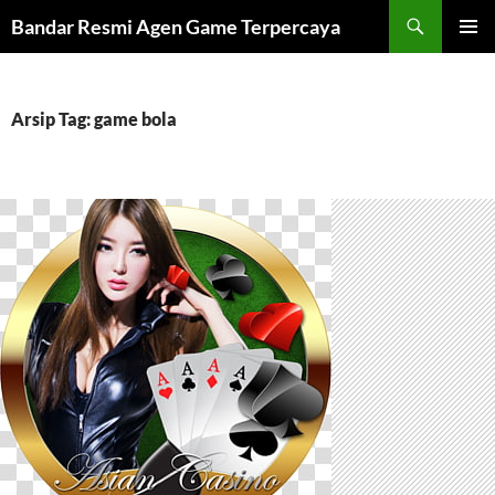
Langsung
Cari
Bandar Resmi Agen Game Terpercaya
ke
MENU
isi
UTAMA
Arsip Tag: game bola